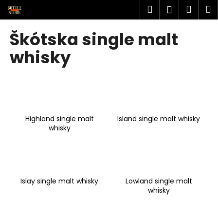
K
Prejsť
Hľadať
Náku
M
Prihlásen
na
o
obsah
Späť
Späť
košík
š
Škótska single malt
í
Č
whisky
k
o
p
o
t
r
Highland single malt
Island single malt whisky
e
whisky
b
u
j
e
Islay single malt whisky
Lowland single malt
t
whisky
e
n