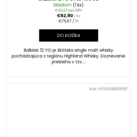
Skladom
(1 ks)
€43,01 bez DPH
€52,90
/ ks
Jednotková
€75,57 / 1 l
cena:
DO KOŠÍKA
Balblair 12 YO je škótska single malt whisky
pochádzajúca z regiónu Highland Whisky. Dozrievanie
prebieha v tzv....
Kód:
5010509881555