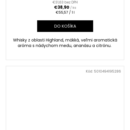
€31,63 bez DPH
€38,90
/ ks
Jednotková
€55,57 / 1 l
cena:
DO KOŠÍKA
Whisky z oblasti Highland, mäkká, veľmi aromatická
aróma s nádychom medu, ananásu a citrónu.
Kód:
5010494195286