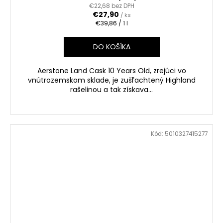
€22,68 bez DPH
€27,90
/ ks
Jednotková
€39,86 / 1 l
cena:
DO KOŠÍKA
Aerstone Land Cask 10 Years Old, zrejúci vo
vnútrozemskom sklade, je zušľachtený Highland
rašelinou a tak získava...
Kód:
5010327415277