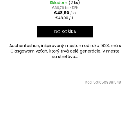
Skladom
(2 ks)
€39,76 bez DPH
€48,90
/ ks
Jednotková
€48,90 / 1 l
cena:
DO KOŠÍKA
Auchentoshan, inšpirovaný mestom od roku 1823, má s
Glasgowom vzťah, ktorý trvá celé generácie. V meste
sa stretáva...
Kód:
5010509881548