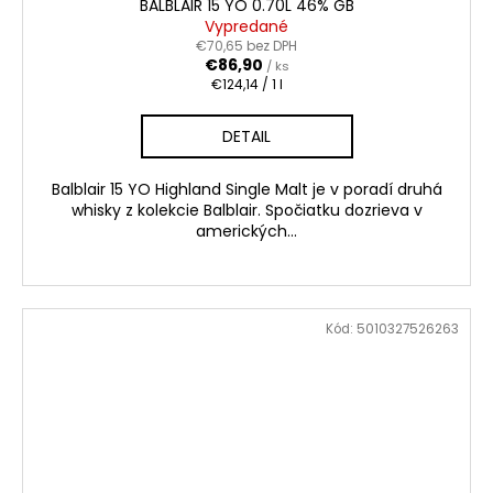
BALBLAIR 15 YO 0.70L 46% GB
Vypredané
€70,65 bez DPH
€86,90
/ ks
Jednotková
€124,14 / 1 l
cena:
DETAIL
Balblair 15 YO Highland Single Malt je v poradí druhá
whisky z kolekcie Balblair. Spočiatku dozrieva v
amerických...
Kód:
5010327526263