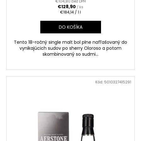
€104,80 bez DPH
€128,90
/ ks
Jednotková
€184,14 / 1 l
cena:
DO KOŠÍKA
Tento 18-ročný single malt bol plne nafľašovaný do
vynikajúcich sudov po sherry Oloroso a potom
skombinovaný so sudmi...
Kód:
5010327415291