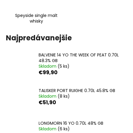
á
j
Speyside single malt
whisky
s
ť
Najpredávanejšie
?
BALVENIE 14 YO THE WEEK OF PEAT 0.70L
48.3% GB
Skladom
(5 ks)
HĽADAŤ
€99,90
TALISKER PORT RUIGHE 0.70L 45.8% GB
O
Skladom
(8 ks)
d
€51,90
p
o
r
LONGMORN 16 YO 0.70L 48% GB
ú
Skladom
(6 ks)