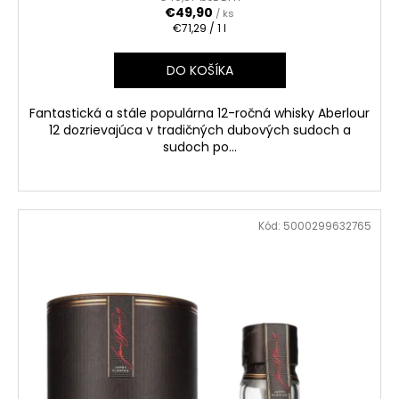
€49,90
/ ks
Jednotková
€71,29 / 1 l
cena:
DO KOŠÍKA
Fantastická a stále populárna 12-ročná whisky Aberlour
12 dozrievajúca v tradičných dubových sudoch a
sudoch po...
Kód:
5000299632765