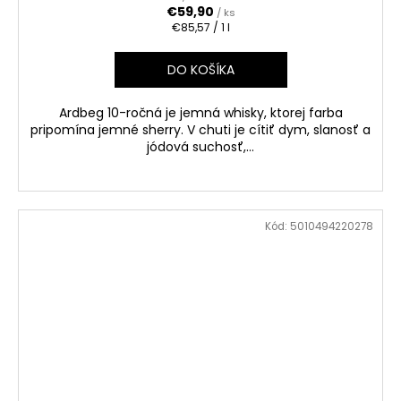
€59,90
/ ks
Jednotková
€85,57 / 1 l
cena:
DO KOŠÍKA
Ardbeg 10-ročná je jemná whisky, ktorej farba
pripomína jemné sherry. V chuti je cítiť dym, slanosť a
jódová suchosť,...
Kód:
5010494220278