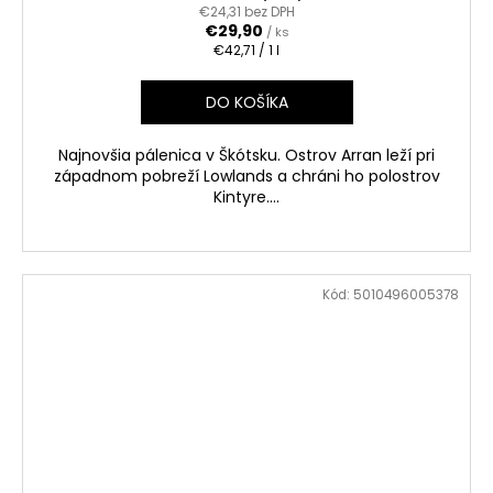
€24,31 bez DPH
€29,90
/ ks
Jednotková
€42,71 / 1 l
cena:
DO KOŠÍKA
Najnovšia pálenica v Škótsku. Ostrov Arran leží pri
západnom pobreží Lowlands a chráni ho polostrov
Kintyre....
Kód:
5010496005378