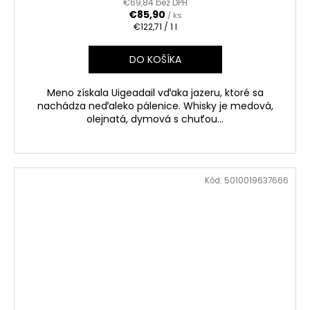
€69,84 bez DPH
€85,90
/ ks
Jednotková
€122,71 / 1 l
cena:
DO KOŠÍKA
Meno získala Uigeadail vďaka jazeru, ktoré sa
nachádza neďaleko pálenice. Whisky je medová,
olejnatá, dymová s chuťou...
Kód:
5010019637666