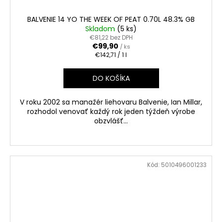
BALVENIE 14 YO THE WEEK OF PEAT 0.70L 48.3% GB
Skladom
(5 ks)
€81,22 bez DPH
€99,90
/ ks
Jednotková
€142,71 / 1 l
cena:
DO KOŠÍKA
V roku 2002 sa manažér liehovaru Balvenie, Ian Millar,
rozhodol venovať každý rok jeden týždeň výrobe
obzvlášť...
Kód:
5010496001233