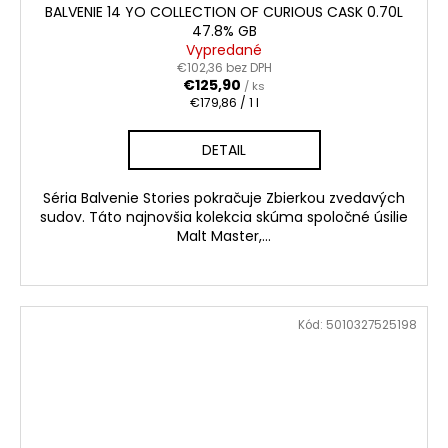
BALVENIE 14 YO COLLECTION OF CURIOUS CASK 0.70L
47.8% GB
Vypredané
€102,36 bez DPH
€125,90
/ ks
Jednotková
€179,86 / 1 l
cena:
DETAIL
Séria Balvenie Stories pokračuje Zbierkou zvedavých
sudov. Táto najnovšia kolekcia skúma spoločné úsilie
Malt Master,...
Kód:
5010327525198