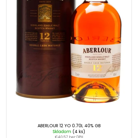
v
u
k
t
o
v
ABERLOUR 12 YO 0.70L 40% GB
Skladom
(4 ks)
€40,57 bez DPH