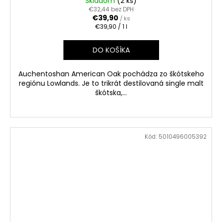
Skladom
(2 ks)
€32,44 bez DPH
€39,90
/ ks
Jednotková
€39,90 / 1 l
cena:
DO KOŠÍKA
Auchentoshan American Oak pochádza zo škótskeho
regiónu Lowlands. Je to trikrát destilovaná single malt
škótska,...
Kód:
5010496005392