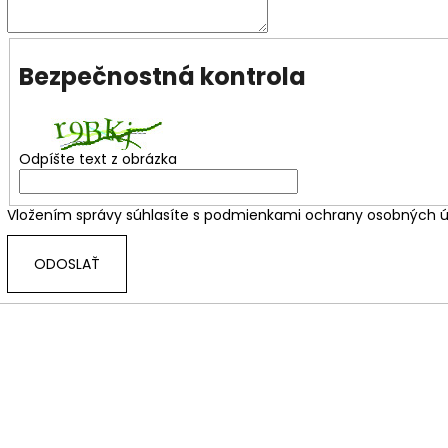
REBELLION SPICED RUM 0.70L 37.5%
APPLE BRANDY Q
€17,90
€6,60
Bezpečnostná kontrola
Odpíšte text z obrázka
Vložením správy súhlasíte s
podmienkami ochrany osobných ú
ODOSLAŤ