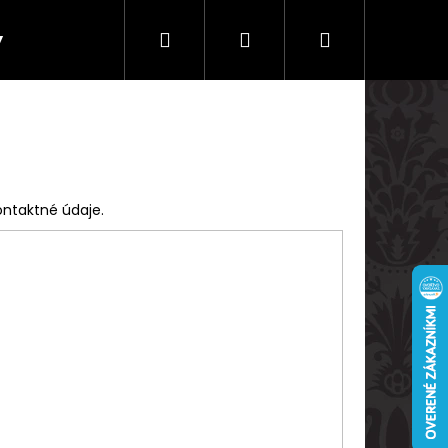
Hľadať
Prihlásenie
Nákupný
y
Doprava a platby
košík
ontaktné údaje.
Nasledujúce