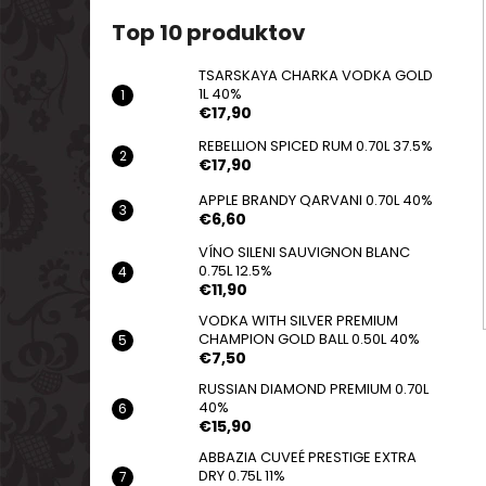
TSARSKAYA CHARKA VODKA GOLD 1L
40%
Top 10 produktov
€17,90
TSARSKAYA CHARKA VODKA GOLD
1L 40%
€17,90
REBELLION SPICED RUM 0.70L 37.5%
€17,90
APPLE BRANDY QARVANI 0.70L 40%
€6,60
VÍNO SILENI SAUVIGNON BLANC
0.75L 12.5%
€11,90
VODKA WITH SILVER PREMIUM
CHAMPION GOLD BALL 0.50L 40%
€7,50
RUSSIAN DIAMOND PREMIUM 0.70L
40%
€15,90
ABBAZIA CUVEÉ PRESTIGE EXTRA
DRY 0.75L 11%