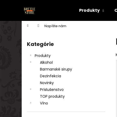
K
Prejsť
na
o
Produkty
obsah
Späť
Späť
š
do
do
í
Domov
Napíšte nám
k
obchodu
obchodu
B
o
Kategórie
Preskočiť
č
kategórie
n
Produkty
ý
Alkohol
p
Barmanské sirupy
a
Dezinfekcia
n
Novinky
e
Príslušenstvo
l
TOP produkty
Víno