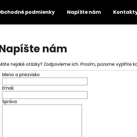
Obchodné podmienky
Napíšte nám
Kontakt
Čo potrebujete nájsť?
Napíšte nám
HĽADAŤ
Máte nejaké otázky? Zodpovieme ich. Prosím, pozorne vyplňte k
Meno a priezvisko
Odporúčame
Email
Správa