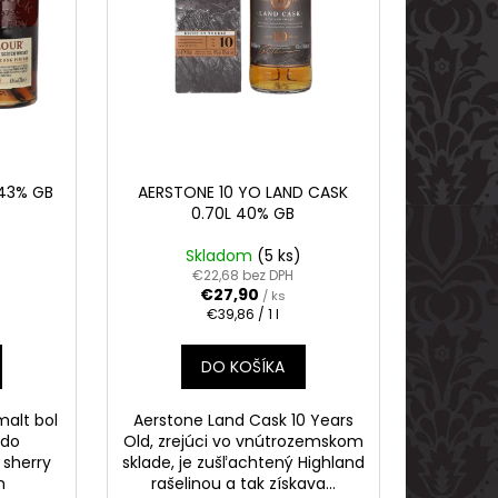
 43% GB
AERSTONE 10 YO LAND CASK
0.70L 40% GB
Skladom
(5 ks)
€22,68 bez DPH
€27,90
/ ks
Jednotková
€39,86 / 1 l
cena:
DO KOŠÍKA
malt bol
Aerstone Land Cask 10 Years
 do
Old, zrejúci vo vnútrozemskom
 sherry
sklade, je zušľachtený Highland
m
rašelinou a tak získava...