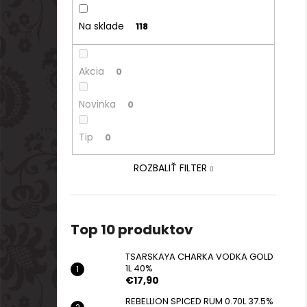
Na sklade
118
Akcia
0
Novinka
0
Tip
0
ROZBALIŤ FILTER
Top 10 produktov
TSARSKAYA CHARKA VODKA GOLD
1L 40%
€17,90
REBELLION SPICED RUM 0.70L 37.5%