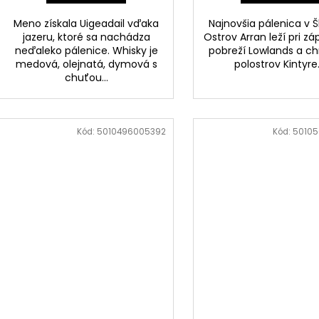
Meno získala Uigeadail vďaka
Najnovšia pálenica v Š
jazeru, ktoré sa nachádza
Ostrov Arran leží pri 
neďaleko pálenice. Whisky je
pobreží Lowlands a ch
medová, olejnatá, dymová s
polostrov Kintyre..
chuťou...
Kód:
5010496005392
Kód:
50105