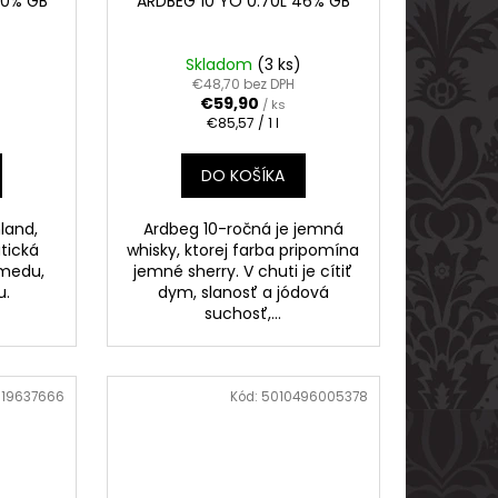
40% GB
ARDBEG 10 YO 0.70L 46% GB
Skladom
(3 ks)
€48,70 bez DPH
€59,90
/ ks
Jednotková
€85,57 / 1 l
cena:
DO KOŠÍKA
hland,
Ardbeg 10-ročná je jemná
tická
whisky, ktorej farba pripomína
medu,
jemné sherry. V chuti je cítiť
u.
dym, slanosť a jódová
suchosť,...
019637666
Kód:
5010496005378