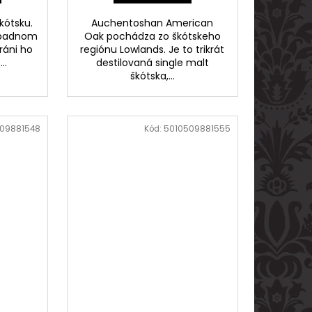
kótsku.
Auchentoshan American
západnom
Oak pochádza zo škótskeho
ráni ho
regiónu Lowlands. Je to trikrát
..
destilovaná single malt
škótska,...
09881548
Kód:
5010509881555