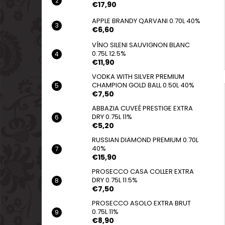
€17,90
APPLE BRANDY QARVANI 0.70L 40%
€6,60
VÍNO SILENI SAUVIGNON BLANC
0.75L 12.5%
€11,90
VODKA WITH SILVER PREMIUM
CHAMPION GOLD BALL 0.50L 40%
€7,50
ABBAZIA CUVEÉ PRESTIGE EXTRA
DRY 0.75L 11%
€5,20
RUSSIAN DIAMOND PREMIUM 0.70L
40%
€15,90
PROSECCO CASA COLLER EXTRA
DRY 0.75L 11.5%
€7,50
PROSECCO ASOLO EXTRA BRUT
0.75L 11%
€8,90