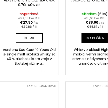
AERSTONE 10 YO OLD SEA CASK
ANCNOC 12YO 0.70L 
0.70L 40% GB
Vypredané
Skladom
(6 ks)
€22,68 bez DPH
€31,63 bez DPH
€27,90
€38,90
/ ks
/ ks
Jednotková
Jednotková
€39,86 / 1 l
€55,57 / 1 l
cena:
cena:
DETAIL
DO KOŠÍKA
Aerstone Sea Cask 10 Years Old
Whisky z oblasti Hig
je single malt škótska whisky so
mäkká, veľmi aroma
40 % alkoholu, ktorá zreje v
aróma s nádychom 
Škótskej nížine a...
ananásu a citrón
Kód:
5010494220278
Kód:
5010