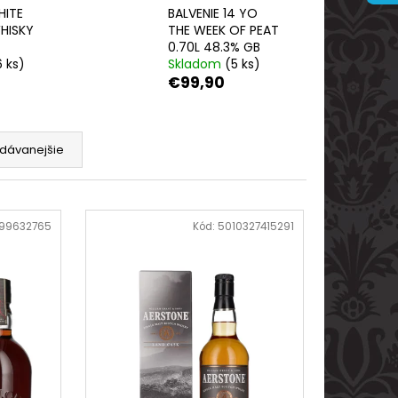
ARVANI 0.70L 40%
HITE
BALVENIE 14 YO
HISKY
THE WEEK OF PEAT
0.70L 48.3% GB
6 ks)
Skladom
(5 ks)
€99,90
dávanejšie
99632765
Kód:
5010327415291