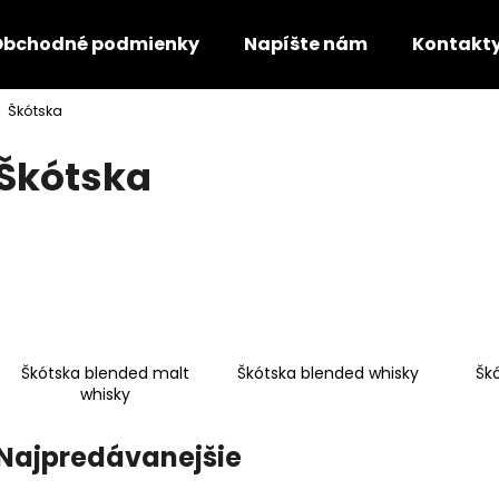
Obchodné podmienky
Napíšte nám
Kontakt
Škótska
Čo potrebujete nájsť?
Škótska
HĽADAŤ
Odporúčame
Škótska blended malt
Škótska blended whisky
Škó
whisky
Najpredávanejšie