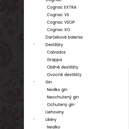
TSARSKAYA CHARKA VODKA GOLD 1L
40%
Cognac EXTRA
€17,90
Cognac VS
Cognac VSOP
Cognac XO
Darčekové balenia
Destiláty
Calvados
Grappa
Obilné destiláty
Ovocné destiláty
Gin
Nealko gin
Neochutený gin
Ochutený gin
Liehoviny
Likéry
Nealko