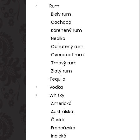
Rum
Biely rum
Cachaca
Korenený rum
Nealko
Ochutený rum
Overproof rum
Tmavý rum
Zlatý rum
Tequila
Vodka
Whisky
Americká
Austrálska
Česká
Francúzska
Indická