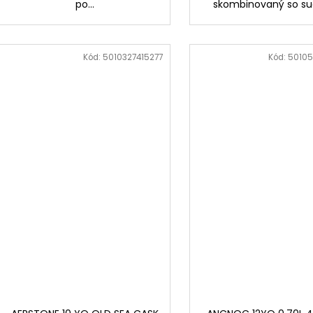
po...
skombinovaný so sud
Kód:
5010327415277
Kód:
5010