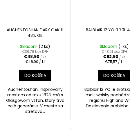
AUCHENTOSHAN DARK OAK 1L
BALBLAIR 12 YO 0.70L
43% GB
Skladom
(2 ks)
Skladom
(1 ks)
€39,76 bez DPH
€43,01 bez DPH
€48,90
€52,90
/ ks
/ ks
Jednotková
Jednotková
€48,90 / 1 l
€75,57 / 1 l
cena:
cena:
DO KOŠÍKA
DO KOŠÍKA
Auchentoshan, inšpirovaný
Balblair 12 YO je škótsk
mestom od roku 1823, má s
malt whisky pochádza
Glasgowom vzťah, ktorý trvá
regiónu Highland Wh
celé generácie. V meste sa
Dozrievanie prebieha v 
stretáva...