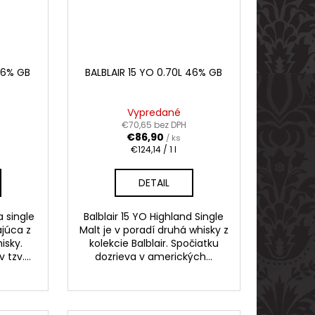
 46% GB
BALBLAIR 15 YO 0.70L 46% GB
Vypredané
€70,65 bez DPH
€86,90
/ ks
Jednotková
€124,14 / 1 l
cena:
DETAIL
a single
Balblair 15 YO Highland Single
júca z
Malt je v poradí druhá whisky z
isky.
kolekcie Balblair. Spočiatku
tzv....
dozrieva v amerických...