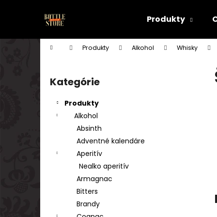
K
Prejsť
na
o
Produkty
obsah
Späť
Späť
š
do
do
í
Domov
Produkty
Alkohol
Whisky
k
obchodu
obchodu
B
o
Kategórie
Preskočiť
č
kategórie
n
Produkty
ý
Alkohol
p
Absinth
a
Adventné kalendáre
n
Aperitív
e
Nealko aperitív
l
Armagnac
Bitters
Brandy
Cognac