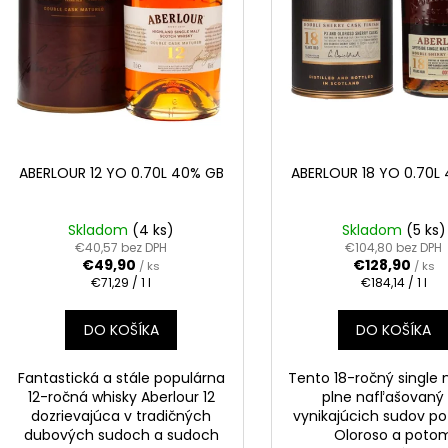
k
u
t
k
o
t
v
o
v
ABERLOUR 12 YO 0.70L 40% GB
ABERLOUR 18 YO 0.70L
Skladom
(4 ks)
Skladom
(5 ks)
€40,57 bez DPH
€104,80 bez DPH
€49,90
€128,90
/ ks
/ ks
Jednotková
Jednotková
€71,29 / 1 l
€184,14 / 1 l
cena:
cena:
DO KOŠÍKA
DO KOŠÍKA
Fantastická a stále populárna
Tento 18-ročný single 
12-ročná whisky Aberlour 12
plne nafľašovaný
dozrievajúca v tradičných
vynikajúcich sudov po
dubových sudoch a sudoch
Oloroso a poto