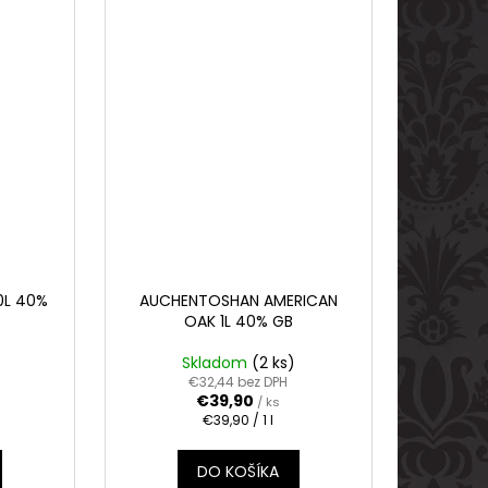
0L 40%
AUCHENTOSHAN AMERICAN
OAK 1L 40% GB
Skladom
(2 ks)
€32,44 bez DPH
€39,90
/ ks
Jednotková
€39,90 / 1 l
cena:
DO KOŠÍKA