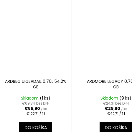
ARDBEG UIGEADAIL 0.70L 54.2%
ARDMORE LEGACY 0.7
GB
GB
Skladom
(1 ks)
Skladom
(9 ks)
€69,84 bez DPH
€24,31 bez DPH
€85,90
€29,90
/ ks
/ ks
Jednotková
Jednotková
€122,71 / 1 l
€42,71 / 1 l
cena:
cena:
DO KOŠÍKA
DO KOŠÍKA