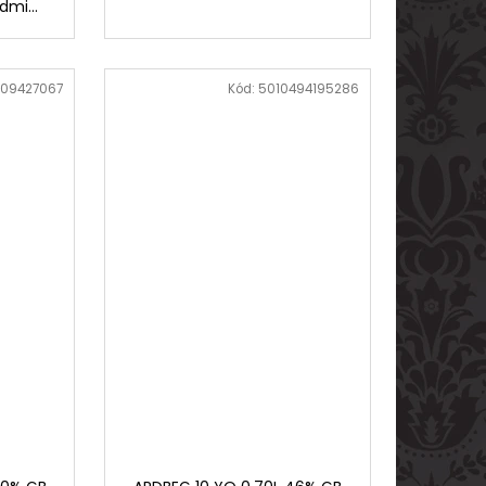
mi...
509427067
Kód:
5010494195286