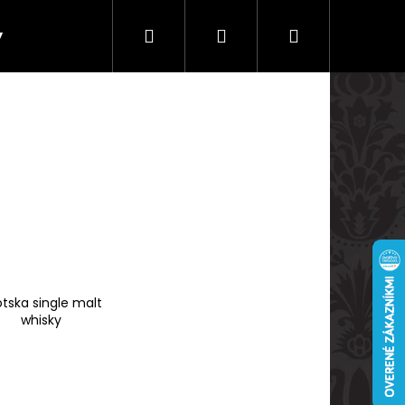
Hľadať
Prihlásenie
Nákupný
y
Doprava a platby
košík
tska single malt
whisky
Nasledujúce