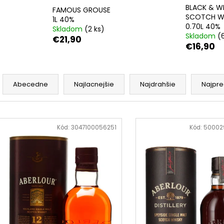
REBELLION SPICED RUM 0.70L 37.5%
APPLE BRANDY Q
BLACK & W
FAMOUS GROUSE
€17,90
€6,60
SCOTCH W
1L 40%
0.70L 40%
Skladom
(2 ks)
Skladom
(
€21,90
€16,90
R
a
Abecedne
Najlacnejšie
Najdrahšie
Najpre
d
e
V
n
ý
Kód:
3047100056251
Kód:
50002
i
p
e
i
p
s
r
p
o
r
d
o
u
d