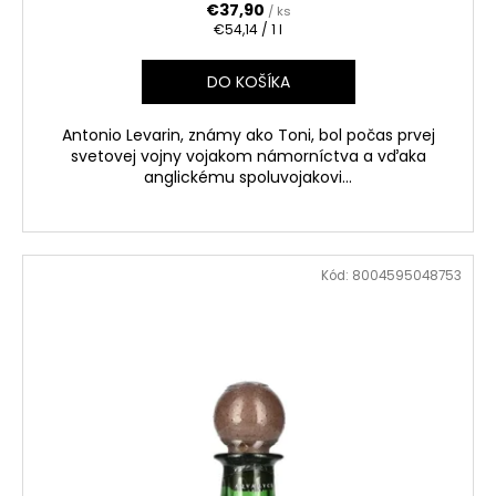
€37,90
/ ks
Jednotková
€54,14 / 1 l
cena:
DO KOŠÍKA
Antonio Levarin, známy ako Toni, bol počas prvej
svetovej vojny vojakom námorníctva a vďaka
anglickému spoluvojakovi...
Kód:
8004595048753