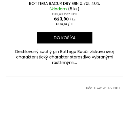
BOTTEGA BACUR DRY GIN 0.70L 40%
Skladom
(5 ks)
€19,43 bez DPH
€23,90
/ ks
Jednotková
€34,14 / 1 l
cena:
DO KOŠÍKA
Destilovaný suchý gin Bottega Bacûr získava svoj
charakteristický charakter starostlivo vybranými
rastlinnými...
Kód:
0745760721887