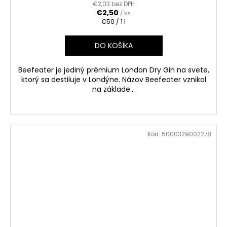
€2,03 bez DPH
€2,50
/ ks
Jednotková
€50 / 1 l
cena:
DO KOŠÍKA
Beefeater je jediný prémium London Dry Gin na svete,
ktorý sa destiluje v Londýne. Názov Beefeater vznikol
na základe...
Kód:
5000329002278