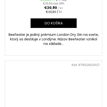
€16,99 bez DPH
€20,90
/ ks
Jednotková
€20,90 / 1 l
cena:
DO KOŠÍKA
Beefeater je jediný prémium London Dry Gin na svete,
ktorý sa destiluje v Londýne. Názov Beefeater vznikol
na základe...
Kód:
8719324223027