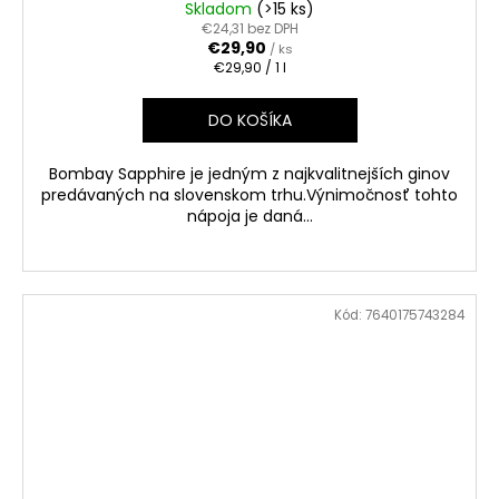
Skladom
(>15 ks)
€24,31 bez DPH
€29,90
/ ks
Jednotková
€29,90 / 1 l
cena:
DO KOŠÍKA
Bombay Sapphire je jedným z najkvalitnejších ginov
predávaných na slovenskom trhu.Výnimočnosť tohto
nápoja je daná...
Kód:
7640175743284