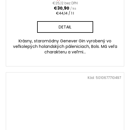
€25,12 bez DPH
€30,90
/ ks
Jednotková
€44,14 / 1 l
cena:
DETAIL
Krásny, staromódny Genever Gin vyrobený vo
veľkolepých holandských páleniciach, Bols. Má veľa
charakteru a veľmi...
Kód:
5010677710497