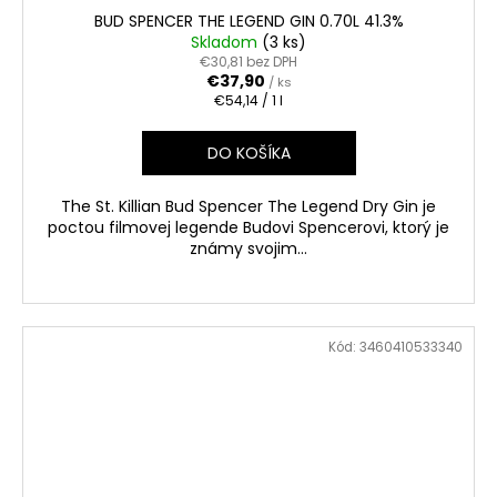
BUD SPENCER THE LEGEND GIN 0.70L 41.3%
Skladom
(3 ks)
€30,81 bez DPH
€37,90
/ ks
Jednotková
€54,14 / 1 l
cena:
DO KOŠÍKA
The St. Killian Bud Spencer The Legend Dry Gin je
poctou filmovej legende Budovi Spencerovi, ktorý je
známy svojim...
Kód:
3460410533340