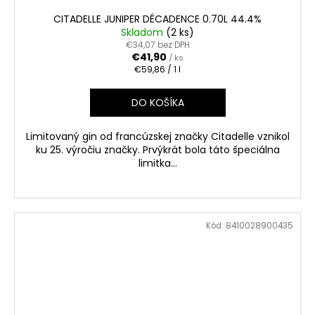
CITADELLE JUNIPER DÉCADENCE 0.70L 44.4%
Skladom
(2 ks)
€34,07 bez DPH
€41,90
/ ks
Jednotková
€59,86 / 1 l
cena:
DO KOŠÍKA
Limitovaný gin od francúzskej značky Citadelle vznikol
ku 25. výročiu značky. Prvýkrát bola táto špeciálna
limitka...
Kód:
8410028900435