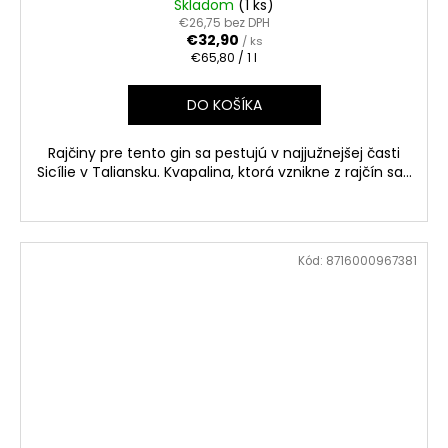
Skladom
(1 ks)
€26,75 bez DPH
€32,90
/ ks
Jednotková
€65,80 / 1 l
cena:
DO KOŠÍKA
Rajčiny pre tento gin sa pestujú v najjužnejšej časti
Sicílie v Taliansku. Kvapalina, ktorá vznikne z rajčín sa...
Kód:
8716000967381