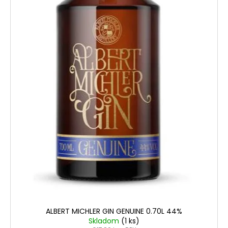
č
d
v
a
u
m
k
e
t
o
VODKA
v
WITH
SILVER
PREMIUM
CHAMPION
GOLD
BALL
0.50L
40%
€7,50
ALBERT MICHLER GIN GENUINE 0.70L 44%
Skladom
(1 ks)