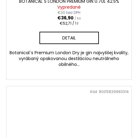
BOTANICAL´S LONDON PREMIUM GIN 0.70L 42.5%
Vypredané
€30 bez DPH
€36,90
/ ks
Jednotková
€52,71 / 1 l
cena:
DETAIL
Botanical´s Premium London Dry je gin najvyššej kvality,
vyrábaný opakovanou destiláciou neutrálneho
obilného...
Kód:
8005829983314