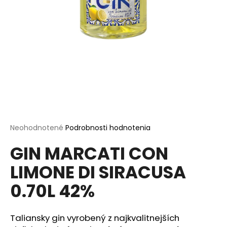
á
j
s
ť
?
HĽADAŤ
Priemerné
Neohodnotené
Podrobnosti hodnotenia
hodnotenie
GIN MARCATI CON
produktu
je
O
LIMONE DI SIRACUSA
0,0
d
z
p
0.70L 42%
5
o
hviezdičiek.
r
ú
Taliansky gin vyrobený z najkvalitnejších