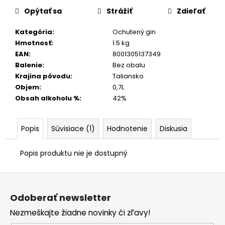
Opýtať sa
Strážiť
Zdieľať
Kategória
:
Ochutený gin
Hmotnosť
:
1.5 kg
EAN
:
8001305137349
Balenie
:
Bez obalu
Krajina pôvodu
:
Taliansko
Objem
:
0,7L
Obsah alkoholu %
:
42%
Popis
Súvisiace (1)
Hodnotenie
Diskusia
Popis produktu nie je dostupný
Z
á
Odoberať newsletter
p
Nezmeškajte žiadne novinky či zľavy!
ä