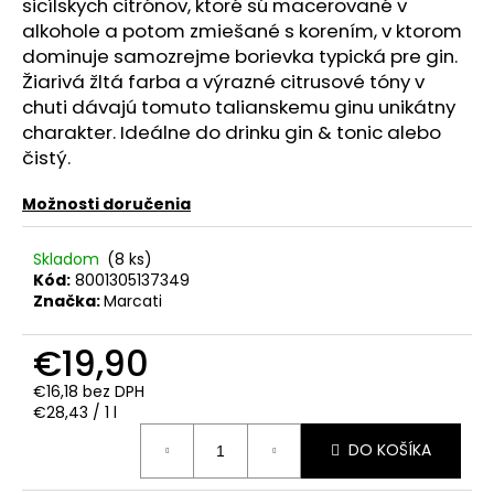
č
sicílskych citrónov, ktoré sú macerované v
a
alkohole a potom zmiešané s korením, v ktorom
m
dominuje samozrejme borievka typická pre gin.
e
Žiarivá žltá farba a výrazné citrusové tóny v
chuti dávajú tomuto talianskemu ginu unikátny
charakter. Ideálne do drinku gin & tonic alebo
PROSECCO
čistý.
ASOLO
EXTRA
BRUT
Možnosti doručenia
0.75L
11%
Skladom
(8 ks)
€8,90
Kód:
8001305137349
Značka:
Marcati
€19,90
€16,18 bez DPH
Jednotková
€28,43 / 1 l
cena:
DO KOŠÍKA