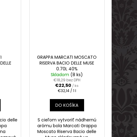
I
GRAPPA MARCATI MOSCATO
DELLE
RISERVA BACIO DELLE MUSE
%
0.70L 40%
Skladom
(8 ks)
€18,29 bez DPH
€22,50
/ ks
Jednotková
€32,14 / 1 l
cena:
DO KOŠÍKA
io delle
S cieľom vytvoriť nádhernú
appa
arómu bola Marcati Grappa
zna
Moscato Riserva Bacio delle