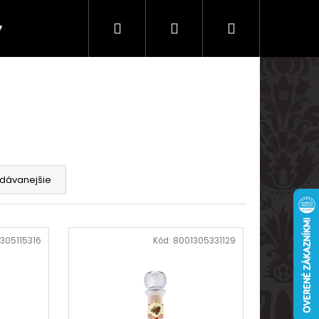
Hľadať
Prihlásenie
Nákupný
y
Doprava a platby
košík
dávanejšie
305115316
Kód:
8001305331129
Nasledujúce