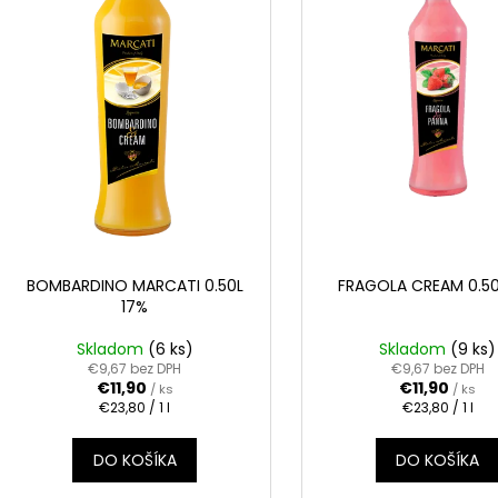
REBELLION SPICED RUM 0.70L 37.5%
APPLE BRANDY Q
o
r
€17,90
€6,60
d
o
u
d
k
u
t
k
o
t
v
o
v
BOMBARDINO MARCATI 0.50L
FRAGOLA CREAM 0.50
17%
Skladom
(6 ks)
Skladom
(9 ks)
€9,67 bez DPH
€9,67 bez DPH
€11,90
€11,90
/ ks
/ ks
Jednotková
Jednotková
€23,80 / 1 l
€23,80 / 1 l
cena:
cena:
DO KOŠÍKA
DO KOŠÍKA