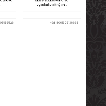
roznová
Muse skladovaná vo
.
vysokokvalitných...
305136526
Kód:
8001305136663