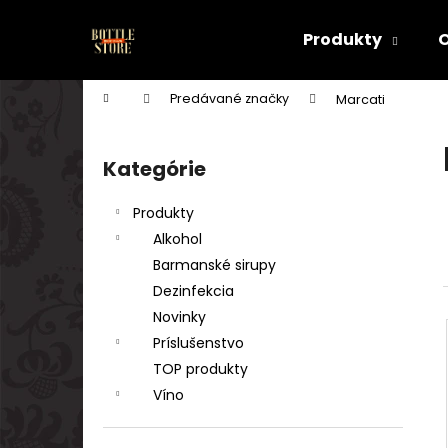
K
Prejsť
na
o
Produkty
obsah
Späť
Späť
š
do
do
í
Domov
Predávané značky
Marcati
k
obchodu
obchodu
B
o
Kategórie
Preskočiť
č
kategórie
n
Produkty
ý
Alkohol
p
Barmanské sirupy
a
Dezinfekcia
n
Novinky
e
Príslušenstvo
l
TOP produkty
Víno