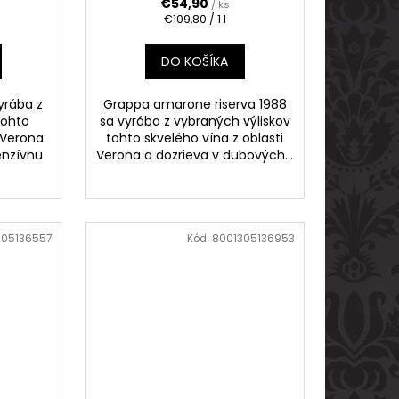
€54,90
/ ks
Jednotková
€109,80 / 1 l
cena:
DO KOŠÍKA
yrába z
Grappa amarone riserva 1988
tohto
sa vyrába z vybraných výliskov
 Verona.
tohto skvelého vína z oblasti
enzívnu
Verona a dozrieva v dubových...
305136557
Kód:
8001305136953