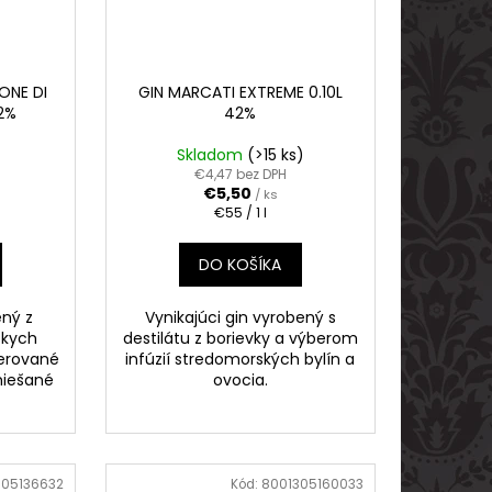
ONE DI
GIN MARCATI EXTREME 0.10L
2%
42%
Skladom
(>15 ks)
€4,47 bez DPH
€5,50
/ ks
Jednotková
€55 / 1 l
cena:
DO KOŠÍKA
ený z
Vynikajúci gin vyrobený s
lskych
destilátu z borievky a výberom
cerované
infúzií stredomorských bylín a
miešané
ovocia.
305136632
Kód:
8001305160033