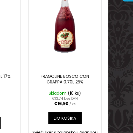
ARVANI 0.70L 40%
L 17%
FRAGOLINE BOSCO CON
GRAPPA 0.70L 25%
Skladom
(10 ks)
€13,74 bez DPH
€16,90
/ ks
DO KOŠÍKA
Svieži likér s talianskou Grappou