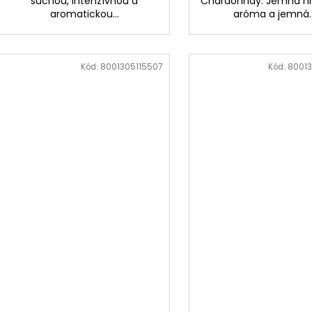
suchou, intenzívnou a
Chardonnay. Jemná h
aromatickou...
aróma a jemná..
Kód:
8001305115507
Kód:
8001