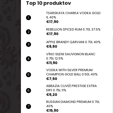
Top 10 produktov
TSARSKAYA CHARKA VODKA GOLD
1L 40%
€17,90
REBELLION SPICED RUM 0.70L 37.5%
€17,90
APPLE BRANDY QARVANI 0.70L 40%
€6,60
VÍNO SILENI SAUVIGNON BLANC
0.75L 12.5%
€11,90
VODKA WITH SILVER PREMIUM
CHAMPION GOLD BALL 0.50L 40%
€7,50
ABBAZIA CUVEÉ PRESTIGE EXTRA
DRY 0.75L 11%
€5,20
RUSSIAN DIAMOND PREMIUM 0.70L
40%
€15,90