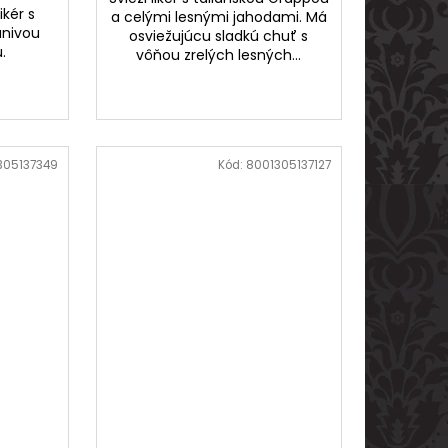
kér s
a celými lesnými jahodami. Má
anivou
osviežujúcu sladkú chuť s
ou.
vôňou zrelých lesných...
305137349
Kód:
8001305137127