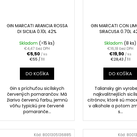
GIN MARCATI ARANCIA ROSSA
GIN MARCATI CON LIM
DI SICILIA 0.10L 42%
SIRACUSA 0.70L 4
Skladom
(>15 ks)
Skladom
(8 ks)
€4,47 bez DPH
€16,18 bez DPH
€5,50
€19,90
/ ks
/ ks
Jednotková
Jednotková
€55 / 1 l
€28,43 / 1 l
cena:
cena:
DO KOŠÍKA
DO KOŠÍKA
Gin s príchuťou sicílskych
Taliansky gin vyrob
červených pomarančov. Má
najkvalitnejších sicí
žiarivo červenú farbu, jemnú
citrónov, ktoré sú ma
vôňu typickú pre červené
v alkohole a potom z
pomaranče...
s...
Kód:
8001305136885
Kód:
8001