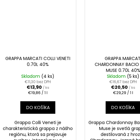
GRAPPA MARCATI COLLI VENETI
GRAPPA MARCAT
0.70L 40%
CHARDONNAY BACIO 
MUSE 0.70L 40
Skladom
(4 ks)
Skladom
(5 ks)
€11,30 bez DPH
€16,67 bez DPH
€13,90
€20,50
/ ks
/ ks
Jednotková
Jednotková
€19,86 / 1 l
€29,29 / 1 l
cena:
cena:
DO KOŠÍKA
DO KOŠÍKA
Grappa Colli Veneti je
Grappa Chardonnay Bac
charakteristická grappa z nášho
Muse je svetlá gr
regiónu, ktorá sa prejavuje
destilovaná z hro