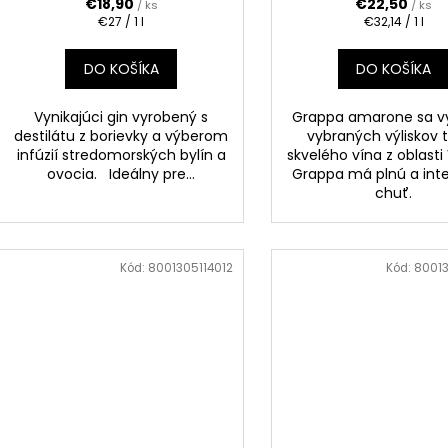
€18,90
€22,50
/ ks
/ ks
Jednotková
Jednotková
€27 / 1 l
€32,14 / 1 l
cena:
cena:
DO KOŠÍKA
DO KOŠÍKA
Vynikajúci gin vyrobený s
Grappa amarone sa v
destilátu z borievky a výberom
vybraných výliskov 
infúzií stredomorských bylín a
skvelého vína z oblasti
ovocia. Ideálny pre...
Grappa má plnú a int
chuť.
Kód:
8001305114012
Kód:
8001