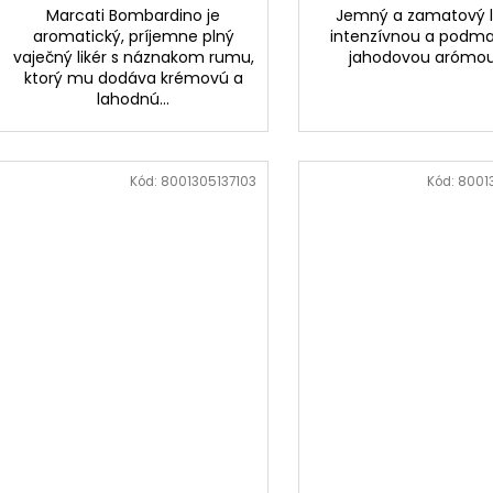
Marcati Bombardino je
Jemný a zamatový li
aromatický, príjemne plný
intenzívnou a podm
vaječný likér s náznakom rumu,
jahodovou aróm
ktorý mu dodáva krémovú a
lahodnú...
Kód:
8001305137103
Kód:
8001