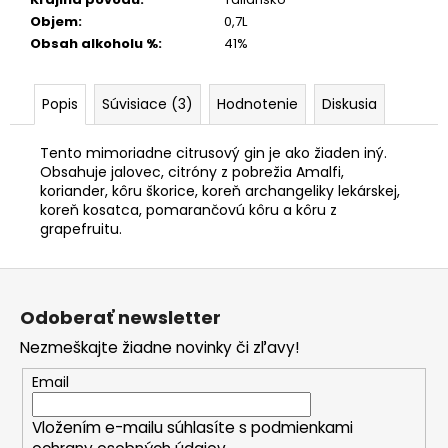
Objem
:
0,7L
Obsah alkoholu %
:
41%
Popis
Súvisiace (3)
Hodnotenie
Diskusia
Tento mimoriadne citrusový gin je ako žiaden iný.
Obsahuje jalovec, citróny z pobrežia Amalfi,
koriander, kôru škorice, koreň archangeliky lekárskej,
koreň kosatca, pomarančovú kôru a kôru z
grapefruitu.
Z
á
Odoberať newsletter
p
Nezmeškajte žiadne novinky či zľavy!
ä
t
Email
i
Vložením e-mailu súhlasíte s
podmienkami
e