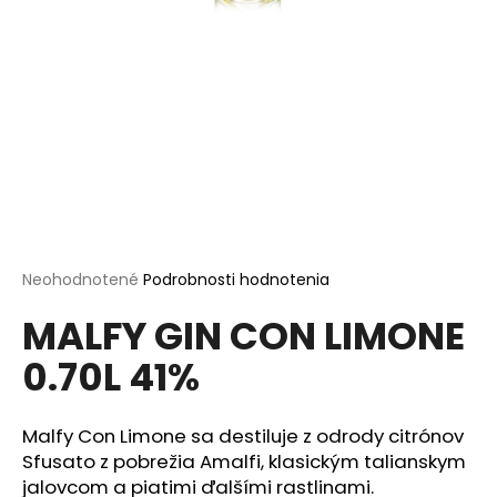
á
j
s
ť
?
HĽADAŤ
Priemerné
Neohodnotené
Podrobnosti hodnotenia
hodnotenie
MALFY GIN CON LIMONE
produktu
je
O
0.70L 41%
0,0
d
z
p
5
o
hviezdičiek.
Malfy Con Limone sa destiluje z odrody citrónov
r
Sfusato z pobrežia Amalfi, klasickým talianskym
ú
jalovcom a piatimi ďalšími rastlinami.