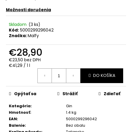
č
a
Možnosti doručenia
m
e
Skladom
(3 ks)
Kód:
5000299296042
Značka:
Malfy
REBELLION
SPICED
RUM
€28,90
0.70L
37.5%
€23,50 bez DPH
Jednotková
€17,90
€41,29 / 1 l
cena:
DO KOŠÍKA
Opýtať sa
Strážiť
Zdieľať
Kategória
:
Gin
Hmotnosť
:
1.4 kg
EAN
:
5000299296042
Balenie
:
Bez obalu
Krajina pôvodu
:
Taliansko