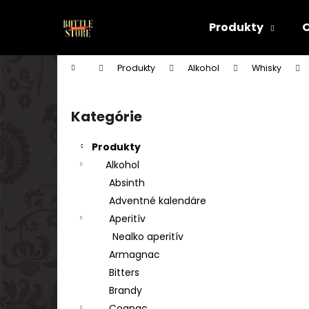
K
Prejsť
na
o
Produkty
obsah
Späť
Späť
š
do
do
í
Domov
Produkty
Alkohol
Whisky
k
obchodu
obchodu
B
o
Kategórie
Preskočiť
č
kategórie
n
Produkty
ý
Alkohol
p
Absinth
a
Adventné kalendáre
n
Aperitív
e
Nealko aperitív
l
Armagnac
Bitters
Brandy
Cognac