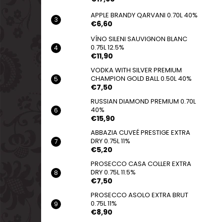
APPLE BRANDY QARVANI 0.70L 40%
€6,60
VÍNO SILENI SAUVIGNON BLANC
0.75L 12.5%
€11,90
VODKA WITH SILVER PREMIUM
CHAMPION GOLD BALL 0.50L 40%
€7,50
RUSSIAN DIAMOND PREMIUM 0.70L
40%
€15,90
ABBAZIA CUVEÉ PRESTIGE EXTRA
DRY 0.75L 11%
€5,20
PROSECCO CASA COLLER EXTRA
DRY 0.75L 11.5%
€7,50
PROSECCO ASOLO EXTRA BRUT
0.75L 11%
€8,90