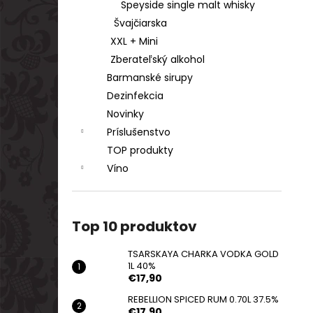
Speyside single malt whisky
Švajčiarska
XXL + Mini
Zberateľský alkohol
Barmanské sirupy
Dezinfekcia
Novinky
Príslušenstvo
TOP produkty
Víno
Top 10 produktov
TSARSKAYA CHARKA VODKA GOLD
1L 40%
€17,90
REBELLION SPICED RUM 0.70L 37.5%
€17,90