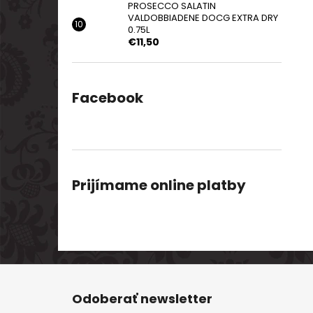
PROSECCO SALATIN
VALDOBBIADENE DOCG EXTRA DRY
0.75L
€11,50
Facebook
Prijímame online platby
Z
á
Odoberať newsletter
p