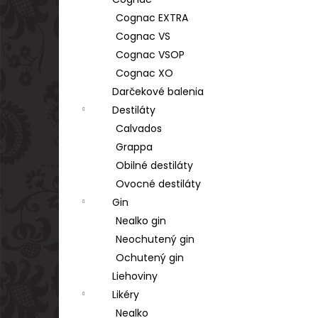
TSARSKAYA CHARKA VODKA GOLD 1L
40%
Cognac EXTRA
€17,90
Cognac VS
Cognac VSOP
Cognac XO
Darčekové balenia
Destiláty
Calvados
Grappa
Obilné destiláty
Ovocné destiláty
Gin
Nealko gin
Neochutený gin
Ochutený gin
Liehoviny
Likéry
Nealko