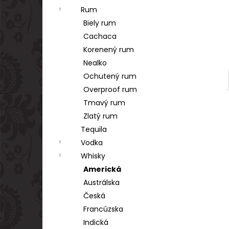
Rum
Biely rum
Cachaca
Korenený rum
Nealko
Ochutený rum
Overproof rum
Tmavý rum
Zlatý rum
Tequila
Vodka
Whisky
Americká
Austrálska
Česká
Francúzska
Indická