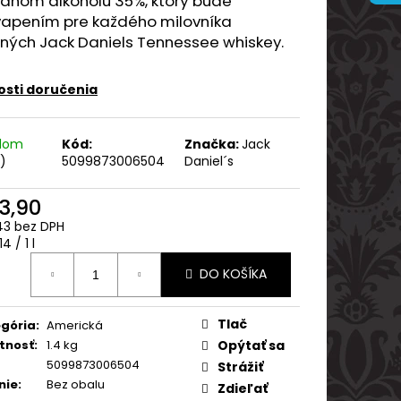
sahom alkoholu 35%, ktorý bude
ARVANI 0.70L 40%
vapením pre každého milovníka
tných Jack Daniels Tennessee whiskey.
sti doručenia
adom
Kód:
Značka:
Jack
s)
5099873006504
Daniel´s
3,90
43 bez DPH
otková
4 / 1 l
:
DO KOŠÍKA
Tlač
gória
:
Americká
tnosť
:
1.4 kg
Opýtať sa
5099873006504
Strážiť
nie
:
Bez obalu
Zdieľať