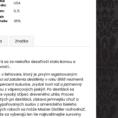
ina
USA
odu
:
em
:
0,7L
ah
holu
35%
ia
Značka
orá sa za niekoľko desaťročí stala ikonou a
stí...
 liehovare, ktorý je
prvým registrovaným
sa od
založenia destilérky v roku 1866 nezmenil.
ercent kukurice, zvyšok tvorí raž a jačmenný
u z vápencových jaskýň. Po destilácii sa
e vysoký stĺpec dreveného uhlia. Proces
ých pri destilácii, získava jemnejšiu chuť a
vypaľovaných sudov z amerického bieleho
ých rokoch sa môže Master Distiller rozhodnúť,
e sa vyberajú len tie najkvalitnejšie suroviny