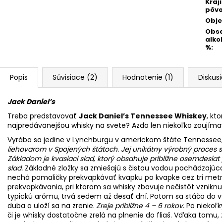
Kraj
pôv
Obj
Obs
alko
%
:
Popis
Súvisiace (2)
Hodnotenie (1)
Diskus
Jack Daniel’s
Treba predstavovať
Jack Daniel’s Tennessee Whiskey
, kt
najpredávanejšou whisky na svete? Azda len niekoľko zaujímavo
Vyrába sa jedine v Lynchburgu v americkom štáte Tennessee, v
liehovarom v Spojených štátoch. Jej unikátny výrobný proces 
Základom je kvasiaci slad, ktorý obsahuje približne
osemdesiat p
slad.
Základné zložky sa zmiešajú s čistou vodou pochádzajúco
nechá pomaličky prekvapkávať kvapku po kvapke cez tri metr
prekvapkávania, pri ktorom sa whisky zbavuje nečistôt vzniknut
typickú arómu, trvá sedem až desať dní. Potom sa stáča do 
duba a uloží sa na zrenie.
Zreje približne 4 – 6 rokov.
Po niekoľk
či je whisky dostatočne zrelá na plnenie do fliaš. Vďaka tomu, ž