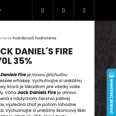
Hľadať
Prihlásenie
Nákupný
y
Doprava a platby
košík
erné
notenie
Podrobnosti hodnotenia
tenie
CK DANIEL´S FIRE
ktu
70L 35%
ičiek.
Daniels Fire
je novou príchuťou
essee whiskey.
Vychutnajte si unikátnu
ey, ktorá je lákadlom pre všetky vaše
ly. Vôňa
Jack Daniels Fire
je ohnivo
nená s nádychom čerstvo pálivej
Nasledujúce
ce, výsledná chuť je potom lahodne
á. Vychutnajte si unikátny škoricový likér