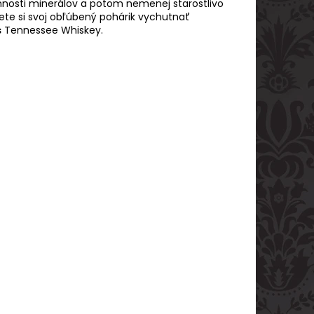
omnosti minerálov a potom nemenej starostlivo
žete si svoj obľúbený pohárik vychutnať
s
Tennessee Whiskey.