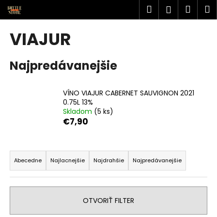
K
Prejsť
Hľadať
Náku
M
Prihlásen
na
o
obsah
Späť
Späť
košík
š
VIAJUR
í
Č
k
Najpredávanejšie
o
p
o
VÍNO VIAJUR CABERNET SAUVIGNON 2021
t
0.75L 13%
Skladom
(5 ks)
r
€7,90
e
b
R
u
a
Abecedne
Najlacnejšie
Najdrahšie
Najpredávanejšie
j
d
e
e
t
n
OTVORIŤ FILTER
e
i
n