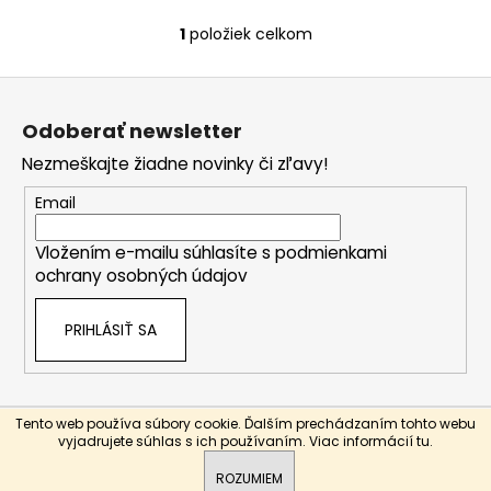
1
položiek celkom
O
v
Z
l
á
á
Odoberať newsletter
d
p
a
Nezmeškajte žiadne novinky či zľavy!
ä
c
t
Email
i
i
e
Vložením e-mailu súhlasíte s
podmienkami
e
p
ochrany osobných údajov
r
v
PRIHLÁSIŤ SA
k
y
v
ý
Tento web používa súbory cookie. Ďalším prechádzaním tohto webu
p
Vytvoril Shoptet
vyjadrujete súhlas s ich používaním. Viac informácií
tu
.
i
Copyright 2026
Bottle-store
. Všetky práva vyhradené.
s
ROZUMIEM