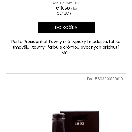
€15,04 bez DPH
€18,50
/ ks
Jednotková
€24,67 / 1 l
cena:
DO KOŠÍKA
Porto Presidential Tawny má typicky hnedastú, ľahko
tmavšiu „tawny“ farbu s arómou ovocných príchutí.
Má...
Kód:
5603003190010