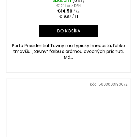
Skladom
(6 ks)
€12,11 bez DPH
€14,90
/ ks
Jednotková
€19,87 / 1 l
cena:
DO KOŠÍKA
Porto Presidential Tawny má typicky hnedastú, ľahko
tmavšiu „tawny“ farbu s arómou ovocných príchutí.
Má...
Kód:
5603003190072