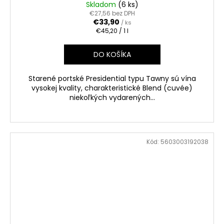
Skladom
(6 ks)
€27,56 bez DPH
€33,90
/ ks
Jednotková
€45,20 / 1 l
cena:
DO KOŠÍKA
Starené portské Presidential typu Tawny sú vína
vysokej kvality, charakteristické Blend (cuvée)
niekoľkých vydarených...
Kód:
5603003192038