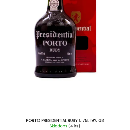
č
d
v
a
u
m
k
e
t
o
TSARSKAYA
v
CHARKA
VODKA
GOLD
1L
40%
€17,90
PORTO PRESIDENTIAL RUBY 0.75L 19% GB
Skladom
(4 ks)