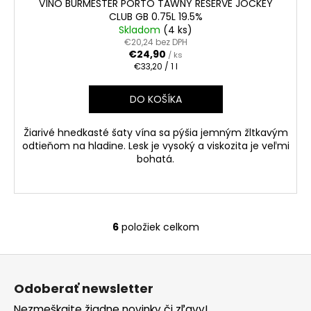
VÍNO BURMESTER PORTO TAWNY RESERVE JOCKEY
CLUB GB 0.75L 19.5%
Skladom
(4 ks)
€20,24 bez DPH
€24,90
/ ks
Jednotková
€33,20 / 1 l
cena:
DO KOŠÍKA
Žiarivé hnedkasté šaty vína sa pýšia jemným žltkavým
odtieňom na hladine. Lesk je vysoký a viskozita je veľmi
bohatá.
6
položiek celkom
O
v
Z
l
á
á
Odoberať newsletter
d
p
a
Nezmeškajte žiadne novinky či zľavy!