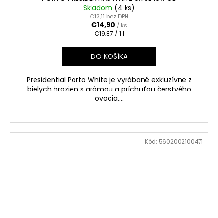
Skladom
(4 ks)
€12,11 bez DPH
€14,90
/ ks
Jednotková
€19,87 / 1 l
cena:
DO KOŠÍKA
Presidential Porto White je vyrábané exkluzívne z
bielych hrozien s arómou a príchuťou čerstvého
ovocia....
Kód:
5602002100471