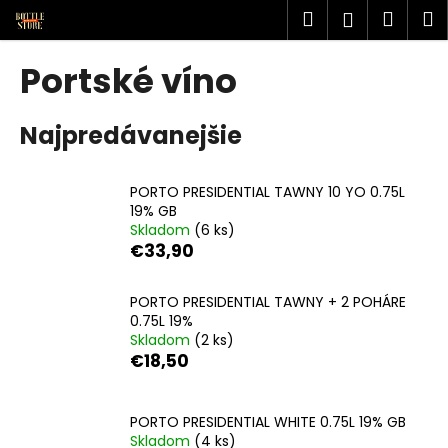
K
Prejsť
Hľadať
Náku
M
Prihlásen
na
o
obsah
Späť
Späť
košík
š
Portské víno
í
Č
k
Najpredávanejšie
o
p
o
PORTO PRESIDENTIAL TAWNY 10 YO 0.75L
t
19% GB
Skladom
(6 ks)
r
€33,90
e
b
PORTO PRESIDENTIAL TAWNY + 2 POHÁRE
u
0.75L 19%
j
Skladom
(2 ks)
€18,50
e
t
e
PORTO PRESIDENTIAL WHITE 0.75L 19% GB
n
Skladom
(4 ks)