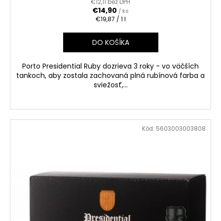
€12,11 bez DPH
€14,90
/ ks
Jednotková
€19,87 / 1 l
cena:
DO KOŠÍKA
Porto Presidential Ruby dozrieva 3 roky - vo väčších
tankoch, aby zostala zachovaná plná rubínová farba a
sviežosť,...
Kód:
5603003003808