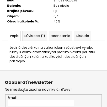
EAN
:
8410837520275
Balenie
:
Bez obalu
Krajina pôvodu
:
Fiji
Objem
:
0,7L
Obsah alkoholu %
:
40%
Popis
Súvisiace (1)
Hodnotenie
Diskusia
Jediná destilérka na vulkanickom súostroví vyrába
rumy s veľmi aromatickými profilmi vďaka použitiu
destilačných kolón a kotlíkových destilačných
prístrojov.
Z
á
Odoberať newsletter
p
Nezmeškajte žiadne novinky či zľavy!
ä
t
Email
i