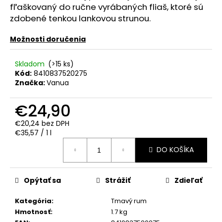
č
fľaškovaný do ručne vyrábaných fliaš, ktoré sú
a
zdobené tenkou lankovou strunou.
m
e
Možnosti doručenia
PROSECCO
Skladom
(>15 ks)
CASA
Kód:
8410837520275
COLLER
Značka:
Vanua
EXTRA
DRY
€24,90
0.75L
11.5%
€20,24 bez DPH
€7,50
Jednotková
€35,57 / 1 l
cena:
DO KOŠÍKA
Opýtať sa
Strážiť
Zdieľať
Kategória
:
Tmavý rum
Hmotnosť
:
1.7 kg