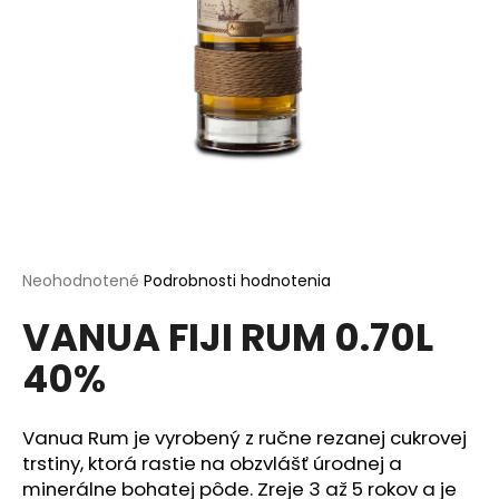
á
j
s
ť
?
HĽADAŤ
Priemerné
Neohodnotené
Podrobnosti hodnotenia
hodnotenie
VANUA FIJI RUM 0.70L
produktu
je
O
40%
0,0
d
z
p
5
o
hviezdičiek.
Vanua Rum je vyrobený z ručne rezanej cukrovej
r
trstiny, ktorá rastie na obzvlášť úrodnej a
ú
minerálne bohatej pôde. Zreje 3 až 5 rokov a je