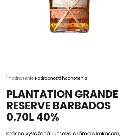
á
j
s
ť
?
HĽADAŤ
Priemerné
1 hodnotenie
Podrobnosti hodnotenia
hodnotenie
PLANTATION GRANDE
produktu
je
O
RESERVE BARBADOS
5,0
d
z
p
0.70L 40%
5
o
hviezdičiek.
r
ú
Krásne vyvážená rumová aróma s kokosom,