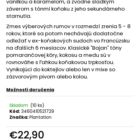
č
vanilkou a karamelom, a zvodne sladkým
a
záverom s tónmi koňaku z jeho sekundárneho
m
starnutia.
e
Zmes výberových rumov v rozmedzí zrenia 5 - 8
rokov, ktoré sa potom nechávajú dodatočne
PROSECCO
odležať v ex-koňakových sudoch vo Francúzsku
ASOLO
na ďalších 6 mesiacov. Klasické "Bajan" tóny
EXTRA
pomarančovej kôry, kokosu a medu sú v
BRUT
0.75L
rovnováhe s ľahkou koňakovou trpkosťou.
11%
Vynikajúci do koktejlov alebo len v mixe so
€8,90
zázvorovým pivom alebo kolou.
Možnosti doručenia
Skladom
(10 ks)
Kód:
3460410521729
Značka:
Plantation
€22,90