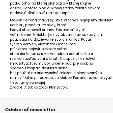
podľa toho, na ktorej plantáži a v ktorej krajine
dozrel. Plantáže plné cukrovej trstiny zaliate slnkom
dodávajú silnú chuť tomuto nápoju.
Maison
Ferrand
mal
vždy
úzke
vzťahy
s
najlepšími
destilér
Karibiku
,
predával
im
sudy
,
ktoré
kedysi
obsahovali
brandy
.
Ferrand
súdky
sú
veľmi
cenené
niektorými výrobcami
rumu
, ktorý ich
používajú na dozrievanie svojich rumov.
Počas
týchto
výmien
,
Alexandre
Gabriel
mal
príležitosť
objaviť
niektoré
veľmi
staré
šarže
rumu
s
mimoriadnou
bohatosť
ou
a
rozmanitosť
ou
vôní
a chutí
.
K
dispozícii v
malých
množstv
ách
,
rum
y
boli určené
buď
pre
osobnú
spotrebu
majstra
destiléra
alebo
boli
použité
na
priemyselné
miešania blendovaných
rumov
.
Úplne
prirodzene
, sa
Maison
Ferrand
rozhodol
využi
tieto rumy vo svojej
značke.
A
tak
sa
zrodil
Plantation...
Z
á
Odoberať newsletter