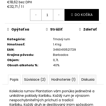
€18,62 bez DPH
Jednotková
€32,71 / 1 l
cena:
DO KOŠÍKA
Opýtať sa
Strážiť
Zdieľať
Kategória
:
Tmavý rum
Hmotnosť
:
1.4 kg
EAN
:
3460410521729
Krajina pôvodu
:
Barbados
Objem
:
0,7L
Obsah alkoholu %
:
40%
Popis
Súvisiace (2)
Hodnotenie (1)
Diskusia
Kolekcia rumov Plantation vám ponúka jedinečné a
unikátne poklady Karibiku. Každý rum je výrazom
nespochybniteľných príchutí a tradícií
Karibiku. Každý druh je destilovaný iným spôsobom