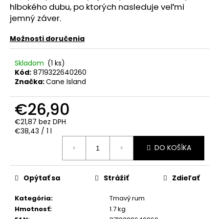
č
hlbokého dubu, po ktorých nasleduje veľmi
a
jemný záver.
m
e
Možnosti doručenia
PROSECCO
Skladom
(1 ks)
CASA
Kód:
8719322640260
COLLER
Značka:
Cane Island
EXTRA
DRY
€26,90
0.75L
11.5%
€21,87 bez DPH
€7,50
Jednotková
€38,43 / 1 l
cena:
DO KOŠÍKA
Opýtať sa
Strážiť
Zdieľať
Kategória
:
Tmavý rum
Hmotnosť
:
1.7 kg