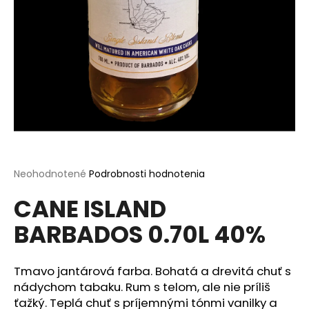
á
j
s
ť
?
HĽADAŤ
Priemerné
Neohodnotené
Podrobnosti hodnotenia
hodnotenie
CANE ISLAND
produktu
je
O
BARBADOS 0.70L 40%
0,0
d
z
p
5
o
hviezdičiek.
Tmavo jantárová farba. Bohatá a drevitá chuť s
r
nádychom tabaku. Rum s telom, ale nie príliš
ú
ťažký. Teplá chuť s príjemnými tónmi vanilky a