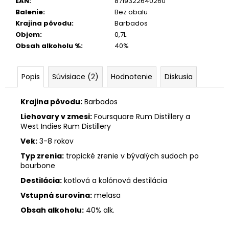
EAN
:
8719322640260
Balenie
:
Bez obalu
Krajina pôvodu
:
Barbados
Objem
:
0,7L
Obsah alkoholu %
:
40%
Popis
Súvisiace (2)
Hodnotenie
Diskusia
Krajina pôvodu:
Barbados
Liehovary v zmesi:
Foursquare Rum Distillery a
West Indies Rum Distillery
Vek:
3-8 rokov
Typ zrenia:
tropické zrenie v bývalých sudoch po
bourbone
Destilácia:
kotlová a kolónová destilácia
Vstupná surovina:
melasa
Obsah alkoholu:
40% alk.