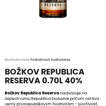
á
j
s
ť
?
HĽADAŤ
Priemerné
Neohodnotené
Podrobnosti hodnotenia
hodnotenie
BOŽKOV REPUBLICA
produktu
je
O
RESERVA 0.70L 40%
0,0
d
z
p
5
o
hviezdičiek.
Božkov Republica Reserva
nadväzuje na
r
úspech rumu Republica Exclusive pričom ostáva
ú
verný prvorepublikovým hodnotám - poctivosť,