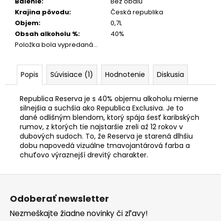
Balenie
:
Bez obalu
Krajina pôvodu
:
Česká republika
Objem
:
0,7L
Obsah alkoholu %
:
40%
Položka bola vypredaná…
Popis
Súvisiace (1)
Hodnotenie
Diskusia
Republica Reserva je s 40% objemu alkoholu mierne
silnejšia a suchšia ako Republica Exclusiva. Je to
dané odlišným blendom, ktorý spája šesť karibských
rumov, z ktorých tie najstaršie zreli až 12 rokov v
dubových sudoch. To, že Reserva je starená dlhšiu
dobu napovedá vizuálne tmavojantárová farba a
chuťovo výraznejší drevitý charakter.
Z
á
Odoberať newsletter
p
Nezmeškajte žiadne novinky či zľavy!
ä