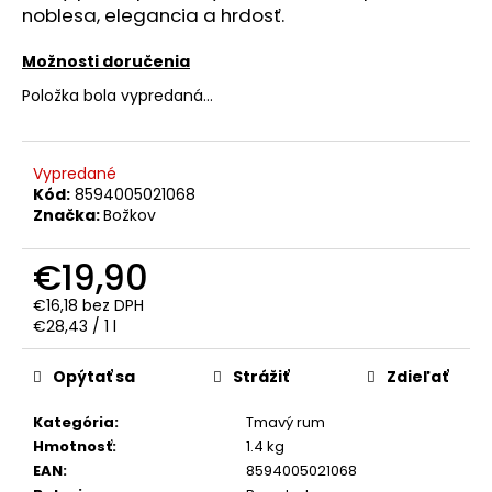
č
noblesa, elegancia a hrdosť.
a
m
Možnosti doručenia
e
Položka bola vypredaná…
PROSECCO
ASOLO
Vypredané
EXTRA
Kód:
8594005021068
BRUT
0.75L
Značka:
Božkov
11%
€8,90
€19,90
€16,18 bez DPH
Jednotková
€28,43 / 1 l
cena:
Opýtať sa
Strážiť
Zdieľať
Kategória
:
Tmavý rum
Hmotnosť
:
1.4 kg
EAN
:
8594005021068