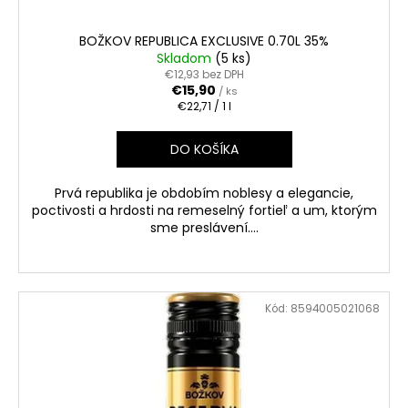
BOŽKOV REPUBLICA EXCLUSIVE 0.70L 35%
Skladom
(5 ks)
€12,93 bez DPH
€15,90
/ ks
Jednotková
€22,71 / 1 l
cena:
DO KOŠÍKA
Prvá republika je obdobím noblesy a elegancie,
poctivosti a hrdosti na remeselný fortieľ a um, ktorým
sme preslávení....
Kód:
8594005021068