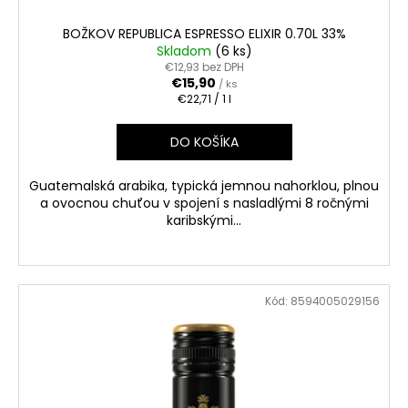
č
a
BOŽKOV REPUBLICA ESPRESSO ELIXIR 0.70L 33%
m
Skladom
(6 ks)
e
€12,93 bez DPH
€15,90
/ ks
Jednotková
€22,71 / 1 l
cena:
APPLE
BRANDY
DO KOŠÍKA
QARVANI
0.70L
40%
Guatemalská arabika, typická jemnou nahorklou, plnou
€6,60
a ovocnou chuťou v spojení s nasladlými 8 ročnými
karibskými...
Kód:
8594005029156