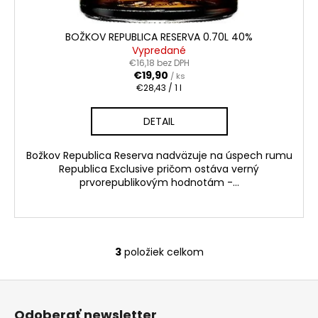
BOŽKOV REPUBLICA RESERVA 0.70L 40%
Vypredané
€16,18 bez DPH
€19,90
/ ks
Jednotková
€28,43 / 1 l
cena:
DETAIL
Božkov Republica Reserva nadväzuje na úspech rumu
Republica Exclusive pričom ostáva verný
prvorepublikovým hodnotám -...
3
položiek celkom
O
v
Z
l
á
á
Odoberať newsletter