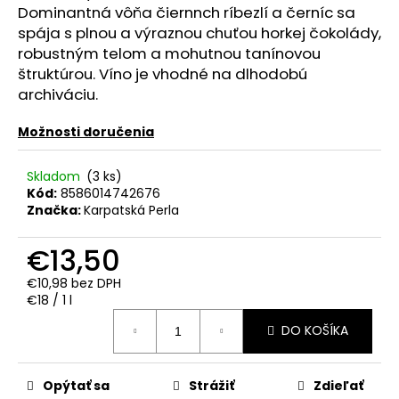
č
Dominantná vôňa čiernnch ríbezlí a černíc sa
a
spája s plnou a výraznou chuťou horkej čokolády,
m
robustným telom a mohutnou tanínovou
e
štruktúrou. Víno je vhodné na dlhodobú
archiváciu.
VODKA
WITH
Možnosti doručenia
SILVER
PREMIUM
CHAMPION
Skladom
(3 ks)
GOLD
Kód:
8586014742676
BALL
Značka:
Karpatská Perla
0.50L
40%
€13,50
€7,50
€10,98 bez DPH
Jednotková
€18 / 1 l
cena:
DO KOŠÍKA
Opýtať sa
Strážiť
Zdieľať