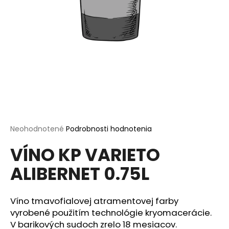
á
j
s
ť
?
HĽADAŤ
Priemerné
Neohodnotené
Podrobnosti hodnotenia
hodnotenie
VÍNO KP VARIETO
produktu
je
O
ALIBERNET 0.75L
0,0
d
z
p
5
o
hviezdičiek.
Víno tmavofialovej atramentovej farby
r
vyrobené použitím technológie kryomacerácie.
ú
V barikových sudoch zrelo 18 mesiacov.