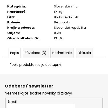
Kategória
:
Slovenské víno
Hmotnosť
:
1.4 kg
EAN
:
8586014742676
Balenie
:
Bez obalu
Krajina pôvodu
:
Slovenská republika
Objem
:
0,75L
Obsah alkoholu %
:
13,5%
Popis
Súvisiace (3)
Hodnotenie
Diskusia
Popis produktu nie je dostupný
Z
á
Odoberať newsletter
p
Nezmeškajte žiadne novinky či zľavy!
ä
t
Email