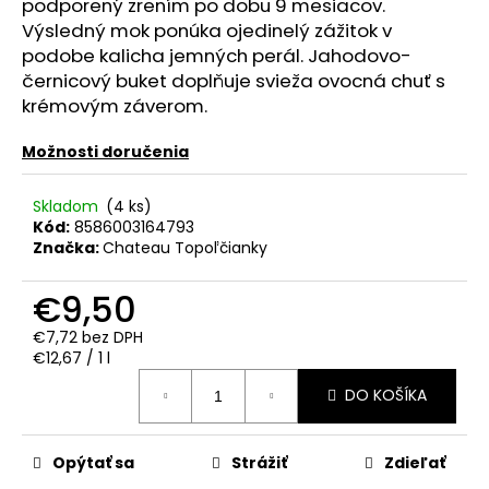
č
podporený zrením po dobu 9 mesiacov.
a
Výsledný mok ponúka ojedinelý zážitok v
m
podobe kalicha jemných perál. Jahodovo-
e
černicový buket doplňuje svieža ovocná chuť s
krémovým záverom.
PROSECCO
Možnosti doručenia
CASA
COLLER
EXTRA
Skladom
(4 ks)
DRY
Kód:
8586003164793
0.75L
Značka:
Chateau Topoľčianky
11.5%
€7,50
€9,50
€7,72 bez DPH
Jednotková
€12,67 / 1 l
cena:
DO KOŠÍKA
Opýtať sa
Strážiť
Zdieľať