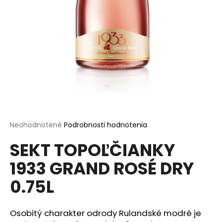
á
j
s
ť
?
HĽADAŤ
Priemerné
Neohodnotené
Podrobnosti hodnotenia
hodnotenie
SEKT TOPOĽČIANKY
produktu
je
O
1933 GRAND ROSÉ DRY
0,0
d
z
p
0.75L
5
o
hviezdičiek.
r
ú
Osobitý charakter odrody Rulandské modré je