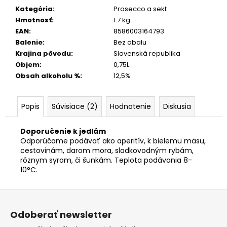
Kategória
:
Prosecco a sekt
Hmotnosť
:
1.7 kg
EAN
:
8586003164793
Balenie
:
Bez obalu
Krajina pôvodu
:
Slovenská republika
Objem
:
0,75L
Obsah alkoholu %
:
12,5%
Popis
Súvisiace (2)
Hodnotenie
Diskusia
Doporučenie k jedlám
Odporúčame podávať ako aperitív, k bielemu mäsu,
cestovinám, darom mora, sladkovodným rybám,
rôznym syrom, či šunkám. Teplota podávania 8-
10°C.
Z
á
Odoberať newsletter
p