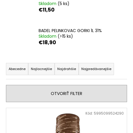
Skladom
(5 ks)
á
€11,50
j
s
ť
BADEL PELINKOVAC GORKI 1L 31%
Skladom
(>15 ks)
?
€18,90
R
a
HĽADAŤ
Abecedne
Najlacnejšie
Najdrahšie
Najpredávanejšie
d
e
n
O
OTVORIŤ FILTER
i
d
p
e
V
o
Kód:
5995099524290
p
ý
r
r
p
ú
o