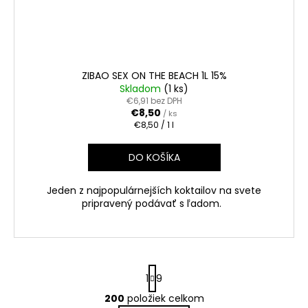
ZIBAO SEX ON THE BEACH 1L 15%
Skladom
(1 ks)
€6,91 bez DPH
€8,50
/ ks
Jednotková
€8,50 / 1 l
cena:
DO KOŠÍKA
Jeden z najpopulárnejších koktailov na svete
pripravený podávať s ľadom.
S
1
9
t
r
200
položiek celkom
O