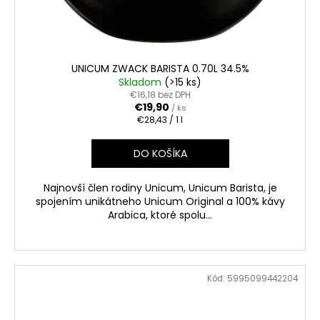
UNICUM ZWACK BARISTA 0.70L 34.5%
Skladom
(>15 ks)
€16,18 bez DPH
€19,90
/ ks
Jednotková
€28,43 / 1 l
cena:
DO KOŠÍKA
Najnovší člen rodiny Unicum, Unicum Barista, je
spojením unikátneho Unicum Original a 100% kávy
Arabica, ktoré spolu...
Kód:
5995099442204