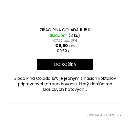
ZIBAO PINA COLADA 1L 15%
Skladom
(3 ks)
€7,72 bez DPH
€9,50
/ ks
Jednotková
€9,50 / 1 l
cena:
DO KOŠÍKA
Zibao Piña Colada 15% je jedným z našich koktailov
pripravených na servírovanie, ktorý dopĺňa rad
klasických hotových...
Kód:
8414037926196