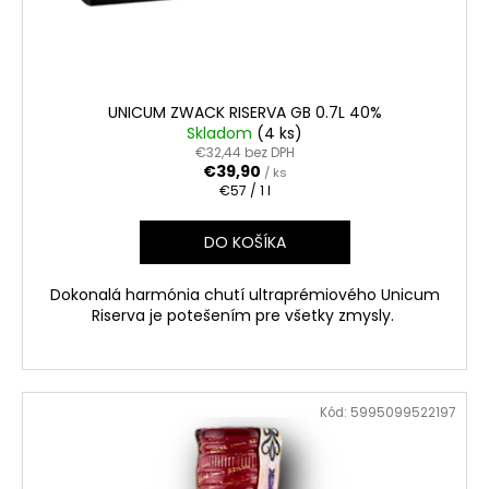
UNICUM ZWACK RISERVA GB 0.7L 40%
Skladom
(4 ks)
€32,44 bez DPH
€39,90
/ ks
Jednotková
€57 / 1 l
cena:
DO KOŠÍKA
Dokonalá harmónia chutí ultraprémiového Unicum
Riserva je potešením pre všetky zmysly.
Kód:
5995099522197