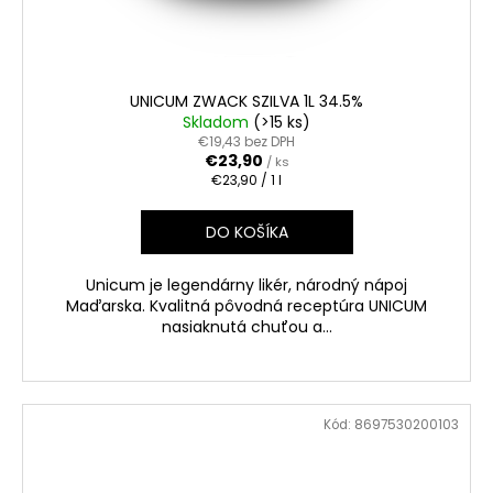
UNICUM ZWACK SZILVA 1L 34.5%
Skladom
(>15 ks)
€19,43 bez DPH
€23,90
/ ks
Jednotková
€23,90 / 1 l
cena:
DO KOŠÍKA
Unicum je legendárny likér, národný nápoj
Maďarska. Kvalitná pôvodná receptúra UNICUM
nasiaknutá chuťou a...
Kód:
8697530200103