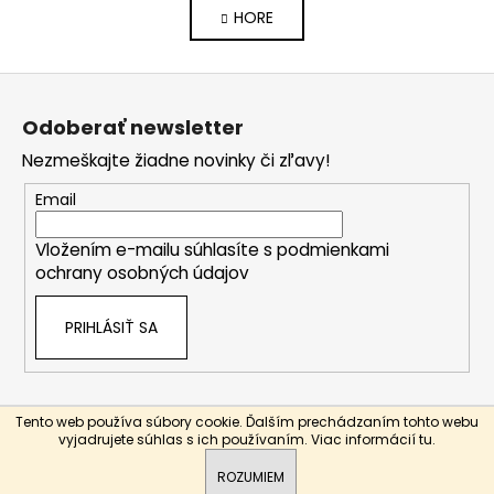
á
v
HORE
n
l
k
o
á
Z
v
d
a
á
a
Odoberať newsletter
n
p
c
i
Nezmeškajte žiadne novinky či zľavy!
i
ä
e
e
t
Email
p
i
r
Vložením e-mailu súhlasíte s
podmienkami
e
v
ochrany osobných údajov
k
y
PRIHLÁSIŤ SA
v
ý
p
i
Tento web používa súbory cookie. Ďalším prechádzaním tohto webu
Vytvoril Shoptet
s
vyjadrujete súhlas s ich používaním. Viac informácií
tu
.
u
Copyright 2026
Bottle-store
. Všetky práva vyhradené.
ROZUMIEM