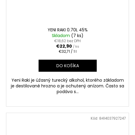
YENI RAKI 0.70L 45%
Skladom
(7 ks)
€18,62 bez DPH
€22,90
/ ks
Jednotková
€32,71 / 1 l
cena:
DO KOŠÍKA
Yeni Raki je úžasný turecký alkohol, ktorého základom
je destilované hrozno a je ochutený anízom. Často sa
podáva s...
Kód:
8414037927247