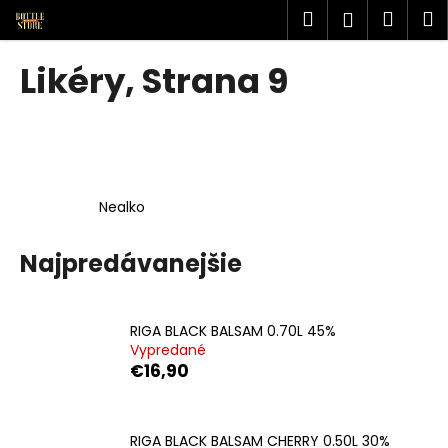
K
Prejsť
Hľadať
Náku
M
Prihlásen
na
o
obsah
Späť
Späť
košík
š
Likéry
, Strana 9
í
Č
k
o
p
o
Nealko
t
r
Najpredávanejšie
e
b
u
RIGA BLACK BALSAM 0.70L 45%
j
Vypredané
e
€16,90
t
e
RIGA BLACK BALSAM CHERRY 0.50L 30%
n