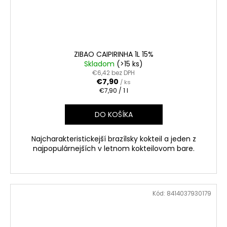
ZIBAO CAIPIRINHA 1L 15%
Skladom
(>15 ks)
€6,42 bez DPH
€7,90
/ ks
Jednotková
€7,90 / 1 l
cena:
DO KOŠÍKA
Najcharakteristickejší brazílsky kokteil a jeden z
najpopulárnejších v letnom kokteilovom bare.
Kód:
8414037930179