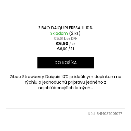
ZIBAO DAIQUIRI FRESA 1L 10%
Skladom
(2 ks)
€5,61 bez DPH
€6,90
/ ks
Jednotková
€6,90 / 1 l
cena:
DO KOŠÍKA
Zibao Strawberry Daiquiri 10% je ideálnym doplnkom na
rýchlu a jednoduchú prípravu jedného z
najobľúbenejších letných...
Kód:
8414037001077