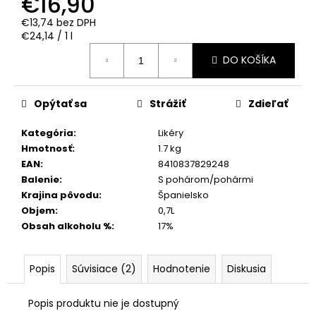
€16,90
€13,74 bez DPH
Jednotková
€24,14 / 1 l
cena:
DO KOŠÍKA
Opýtať sa
Strážiť
Zdieľať
Kategória
:
Likéry
Hmotnosť
:
1.7 kg
EAN
:
8410837829248
Balenie
:
S pohárom/pohármi
Krajina pôvodu
:
Španielsko
Objem
:
0,7L
Obsah alkoholu %
:
17%
Popis
Súvisiace (2)
Hodnotenie
Diskusia
Popis produktu nie je dostupný