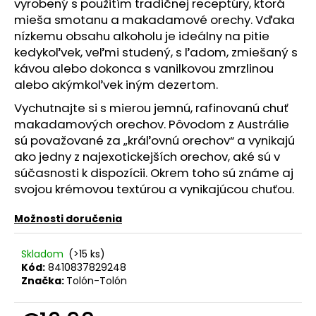
č
vyrobený s použitím tradičnej receptúry, ktorá
a
mieša smotanu a makadamové orechy. Vďaka
m
nízkemu obsahu alkoholu je ideálny na pitie
e
kedykoľvek, veľmi studený, s ľadom, zmiešaný s
kávou alebo dokonca s vanilkovou zmrzlinou
alebo akýmkoľvek iným dezertom.
RUSSIAN
DIAMOND
Vychutnajte si s mierou jemnú, rafinovanú chuť
PREMIUM
makadamových orechov. Pôvodom z Austrálie
0.70L
40%
sú považované za „kráľovnú orechov“ a vynikajú
ako jedny z najexotickejších orechov, aké sú v
€15,90
súčasnosti k dispozícii. Okrem toho sú známe aj
svojou krémovou textúrou a vynikajúcou chuťou.
Možnosti doručenia
Skladom
(>15 ks)
Kód:
8410837829248
Značka:
Tolón-Tolón