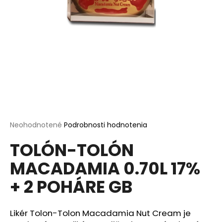
á
j
s
ť
?
HĽADAŤ
Priemerné
Neohodnotené
Podrobnosti hodnotenia
hodnotenie
TOLÓN-TOLÓN
produktu
je
O
MACADAMIA 0.70L 17%
0,0
d
z
p
+ 2 POHÁRE GB
5
o
hviezdičiek.
r
ú
Likér Tolon-Tolon Macadamia Nut Cream je