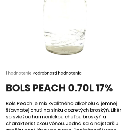
á
j
s
ť
?
HĽADAŤ
Priemerné
1 hodnotenie
Podrobnosti hodnotenia
hodnotenie
BOLS PEACH 0.70L 17%
produktu
je
O
5,0
d
z
Bols Peach je mix kvalitného alkoholu a jemnej
p
5
šťavnatej chuti na slnku dozretých broskýň. Likér
o
hviezdičiek.
so sviežou harmonickou chuťou broskýň a
r
charakteristickou vôňou. Jedná sa o najstaršiu
ú
značku destilátov na svete. Spoločnosť Lucas