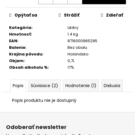
Opýtať sa
Strážiť
Zdieľať
Kategória
:
Likéry
Hmotnosť
:
1.4 kg
EAN
:
8716000965295
Balenie
:
Bez obalu
Krajina pôvodu
:
Holandsko
Objem
:
0,7L
Obsah alkoholu %
:
17%
Popis
Súvisiace (2)
Hodnotenie (1)
Diskusia
Popis produktu nie je dostupný
Z
á
Odoberať newsletter
p