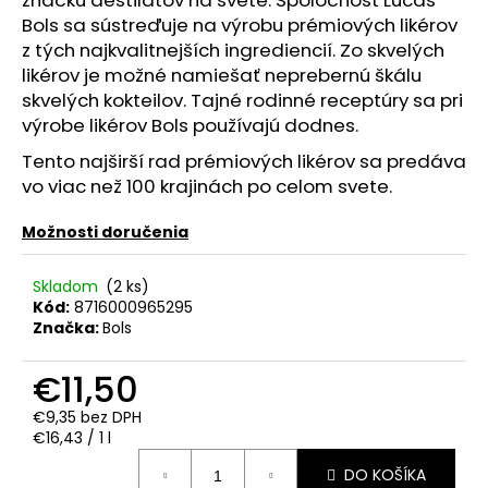
č
Bols sa sústreďuje na výrobu prémiových likérov
a
m
z tých najkvalitnejších ingrediencií. Zo skvelých
e
likérov je možné namiešať neprebernú škálu
skvelých kokteilov. Tajné rodinné receptúry sa pri
výrobe likérov Bols používajú dodnes.
REBELLION
SPICED
Tento najširší rad prémiových likérov sa predáva
RUM
vo viac než 100 krajinách po celom svete.
0.70L
37.5%
Možnosti doručenia
€17,90
Skladom
(2 ks)
Kód:
8716000965295
Značka:
Bols
€11,50
€9,35 bez DPH
Jednotková
€16,43 / 1 l
cena:
DO KOŠÍKA