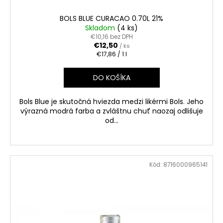
č
a
BOLS BLUE CURACAO 0.70L 21%
m
Skladom
(4 ks)
e
€10,16 bez DPH
€12,50
/ ks
Jednotková
€17,86 / 1 l
cena:
RUSSIAN
DIAMOND
DO KOŠÍKA
PREMIUM
0.70L
40%
Bols Blue je skutočná hviezda medzi likérmi Bols. Jeho
€15,90
výrazná modrá farba a zvláštnu chuť naozaj odlišuje
od...
Kód:
8716000965141