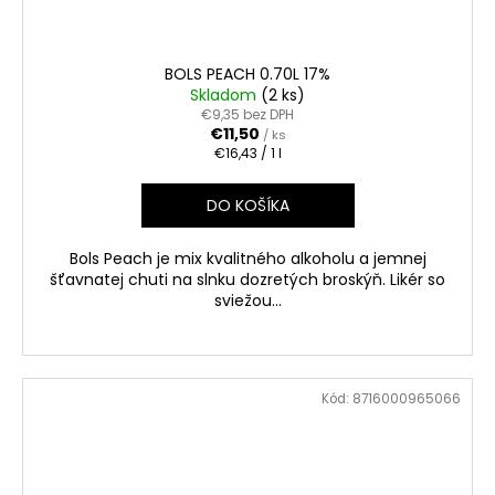
BOLS PEACH 0.70L 17%
Skladom
(2 ks)
€9,35 bez DPH
€11,50
/ ks
Jednotková
€16,43 / 1 l
cena:
DO KOŠÍKA
Bols Peach je mix kvalitného alkoholu a jemnej
šťavnatej chuti na slnku dozretých broskýň. Likér so
sviežou...
Kód:
8716000965066