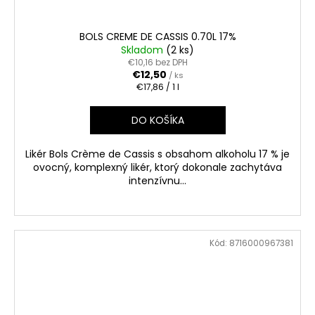
BOLS CREME DE CASSIS 0.70L 17%
Skladom
(2 ks)
€10,16 bez DPH
€12,50
/ ks
Jednotková
€17,86 / 1 l
cena:
DO KOŠÍKA
Likér Bols Crème de Cassis s obsahom alkoholu 17 % je
ovocný, komplexný likér, ktorý dokonale zachytáva
intenzívnu...
Kód:
8716000967381