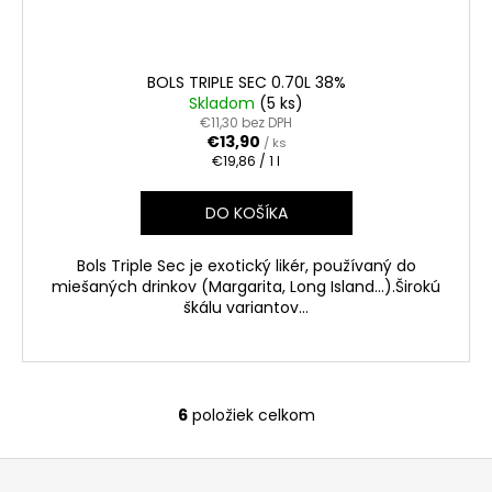
BOLS TRIPLE SEC 0.70L 38%
Skladom
(5 ks)
€11,30 bez DPH
€13,90
/ ks
Jednotková
€19,86 / 1 l
cena:
DO KOŠÍKA
Bols Triple Sec je exotický likér, používaný do
miešaných drinkov (Margarita, Long Island...).Širokú
škálu variantov...
6
položiek celkom
O
v
Z
l