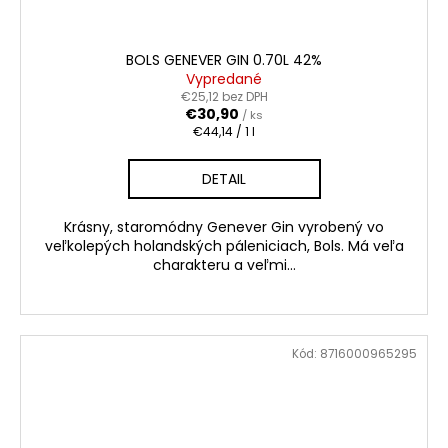
BOLS GENEVER GIN 0.70L 42%
Vypredané
€25,12 bez DPH
€30,90
/ ks
Jednotková
€44,14 / 1 l
cena:
DETAIL
Krásny, staromódny Genever Gin vyrobený vo
veľkolepých holandských páleniciach, Bols. Má veľa
charakteru a veľmi...
Kód:
8716000965295