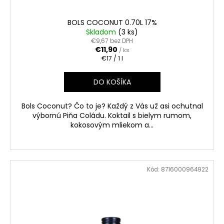
BOLS COCONUT 0.70L 17%
Skladom
(3 ks)
€9,67 bez DPH
€11,90
/ ks
Jednotková
€17 / 1 l
cena:
DO KOŠÍKA
Bols Coconut? Čo to je? Každý z Vás už asi ochutnal
výbornú Piňa Coládu. Koktail s bielym rumom,
kokosovým mliekom a...
Kód:
8716000964922