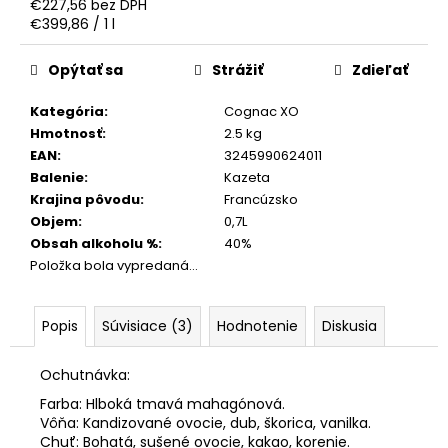
€227,56 bez DPH
Jednotková
€399,86 / 1 l
cena:
Opýtať sa
Strážiť
Zdieľať
Kategória
:
Cognac XO
Hmotnosť
:
2.5 kg
EAN
:
3245990624011
Balenie
:
Kazeta
Krajina pôvodu
:
Francúzsko
Objem
:
0,7L
Obsah alkoholu %
:
40%
Položka bola vypredaná…
Popis
Súvisiace (3)
Hodnotenie
Diskusia
Ochutnávka:
Farba: Hlboká tmavá mahagónová.
Vôňa: Kandizované ovocie, dub, škorica, vanilka.
Chuť: Bohatá, sušené ovocie, kakao, korenie.