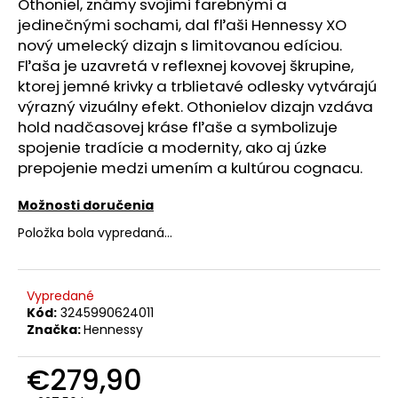
č
Othoniel, známy svojimi farebnými a
a
jedinečnými sochami, dal fľaši Hennessy XO
m
nový umelecký dizajn s limitovanou edíciou.
e
Fľaša je uzavretá v reflexnej kovovej škrupine,
ktorej jemné krivky a trblietavé odlesky vytvárajú
výrazný vizuálny efekt. Othonielov dizajn vzdáva
PROSECCO
hold nadčasovej kráse fľaše a symbolizuje
ASOLO
EXTRA
spojenie tradície a modernity, ako aj úzke
BRUT
prepojenie medzi umením a kultúrou cognacu.
0.75L
11%
Možnosti doručenia
€8,90
Položka bola vypredaná…
Vypredané
Kód:
3245990624011
Značka:
Hennessy
€279,90