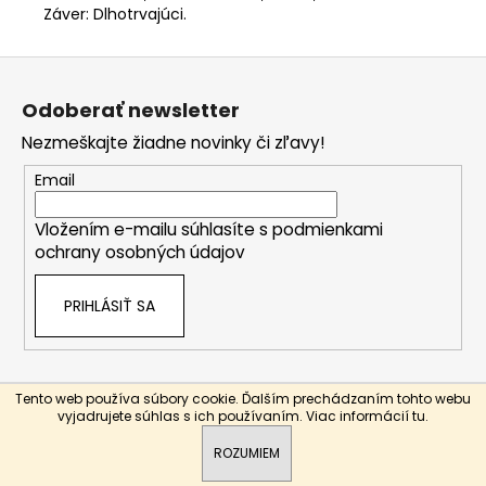
Záver: Dlhotrvajúci.
Z
á
Odoberať newsletter
p
Nezmeškajte žiadne novinky či zľavy!
ä
t
Email
i
Vložením e-mailu súhlasíte s
podmienkami
e
ochrany osobných údajov
PRIHLÁSIŤ SA
Tento web používa súbory cookie. Ďalším prechádzaním tohto webu
Vytvoril Shoptet
vyjadrujete súhlas s ich používaním. Viac informácií
tu
.
Copyright 2026
Bottle-store
. Všetky práva vyhradené.
ROZUMIEM