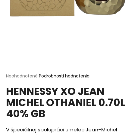
á
j
s
ť
?
HĽADAŤ
Priemerné
Neohodnotené
Podrobnosti hodnotenia
hodnotenie
HENNESSY XO JEAN
produktu
je
O
MICHEL OTHANIEL 0.70L
0,0
d
z
p
40% GB
5
o
hviezdičiek.
r
ú
V špeciálnej spolupráci umelec Jean-Michel