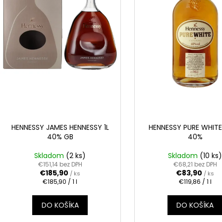
REBELLION SPICED RUM 0.70L 37.5%
APPLE BRANDY Q
o
r
€17,90
€6,60
d
o
u
d
k
u
t
k
o
t
v
o
v
HENNESSY JAMES HENNESSY 1L
HENNESSY PURE WHITE
40% GB
40%
Skladom
(2 ks)
Skladom
(10 ks
€151,14 bez DPH
€68,21 bez DPH
€185,90
€83,90
/ ks
/ ks
Jednotková
Jednotková
€185,90 / 1 l
€119,86 / 1 l
cena:
cena:
DO KOŠÍKA
DO KOŠÍKA