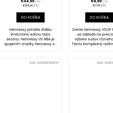
€44,90
€8,90
/ ks
/ ks
Jednotková
Jednotková
€64,14 / 1 l
€178 / 1 l
cena:
cena:
DO KOŠÍKA
DO KOŠÍKA
Hennessy prináša ďalšiu
Zrenie Hennessy VSOP P
limitovanú edíciu tejto
sa zakladá na prec
sezóny. Hennessy VS NBA je
výbere sudov rôzneho
spojením značky Hennessy s...
Tento komplexný režim z
Kód:
3245991413010
Kód:
3245