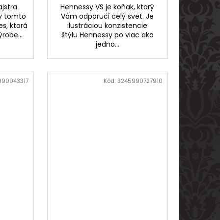
jstra
Hennessy VS je koňak, ktorý
 v tomto
Vám odporučí celý svet. Je
s, ktorá
ilustráciou konzistencie
robe...
štýlu Hennessy po viac ako
jedno...
990043317
Kód:
3245990727910