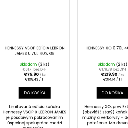
HENNESSY VSOP EDÍCIA LEBRON
HENNESSY XO 0.70L 
JAMES 0.70L 40% GB
Skladom
(3 ks)
Skladom
(2 ks)
€61,71 bez DPH
€178,78 bez DPH
€75,90
€219,90
/ ks
/ ks
Jednotková
Jednotková
€108,43 / 1 l
€314,14 / 1 l
cena:
cena:
DO KOŠÍKA
DO KOŠÍKA
Limitovaná edícia koňaku
Hennessy XO, prvý Ex
Hennessy VSOP X LEBRON JAMES
(obzvlášť starý) koňak j
je pôsobivým pokračovaním
mužný a veľkorysý – d
úspešnej spolupráce medzi
potešenie. Ma drevna