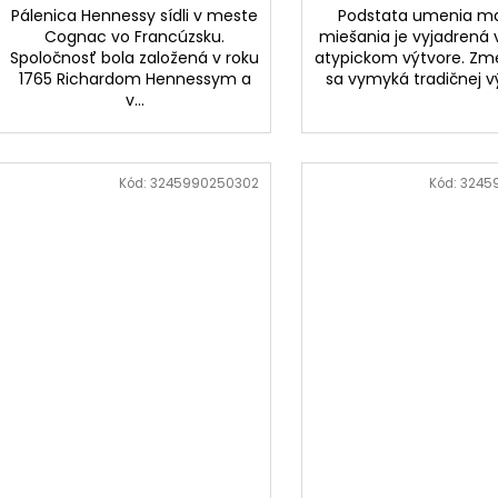
Pálenica Hennessy sídli v meste
Podstata umenia ma
Cognac vo Francúzsku.
miešania je vyjadrená
Spoločnosť bola založená v roku
atypickom výtvore. Zme
1765 Richardom Hennessym a
sa vymyká tradičnej vý
v...
Kód:
3245990250302
Kód:
3245