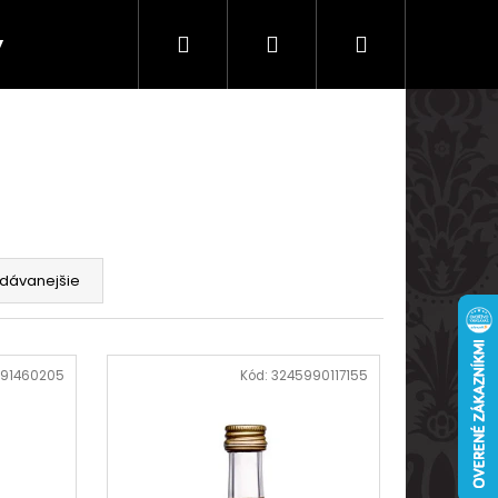
Hľadať
Prihlásenie
Nákupný
y
Doprava a platby
košík
dávanejšie
91460205
Kód:
3245990117155
Nasledujúce