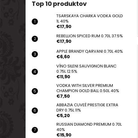
Top 10 produktov
TSARSKAYA CHARKA VODKA GOLD
1L 40%
€17,90
REBELLION SPICED RUM 0.70L 37.5%
€17,90
APPLE BRANDY QARVANI 0.70L 40%
€6,60
VÍNO SILENI SAUVIGNON BLANC
0.75L 12.5%
€11,90
VODKA WITH SILVER PREMIUM
CHAMPION GOLD BALL 0.50L 40%
€7,50
ABBAZIA CUVEÉ PRESTIGE EXTRA
DRY 0.75L 11%
€5,20
RUSSIAN DIAMOND PREMIUM 0.70L
40%
€15,90