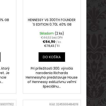
0% GB
HENNESSY VS 300TH FOUNDER
´S EDITION 0.70L 40% GB
Skladom
(2 ks)
€44,63 bez DPH
€54,90
/ ks
Jednotková
€78,43 / 1 l
cena:
DO KOŠÍKA
 ktorý
Pri príležitosti 300. výročia
et. Je
narodenia Richarda
encie
Hennessyho predstavuje House
..
of Hennessy exkluzívnu veľmi
špeciálnu...
990117162
Kód:
3245999484319