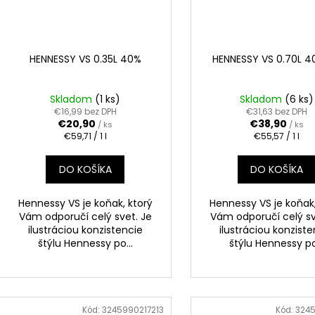
HENNESSY VS 0.35L 40%
HENNESSY VS 0.70L 4
Skladom
(1 ks)
Skladom
(6 ks)
€16,99 bez DPH
€31,63 bez DPH
€20,90
€38,90
/ ks
/ ks
Jednotková
Jednotková
€59,71 / 1 l
€55,57 / 1 l
cena:
cena:
DO KOŠÍKA
DO KOŠÍKA
Hennessy VS je koňak, ktorý
Hennessy VS je koňak,
Vám odporučí celý svet. Je
Vám odporučí celý sv
ilustráciou konzistencie
ilustráciou konzist
štýlu Hennessy po...
štýlu Hennessy po.
Kód:
3245990217213
Kód:
3245