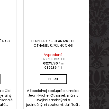
40% GB
HENNESSY XO JEAN MICHEL
OTHANIEL 0.70L 40% GB
Vypredané
€227,56 bez DPH
€279,90
/ ks
Jednotková
€399,86 / 1 l
cena:
DETAIL
tra Old
V špeciálnej spolupráci umelec
e silný,
Jean-Michel Othoniel, známy
okonalé
svojimi farebnými a
tú,...
jedinečnými sochami, dal fľaši...