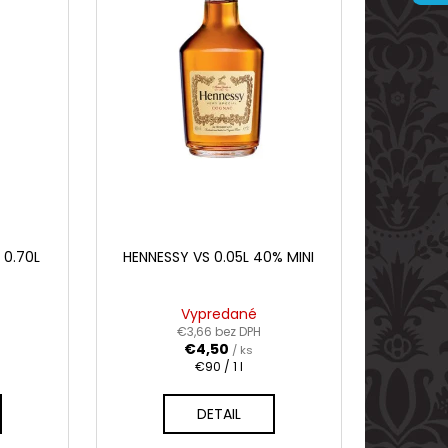
ARVANI 0.70L 40%
 0.70L
HENNESSY VS 0.05L 40% MINI
)
Vypredané
€3,66 bez DPH
€4,50
/ ks
Jednotková
€90 / 1 l
cena:
DETAIL