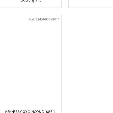
tradičným...
Kód:
3245993679617
HENNESSY XXO HORS D´AGE 1L