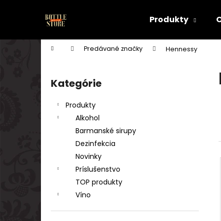
K
Prejsť
na
o
Produkty
obsah
Späť
Späť
š
do
do
í
Domov
Predávané značky
Hennessy
k
obchodu
obchodu
B
o
Kategórie
Preskočiť
č
kategórie
n
Produkty
ý
Alkohol
p
Barmanské sirupy
a
Dezinfekcia
n
Novinky
e
Príslušenstvo
l
TOP produkty
Víno