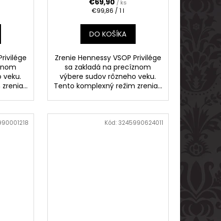
€69,90
/ ks
Jednotková
€99,86 / 1 l
cena:
DO KOŠÍKA
rivilége
Zrenie Hennessy VSOP Privilége
íznom
sa zakladá na precíznom
 veku.
výbere sudov rôzneho veku.
renia...
Tento komplexný režim zrenia...
990001218
Kód:
3245990624011