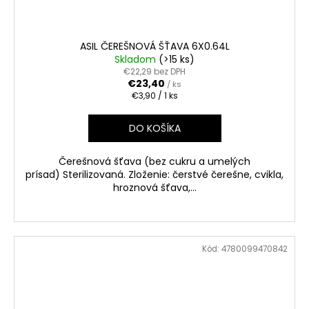
ASIL ČEREŠNOVÁ ŠŤAVA 6X0.64L
Skladom
(>15 ks)
€22,29 bez DPH
€23,40
/ ks
Jednotková
€3,90 / 1 ks
cena:
DO KOŠÍKA
Čerešnová šťava (bez cukru a umelých
prísad) Sterilizovaná. Zloženie: čerstvé čerešne, cvikla,
hroznová šťava,...
Kód:
4780099470842