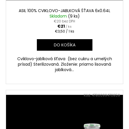
č
a
ASIL 100% CVIKLOVO-JABLKOVÁ ŠŤAVA 6x0.64L
m
Skladom
(9 ks)
e
€20 bez DPH
€21
/ ks
Jednotková
€3,50 / 1 ks
cena:
PROSECCO
ASOLO
DO KOŠÍKA
EXTRA
BRUT
0.75L
Cviklovo-jablková šťava (bez cukru a umelých
11%
prísad) Sterilizovaná. Zloženie: priamo lisovaná
€8,90
jablková...
Kód:
4780099470859