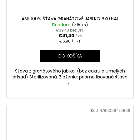
ASIL 100% ŠŤAVA GRANÁTOVÉ JABLKO 6X0.64L
Skladom
(>15 ks)
€39,43 bez DPH
€41,40
/ ks
Jednotková
€6,90 / 1 ks
cena:
DO KOŠÍKA
Šťava z granátového jablka. (bez cukru a umelých
prísad) Sterilizovaná. Zloženie: priamo lisovaná šťava
z...
Kód:
4780099470866