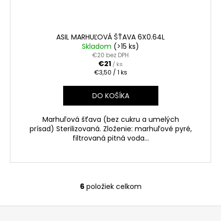
ASIL MARHUĽOVÁ ŠŤAVA 6X0.64L
Skladom
(>15 ks)
€20 bez DPH
€21
/ ks
Jednotková
€3,50 / 1 ks
cena:
DO KOŠÍKA
Marhuľová šťava (bez cukru a umelých
prísad) Sterilizovaná. Zloženie: marhuľové pyré,
filtrovaná pitná voda...
6
položiek celkom
O
v
Z
l