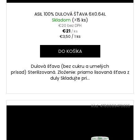
ASIL 100% DULOVÁ ŠŤAVA 6X0.64L
Skladom
(>15 ks)
€20 bez DPH
€21
/ ks
Jednotková
€3,50 / 1 ks
cena:
DO KOŠÍKA
Dulová šťava (bez cukru a umelých
prísad) Sterilizovaná. Zloženie: priamo lisovaná šťava z
duly Skladujte pri...
Kód:
4780099470835