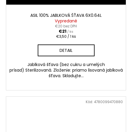
ASIL 100% JABLKOVÁ ŠŤAVA 6X0.64L
Vypredané
€20 bez DPH
€21
/ ks
Jednotková
€3,50 / 1 ks
cena:
DETAIL
Jablková šťava (bez cukru a umelých
prísad) Sterilizovaná. Zloženie: priamo lisovaná jablková
šťava. Skladujte...
Kód:
4780099470880