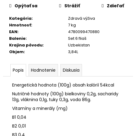
Opýtať sa
Strážiť
Zdieľať
Kategória
:
Zdravá výživa
Hmotnosť
:
7 kg
EAN
:
4780099470880
Balenie
:
Set 6 fliaš
Krajina pôvodu
:
Uzbekistan
Objem
:
3,84L
Popis
Hodnotenie
Diskusia
Energetická hodnota (100g) obsah kalórií 54kcal
Nutričné hodnoty (100g) bielkoviny 0,2g, sacharidy
13g, vláknina 0,1g, tuky 0,3g, voda 86g.
Vitamíny a minerály (mg)
B1 0,04
B2 0,01
B3 0,4