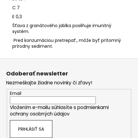
C 7
E 0,3
Šťava z granátového jablka posilňuje imunitný
systém.
Pred konzumáciou pretrepať., môže byť prítomný
prírodny sediment.
Z
á
Odoberať newsletter
p
Nezmeškajte žiadne novinky či zľavy!
ä
t
Email
i
Vložením e-mailu súhlasíte s
podmienkami
e
ochrany osobných údajov
PRIHLÁSIŤ SA