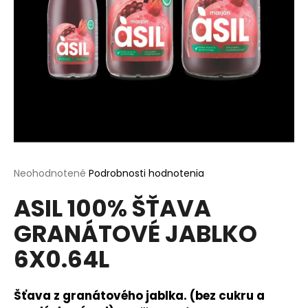
á
j
s
ť
?
HĽADAŤ
Priemerné
Neohodnotené
Podrobnosti hodnotenia
hodnotenie
ASIL 100% ŠŤAVA
produktu
je
O
GRANÁTOVÉ JABLKO
0,0
d
z
p
6X0.64L
5
o
hviezdičiek.
r
ú
Šťava z granátového jablka. (bez cukru a