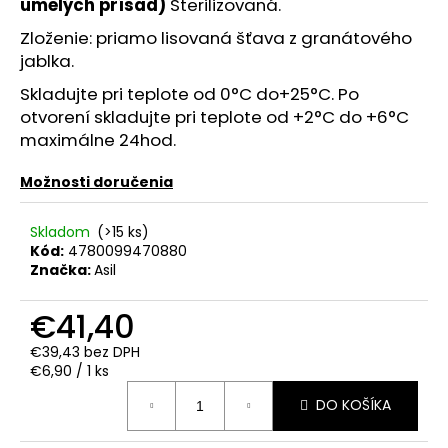
č
umelých prísad)
Sterilizovaná.
a
Zloženie: priamo lisovaná šťava z granátového
m
jablka.
e
Skladujte pri teplote od 0°C do+25°C. Po
otvorení skladujte pri teplote od +2°C do +6°C
PROSECCO
maximálne 24hod.
CASA
COLLER
EXTRA
Možnosti doručenia
DRY
0.75L
11.5%
Skladom
(>15 ks)
Kód:
4780099470880
€7,50
Značka:
Asil
€41,40
€39,43 bez DPH
Jednotková
€6,90 / 1 ks
cena:
DO KOŠÍKA