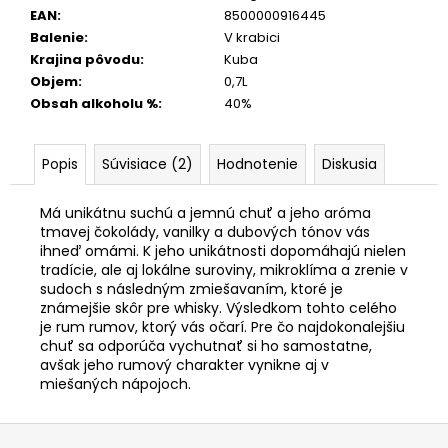
EAN
:
8500000916445
Balenie
:
V krabici
Krajina pôvodu
:
Kuba
Objem
:
0,7L
Obsah alkoholu %
:
40%
Popis
Súvisiace (2)
Hodnotenie
Diskusia
Má unikátnu suchú a jemnú chuť a jeho aróma
tmavej čokolády, vanilky a dubových tónov vás
ihneď omámi. K jeho unikátnosti dopomáhajú nielen
tradície, ale aj lokálne suroviny, mikroklíma a zrenie v
sudoch s následným zmiešavaním, ktoré je
známejšie skôr pre whisky. Výsledkom tohto celého
je rum rumov, ktorý vás očarí. Pre čo najdokonalejšiu
chuť sa odporúča vychutnať si ho samostatne,
avšak jeho rumový charakter vynikne aj v
miešaných nápojoch.
Z