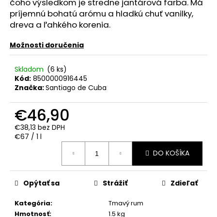
č
čoho výsledkom je stredne jantárová farba. Má
a
príjemnú bohatú arómu a hladkú chuť vanilky,
m
dreva a ľahkého korenia.
e
Možnosti doručenia
APPLE
Skladom
(6 ks)
BRANDY
QARVANI
Kód:
8500000916445
0.70L
Značka:
Santiago de Cuba
40%
€6,60
€46,90
€38,13 bez DPH
Jednotková
€67 / 1 l
cena:
DO KOŠÍKA
Opýtať sa
Strážiť
Zdieľať
Kategória
:
Tmavý rum
Hmotnosť
:
1.5 kg