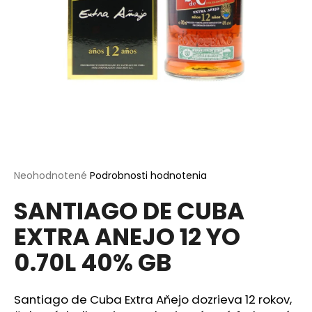
á
j
s
ť
?
HĽADAŤ
Priemerné
Neohodnotené
Podrobnosti hodnotenia
hodnotenie
SANTIAGO DE CUBA
produktu
je
O
EXTRA ANEJO 12 YO
0,0
d
z
p
0.70L 40% GB
5
o
hviezdičiek.
r
ú
Santiago de Cuba Extra Aňejo dozrieva 12 rokov,