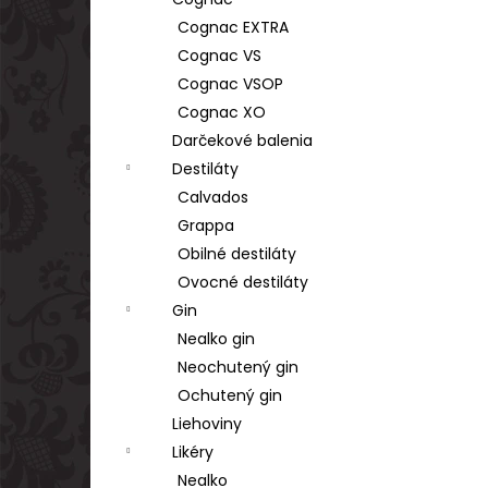
TSARSKAYA CHARKA VODKA GOLD 1L
40%
Cognac EXTRA
€17,90
Cognac VS
Cognac VSOP
Cognac XO
Darčekové balenia
Destiláty
Calvados
Grappa
Obilné destiláty
Ovocné destiláty
Gin
Nealko gin
Neochutený gin
Ochutený gin
Liehoviny
Likéry
Nealko