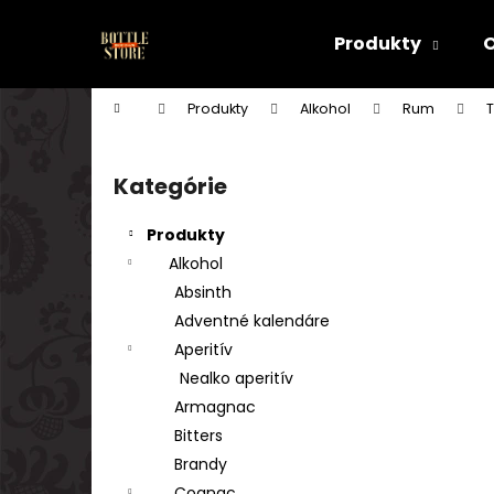
K
Prejsť
na
o
Produkty
obsah
Späť
Späť
š
do
do
í
Domov
Produkty
Alkohol
Rum
k
obchodu
obchodu
B
o
Kategórie
Preskočiť
č
kategórie
n
Produkty
ý
Alkohol
p
Absinth
a
Adventné kalendáre
n
Aperitív
e
Nealko aperitív
l
Armagnac
Bitters
Brandy
Cognac