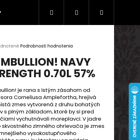
Hľadať
Prihlásenie
Nákupný
y
Doprava a platby
košík
erné
dnotené
Podrobnosti hodnotenia
tenie
MBULLION! NAVY
ktu
RENGTH 0.70L 57%
ičiek.
llion! je rana s istým zásahom od
sora Corneliusa Amplefortha, hrejivá
nistá zmes vytvorená z druhu bohatých
 s plným základom, ktoré by si pred
čiami vychutnávali moreplavci. V jadre
Nasledujúce
o skvostného zimného ohrievača je zmes
emnejšieho vysokostupňového