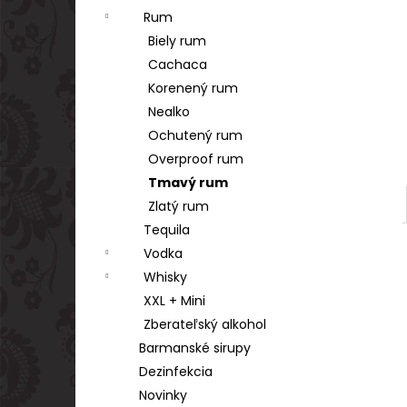
Rum
Biely rum
Cachaca
Korenený rum
Nealko
Ochutený rum
Overproof rum
Tmavý rum
Zlatý rum
Tequila
Vodka
Whisky
XXL + Mini
Zberateľský alkohol
Barmanské sirupy
Dezinfekcia
Novinky