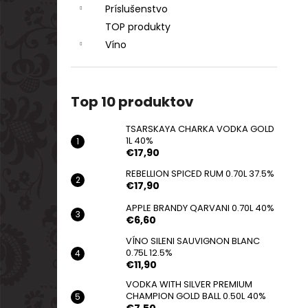
Príslušenstvo
TOP produkty
Víno
Top 10 produktov
TSARSKAYA CHARKA VODKA GOLD
1L 40%
€17,90
REBELLION SPICED RUM 0.70L 37.5%
€17,90
APPLE BRANDY QARVANI 0.70L 40%
€6,60
VÍNO SILENI SAUVIGNON BLANC
0.75L 12.5%
€11,90
VODKA WITH SILVER PREMIUM
CHAMPION GOLD BALL 0.50L 40%