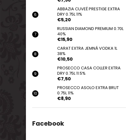
€7,50
ABBAZIA CUVEÉ PRESTIGE EXTRA
DRY 0.75L 11%
€5,20
RUSSIAN DIAMOND PREMIUM 0.70L
40%
€15,90
CARAT EXTRA JEMNÁ VODKA 1L
38%
€10,50
PROSECCO CASA COLLER EXTRA
DRY 0.75L 11.5%
€7,50
PROSECCO ASOLO EXTRA BRUT
0.75L 11%
€8,90
Facebook