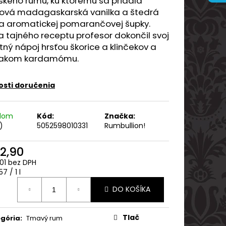
ského rumu, ku ktorému sa pridala
ARVANI 0.70L 40%
ová madagaskarská vanilka a štedrá
a aromatickej pomarančovej šupky.
 tajného receptu profesor dokončil svoj
ný nápoj hrsťou škorice a klinčekov a
akom kardamómu.
sti doručenia
adom
Kód:
Značka:
)
5052598010331
Rumbullion!
2,90
01 bez DPH
otková
7 / 1 l
:
DO KOŠÍKA
Tlač
gória
:
Tmavý rum