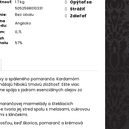
tnosť
:
1.7 kg
Opýtať sa
5052598010331
Strážiť
nie
:
Bez obalu
Zdieľať
ina
Anglicko
odu
:
em
:
0,7L
ah
holu
57%
nilky a spáleného pomaranča. Kardamóm
nášajú hlbokú tmavú zložitosť. Ešte viac
sne spája s jadrom esenciálnych olejov zo
omarančovej marmelády a štekliacich
 tvoria jej stred spolu s melasami, cukrovou
i s klinčekmi.
stvosťou, keď škorica, pomaranč a krémová