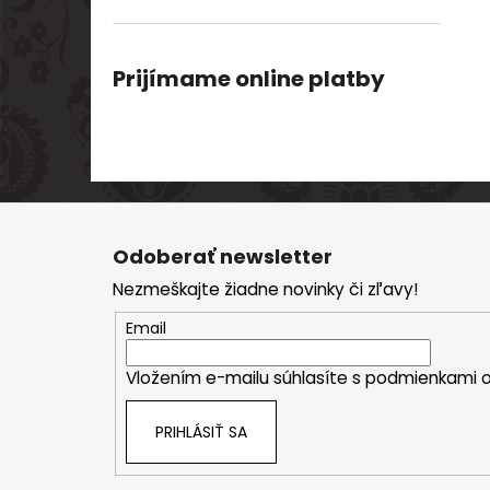
Prijímame online platby
Z
á
Odoberať newsletter
p
Nezmeškajte žiadne novinky či zľavy!
ä
t
Email
i
Vložením e-mailu súhlasíte s
podmienkami o
e
PRIHLÁSIŤ SA