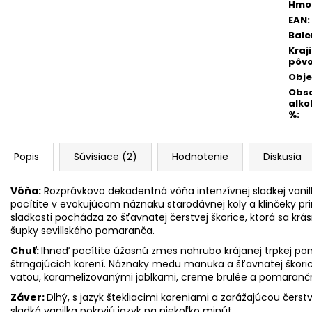
Hmo
EAN
:
Bale
Kraj
pôv
Obj
Obs
alko
%
:
Popis
Súvisiace (2)
Hodnotenie
Diskusia
Vôňa:
Rozprávkovo dekadentná vôňa intenzívnej sladkej va
pocítite v evokujúcom náznaku starodávnej koly a klinčeky pri
sladkosti pochádza zo šťavnatej čerstvej škorice, ktorá sa krá
šupky sevillského pomaranča.
Chuť:
Ihneď pocítite úžasnú zmes nahrubo krájanej trpkej p
štrngajúcich korení. Náznaky medu manuka a šťavnatej škorice
vatou, karamelizovanými jablkami, creme brulée a pomarančm
Záver:
Dlhý, s jazyk štekliacimi koreniami a zarážajúcou čer
sladká vanilka pokryjú jazyk na niekoľko minút.