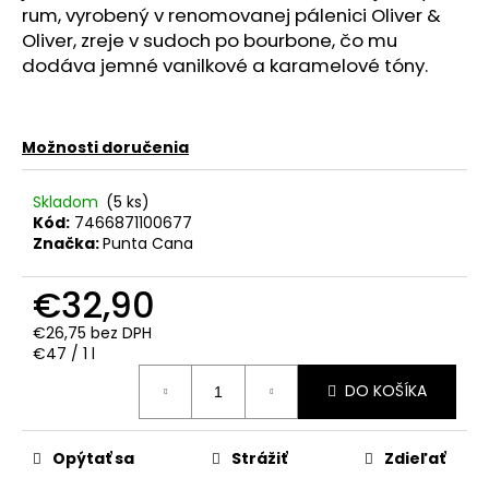
č
rum, vyrobený v renomovanej pálenici Oliver &
a
Oliver, zreje v sudoch po bourbone, čo mu
m
dodáva jemné vanilkové a karamelové tóny.
e
TSARSKAYA
Možnosti doručenia
CHARKA
VODKA
GOLD
Skladom
(5 ks)
1L
Kód:
7466871100677
40%
Značka:
Punta Cana
€17,90
€32,90
€26,75 bez DPH
Jednotková
€47 / 1 l
cena:
DO KOŠÍKA
Opýtať sa
Strážiť
Zdieľať