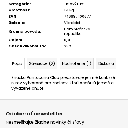
Kategória
:
Tmavý rum
Hmotnosť
:
1.4 kg
EAN
:
7466871100677
Balenie
:
V krabici
Dominikánska
Krajina pôvodu
:
republika
Objem
:
0,7L
Obsah alkoholu %
:
38%
Popis
Súvisiace (2)
Hodnotenie (1)
Diskusia
Značka Puntacana Club predstavuje jemné karibské
rumy vytvorené pre znalcov, ktorí oceňujú jemné a
vyvážené chute.
Z
á
Odoberať newsletter
p
Nezmeškajte žiadne novinky či zľavy!
ä