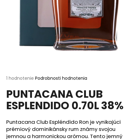
á
j
s
ť
?
HĽADAŤ
Priemerné
1 hodnotenie
Podrobnosti hodnotenia
hodnotenie
PUNTACANA CLUB
produktu
je
O
ESPLENDIDO 0.70L 38%
5,0
d
z
p
5
o
hviezdičiek.
Puntacana Club Espléndido Ron je vynikajúci
r
prémiový dominikánsky rum známy svojou
ú
jemnou a harmonickou arómou. Tento jemný