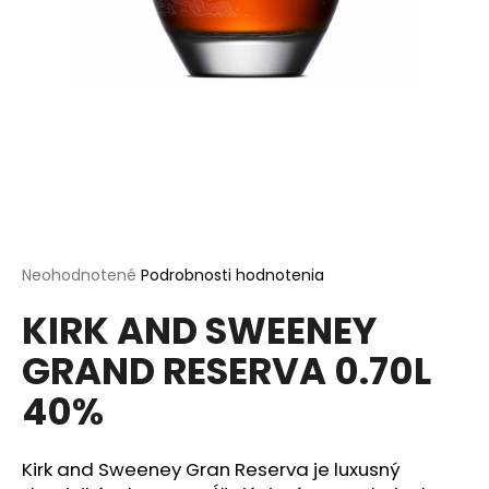
á
j
s
ť
?
HĽADAŤ
Priemerné
Neohodnotené
Podrobnosti hodnotenia
hodnotenie
KIRK AND SWEENEY
produktu
je
O
GRAND RESERVA 0.70L
0,0
d
z
p
40%
5
o
hviezdičiek.
r
ú
Kirk and Sweeney Gran Reserva
je luxusný