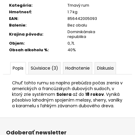
Kategória
:
Tmavý rum
Hmotnosť
:
1.7 kg
EAN
:
856442005093
Balenie
:
Bez obalu
Dominikánska
Krajina pôvodu
:
republika
Objem
:
0,7L
Obsah alkoholu %
:
40%
Popis
Súvisiace (3)
Hodnotenie
Diskusia
Chuť tohto rumu sa naplno prebúdza počas zrenia v
amerických a francúzskych dubových sudoch, v
ktorý zrie systémom
Solera
až do
18 rokov
. Vyniká
pôsobivo lahodným spojením melasy, sherry, vanilky
a karamelu s ľahkým závanom dubového dreva.
Z
á
Odoberať newsletter