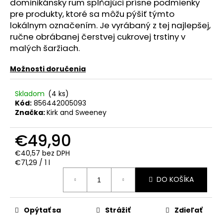
č
dominikánsky rum spĺňajúci prísne podmienky
a
pre produkty, ktoré sa môžu pýšiť týmto
m
lokálnym označením. Je vyrábaný z tej najlepšej,
e
ručne obrábanej čerstvej cukrovej trstiny v
malých šaržiach.
REBELLION
Možnosti doručenia
SPICED
RUM
0.70L
Skladom
(4 ks)
37.5%
Kód:
856442005093
€17,90
Značka:
Kirk and Sweeney
€49,90
€40,57 bez DPH
Jednotková
€71,29 / 1 l
cena:
DO KOŠÍKA
Opýtať sa
Strážiť
Zdieľať