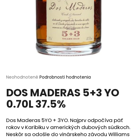
á
j
s
ť
?
HĽADAŤ
Priemerné
Neohodnotené
Podrobnosti hodnotenia
hodnotenie
DOS MADERAS 5+3 YO
produktu
je
O
0.70L 37.5%
0,0
d
z
p
5
o
hviezdičiek.
Dos Maderas 5YO + 3YO. Najprv odpočíva päť
r
rokov v Karibiku v amerických dubových súdkoch.
ú
Neskôr sa odošle do vinárskeho závodu Williams