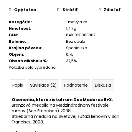
cena:
Opýtať sa
Strážiť
Zdieľať
Kategória
:
Tmavý rum
Hmotnosť
:
1.4 kg
EAN
:
8410028000807
Balenie
:
Bez obalu
Krajina pôvodu
:
Španielsko
Objem
:
0,7L
Obsah alkoholu %
:
37,5%
Položka bola vypredaná…
Popis
Súvisiace (2)
Hodnotenie
Diskusia
Ocenenia, ktoré získal rum Dos Maderas 5+3:
Bronzová medaila na Medzinárodnom festivale
rumov (San Francisco) 2008.
Strieborná medaila na Svetovej súťaži liehovín v San
Franciscu 2008.