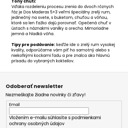
Tóny chuti:
Vďaka rozdeleniu procesu zrenia do dvoch rôznych
fáz je Dos Maderas 5+3 veľmi špeciálny zrelý rum,
jedinečný na svete, s buketom, chuťou a vôňou,
ktoré sa len ťažko dajú porovnať. Opečená chuť v
ústach s náznakmi vanilky a orecha. Mimoriadne
jemná a hladká vôňa.
Tipy pre podávanie:
keďže ide o zrelý rum vysokej
kvality, odporúčame vám piť ho samotný alebo s
niekoľkými kockami ľadu a pre znalca ako hlavnú
prísadu do vybraných kokteilov.
Z
á
Odoberať newsletter
p
Nezmeškajte žiadne novinky či zľavy!
ä
t
Email
i
Vložením e-mailu súhlasíte s
podmienkami
e
ochrany osobných údajov