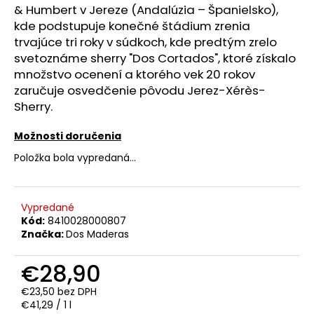
č
& Humbert v Jereze (Andalúzia – Španielsko),
a
kde podstupuje konečné štádium zrenia
m
trvajúce tri roky v súdkoch, kde predtým zrelo
e
svetoznáme sherry "Dos Cortados", ktoré získalo
množstvo ocenení a ktorého vek 20 rokov
TSARSKAYA
zaručuje osvedčenie pôvodu Jerez-Xérès-
CHARKA
Sherry.
VODKA
GOLD
Možnosti doručenia
1L
40%
Položka bola vypredaná…
€17,90
Vypredané
Kód:
8410028000807
Značka:
Dos Maderas
€28,90
€23,50 bez DPH
Jednotková
€41,29 / 1 l