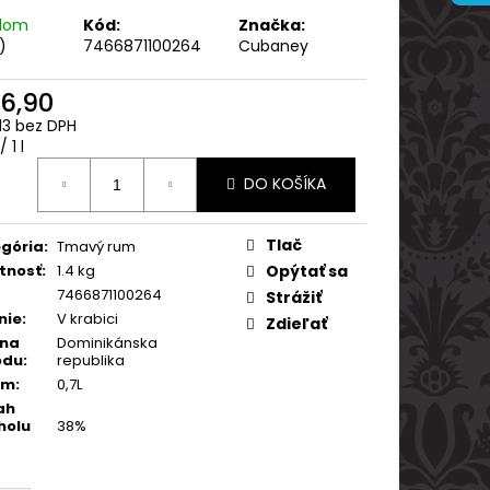
ARVANI 0.70L 40%
adom
Kód:
Značka:
)
7466871100264
Cubaney
6,90
13 bez DPH
otková
 1 l
:
DO KOŠÍKA
Tlač
gória
:
Tmavý rum
tnosť
:
1.4 kg
Opýtať sa
7466871100264
Strážiť
nie
:
V krabici
Zdieľať
ina
Dominikánska
odu
:
republika
em
:
0,7L
ah
holu
38%