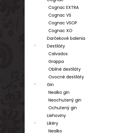
TSARSKAYA CHARKA VODKA GOLD 1L
40%
Cognac EXTRA
€17,90
Cognac VS
Cognac VSOP
Cognac XO
Darčekové balenia
Destiláty
Calvados
Grappa
Obilné destiláty
Ovocné destiláty
Gin
Nealko gin
Neochutený gin
Ochutený gin
Liehoviny
Likéry
Nealko