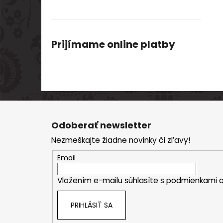
Prijímame online platby
Z
á
Odoberať newsletter
p
Nezmeškajte žiadne novinky či zľavy!
ä
t
Email
i
Vložením e-mailu súhlasíte s
podmienkami o
e
PRIHLÁSIŤ SA