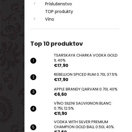
Príslušenstvo
TOP produkty
Víno
Top 10 produktov
TSARSKAYA CHARKA VODKA GOLD
1L 40%
€17,90
REBELLION SPICED RUM 0.70L 37.5%
€17,90
APPLE BRANDY QARVANI 0.70L 40%
€6,60
VÍNO SILENI SAUVIGNON BLANC
0.75L 12.5%
€11,90
VODKA WITH SILVER PREMIUM
CHAMPION GOLD BALL 0.50L 40%