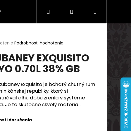
Hľadať
Prihlásenie
Nákupný
y
Doprava a platby
košík
erné
notenie
Podrobnosti hodnotenia
tenie
BANEY EXQUISITO
ktu
 YO 0.70L 38% GB
ičiek.
Cubaney Exquisito je bohatý chutný rum
inikánskej republiky, ktorý si
utnával dlhú dobu zrenia v systéme
a. Je to skutočne skvelý materiál.
Nasledujúce
sti doručenia