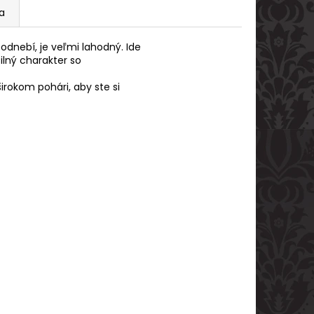
ia
podnebí
,
je
veľmi
lahodný
.
Ide
silný charakter
so
širokom
pohári
,
aby ste
si