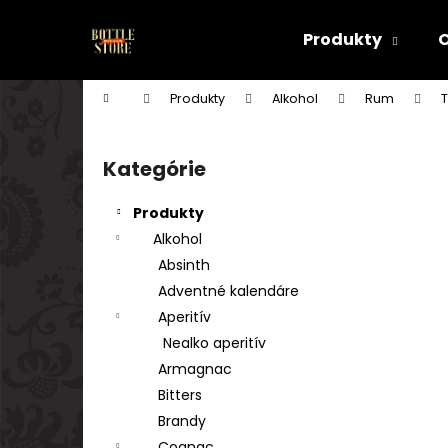
K
Prejsť
na
o
Produkty
obsah
Späť
Späť
š
do
do
í
Domov
Produkty
Alkohol
Rum
k
obchodu
obchodu
B
o
Kategórie
Preskočiť
č
kategórie
n
Produkty
ý
Alkohol
p
Absinth
a
Adventné kalendáre
n
Aperitív
e
Nealko aperitív
l
Armagnac
Bitters
Brandy
Cognac