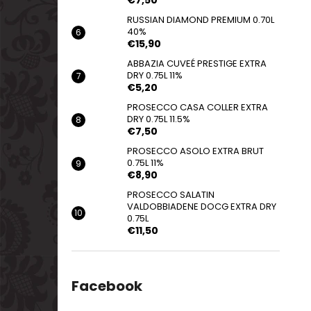
€7,50
RUSSIAN DIAMOND PREMIUM 0.70L
40%
€15,90
ABBAZIA CUVEÉ PRESTIGE EXTRA
DRY 0.75L 11%
€5,20
PROSECCO CASA COLLER EXTRA
DRY 0.75L 11.5%
€7,50
PROSECCO ASOLO EXTRA BRUT
0.75L 11%
€8,90
PROSECCO SALATIN
VALDOBBIADENE DOCG EXTRA DRY
0.75L
€11,50
Facebook