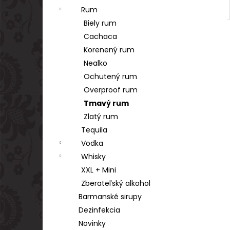
Rum
Biely rum
Cachaca
Korenený rum
Nealko
Ochutený rum
Overproof rum
Tmavý rum
Zlatý rum
Tequila
Vodka
Whisky
XXL + Mini
Zberateľský alkohol
Barmanské sirupy
Dezinfekcia
Novinky