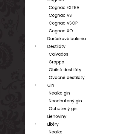
TSARSKAYA CHARKA VODKA GOLD 1L
40%
Cognac EXTRA
€17,90
Cognac VS
Cognac VSOP
Cognac XO
Darčekové balenia
Destiláty
Calvados
Grappa
Obilné destiláty
Ovocné destiláty
Gin
Nealko gin
Neochutený gin
Ochutený gin
Liehoviny
Likéry
Nealko