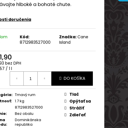
ARVANI 0.70L 40%
ávajte hlboké a bohaté chute.
sti doručenia
adom
Kód:
Značka:
Cane
)
8712983527000
Island
1,90
93 bez DPH
otková
7 / 1 l
:
DO KOŠÍKA
Tlač
gória
:
Tmavý rum
tnosť
:
1.7 kg
Opýtať sa
8712983527000
Strážiť
nie
:
Bez obalu
Zdieľať
ina
Dominikánska
odu
:
republika