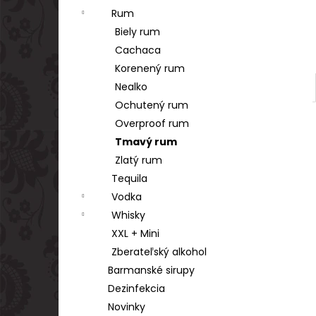
Rum
Biely rum
Cachaca
Korenený rum
Nealko
Ochutený rum
Overproof rum
Tmavý rum
Zlatý rum
Tequila
Vodka
Whisky
XXL + Mini
Zberateľský alkohol
Barmanské sirupy
Dezinfekcia
Novinky