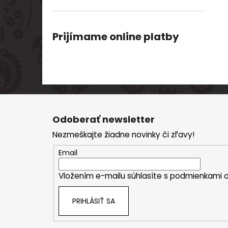
Prijímame online platby
Z
á
Odoberať newsletter
p
Nezmeškajte žiadne novinky či zľavy!
ä
t
Email
i
Vložením e-mailu súhlasíte s
podmienkami o
e
PRIHLÁSIŤ SA