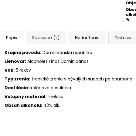
Obj
Obs
alko
%
:
Popis
Súvisiace (2)
Hodnotenie
Diskusia
Krajina pôvodu:
Dominikánska republika
Liehovar:
Alcoholes Finos Dominicanos
Vek:
5 rokov
Typ zrenia:
tropické zrenie v bývalých sudoch po bourbone
Destilácia:
kolónová destilácia
Vstupný materiál:
melasa
Obsah alkoholu:
43% alk.