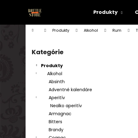
K
Prejsť
na
o
Produkty
obsah
Späť
Späť
š
do
do
í
Domov
Produkty
Alkohol
Rum
k
obchodu
obchodu
B
o
Kategórie
Preskočiť
č
kategórie
n
Produkty
ý
Alkohol
p
Absinth
a
Adventné kalendáre
n
Aperitív
e
Nealko aperitív
l
Armagnac
Bitters
Brandy
Cognac