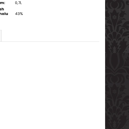
em
:
0,7L
ah
holu
43%