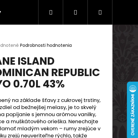
Hľadať
Prihlásenie
Nákupný
y
Doprava a platby
košík
erné
dnotené
Podrobnosti hodnotenia
tenie
NE ISLAND
ktu
MINICAN REPUBLIC
YO 0.70L 43%
ičiek.
ený na základe šťavy z cukrovej trstiny,
zdiel od bežnejšej melasy, je to skvelý
a popíjanie s jemnou arómou vanilky,
Nasledujúce
ice a muškátového orieška. Nenechajte
klamať mladým vekom – rumy zrejúce v
iku zrejú neuveriteľne rýchlo, takže