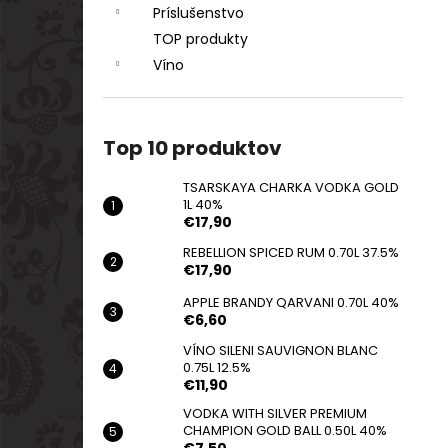
Príslušenstvo
TOP produkty
Víno
Top 10 produktov
TSARSKAYA CHARKA VODKA GOLD
1L 40%
€17,90
REBELLION SPICED RUM 0.70L 37.5%
€17,90
APPLE BRANDY QARVANI 0.70L 40%
€6,60
VÍNO SILENI SAUVIGNON BLANC
0.75L 12.5%
€11,90
VODKA WITH SILVER PREMIUM
CHAMPION GOLD BALL 0.50L 40%