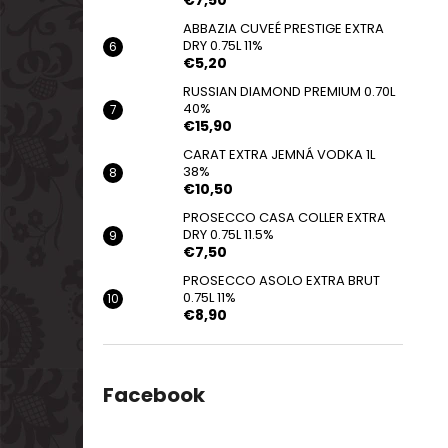
€7,50
ABBAZIA CUVEÉ PRESTIGE EXTRA
DRY 0.75L 11%
€5,20
RUSSIAN DIAMOND PREMIUM 0.70L
40%
€15,90
CARAT EXTRA JEMNÁ VODKA 1L
38%
€10,50
PROSECCO CASA COLLER EXTRA
DRY 0.75L 11.5%
€7,50
PROSECCO ASOLO EXTRA BRUT
0.75L 11%
€8,90
Facebook