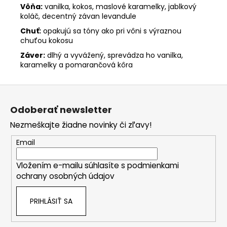
Vôňa:
vanilka, kokos, maslové karamelky, jablkový
koláč, decentný závan levandule
Chuť:
opakujú sa tóny ako pri vôni s výraznou
chuťou kokosu
Záver:
dlhý a vyvážený, sprevádza ho vanilka,
karamelky a pomarančová kôra
Z
á
Odoberať newsletter
p
Nezmeškajte žiadne novinky či zľavy!
ä
t
Email
i
Vložením e-mailu súhlasíte s
podmienkami
e
ochrany osobných údajov
PRIHLÁSIŤ SA