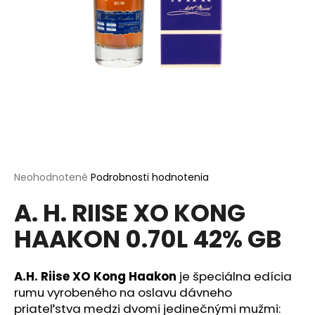
á
j
s
ť
?
HĽADAŤ
Priemerné
Neohodnotené
Podrobnosti hodnotenia
hodnotenie
A. H. RIISE XO KONG
produktu
je
O
HAAKON 0.70L 42% GB
0,0
d
z
p
5
o
hviezdičiek.
A.H. Riise XO Kong Haakon
je špeciálna edícia
r
rumu vyrobeného na oslavu dávneho
ú
priateľstva medzi dvomi jedinečnými mužmi: