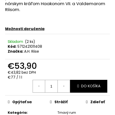
č
nórskym kráľom Haakonom VII. a Valdemarom
a
Riisom.
m
e
Možnosti doručenia
REBELLION
SPICED
RUM
Skladom
(2 ks)
0.70L
Kód:
5712421011408
37.5%
Značka:
A.H. Riise
€17,90
€53,90
€43,82 bez DPH
Jednotková
€77 / 1 l
cena:
DO KOŠÍKA
Opýtať sa
Strážiť
Zdieľať
Kategória
:
Tmavý rum