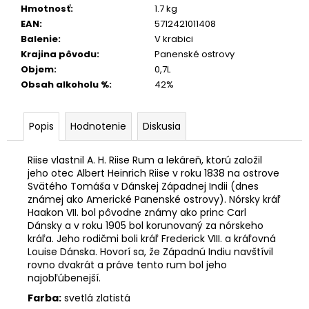
Hmotnosť
:
1.7 kg
EAN
:
5712421011408
Balenie
:
V krabici
Krajina pôvodu
:
Panenské ostrovy
Objem
:
0,7L
Obsah alkoholu %
:
42%
Popis
Hodnotenie
Diskusia
Riise vlastnil A. H. Riise Rum a lekáreň, ktorú založil
jeho otec Albert Heinrich Riise v roku 1838 na ostrove
Svätého Tomáša v Dánskej Západnej Indii (dnes
známej ako Americké Panenské ostrovy). Nórsky kráľ
Haakon VII. bol pôvodne známy ako princ Carl
Dánsky a v roku 1905 bol korunovaný za nórskeho
kráľa. Jeho rodičmi boli kráľ Frederick VIII. a kráľovná
Louise Dánska. Hovorí sa, že Západnú Indiu navštívil
rovno dvakrát a práve tento rum bol jeho
najobľúbenejší.
Farba:
svetlá zlatistá