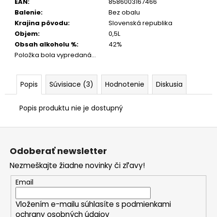
EAN
:
8586003167466
Balenie
:
Bez obalu
Krajina pôvodu
:
Slovenská republika
Objem
:
0,5L
Obsah alkoholu %
:
42%
Položka bola vypredaná…
Popis
Súvisiace (3)
Hodnotenie
Diskusia
Popis produktu nie je dostupný
Z
á
Odoberať newsletter
p
Nezmeškajte žiadne novinky či zľavy!
ä
t
Email
i
Vložením e-mailu súhlasíte s
podmienkami
e
ochrany osobných údajov