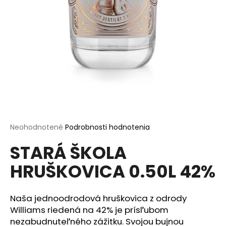
á
j
s
ť
?
HĽADAŤ
Priemerné
Neohodnotené
Podrobnosti hodnotenia
hodnotenie
STARÁ ŠKOLA
produktu
je
O
HRUŠKOVICA 0.50L 42%
0,0
d
z
p
5
o
hviezdičiek.
Naša jednoodrodová hruškovica z odrody
r
Williams riedená na 42% je prísľubom
ú
nezabudnuteľného zážitku. Svojou bujnou