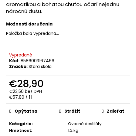
č
aromatikou a bohatou chuťou očarí nejednu
a
náročnú dušu.
m
e
Možnosti doručenia
Položka bola vypredaná…
VÍNO
SILENI
SAUVIGNON
BLANC
Vypredané
0.75L
Kód:
8586003167466
12.5%
Značka:
Stará škola
€11,90
€28,90
€23,50 bez DPH
Jednotková
€57,80 / 1 l
cena:
Opýtať sa
Strážiť
Zdieľať
Kategória
:
Ovocné destiláty
Hmotnosť
:
1.2 kg