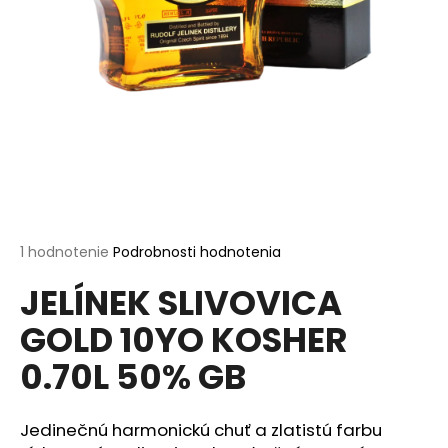
á
j
s
ť
?
HĽADAŤ
Priemerné
1 hodnotenie
Podrobnosti hodnotenia
hodnotenie
JELÍNEK SLIVOVICA
produktu
je
O
GOLD 10YO KOSHER
5,0
d
z
p
0.70L 50% GB
5
o
hviezdičiek.
r
ú
Jedinečnú harmonickú chuť a zlatistú farbu