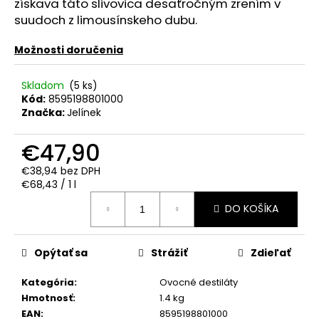
č
získava táto slivovica desaťročným zrením v
a
suudoch z limousínskeho dubu.
m
e
Možnosti doručenia
Skladom
(5 ks)
RUSSIAN
Kód:
8595198801000
DIAMOND
Značka:
Jelínek
PREMIUM
0.70L
40%
€47,90
€15,90
€38,94 bez DPH
Jednotková
€68,43 / 1 l
cena:
DO KOŠÍKA
Opýtať sa
Strážiť
Zdieľať
Kategória
:
Ovocné destiláty
Hmotnosť
:
1.4 kg
EAN
:
8595198801000