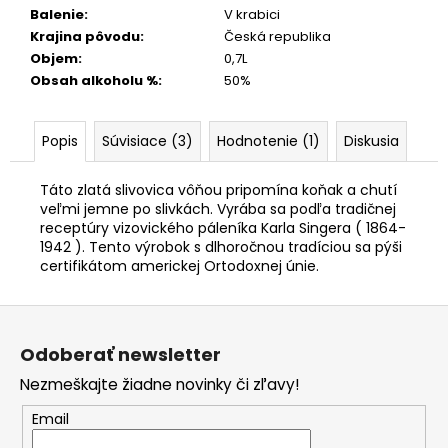
Balenie
:
V krabici
Krajina pôvodu
:
Česká republika
Objem
:
0,7L
Obsah alkoholu %
:
50%
Popis
Súvisiace (3)
Hodnotenie (1)
Diskusia
Táto zlatá slivovica vôňou pripomína koňak a chutí
veľmi jemne po slivkách. Vyrába sa podľa tradičnej
receptúry vizovického páleníka Karla Singera ( 1864-
1942 ). Tento výrobok s dlhoročnou tradíciou sa pýši
certifikátom americkej Ortodoxnej únie.
Z
á
Odoberať newsletter
p
Nezmeškajte žiadne novinky či zľavy!
ä
t
Email
i