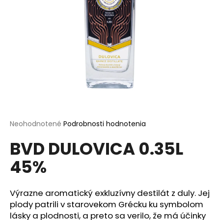
á
j
s
ť
?
HĽADAŤ
Priemerné
Neohodnotené
Podrobnosti hodnotenia
hodnotenie
BVD DULOVICA 0.35L
produktu
je
O
45%
0,0
d
z
p
5
o
hviezdičiek.
Výrazne aromatický exkluzívny destilát z duly. Jej
r
plody patrili v starovekom Grécku ku symbolom
ú
lásky a plodnosti, a preto sa verilo, že má účinky