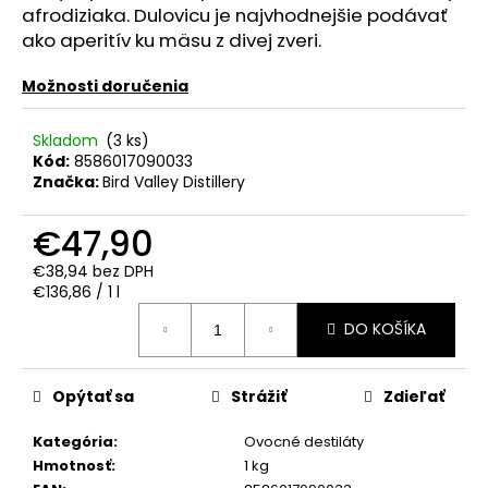
č
afrodiziaka. Dulovicu je najvhodnejšie podávať
a
ako aperitív ku mäsu z divej zveri.
m
e
Možnosti doručenia
VÍNO
Skladom
(3 ks)
SILENI
Kód:
8586017090033
SAUVIGNON
Značka:
Bird Valley Distillery
BLANC
0.75L
€47,90
12.5%
€11,90
€38,94 bez DPH
Jednotková
€136,86 / 1 l
cena:
DO KOŠÍKA
Opýtať sa
Strážiť
Zdieľať
Kategória
:
Ovocné destiláty
Hmotnosť
:
1 kg