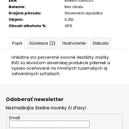
EAN
:
8586017090033
Balenie
:
Bez obalu
Krajina pôvodu
:
Slovenská republika
Objem
:
0,35L
Obsah alkoholu %
:
45%
Popis
Súvisiace (2)
Hodnotenie
Diskusia
Unikátne sto percentné ovocné destiláty značky
BVD sú skvostom slovenskej produkcie páleniek a
vysoko oceňované na mnohých tuzemských aj
zahraničných súťažiach.
Z
á
Odoberať newsletter
p
Nezmeškajte žiadne novinky či zľavy!
ä
t
Email
i