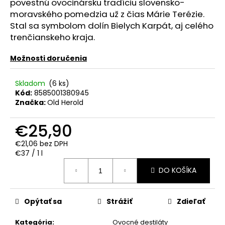
č
povestnú ovocinársku tradíciu slovensko-
a
moravského pomedzia už z čias Márie Terézie.
m
Stal sa symbolom dolín Bielych Karpát, aj celého
e
trenčianskeho kraja.
Možnosti doručenia
PROSECCO
CASA
COLLER
Skladom
(6 ks)
EXTRA
Kód:
8585001380945
DRY
Značka:
Old Herold
0.75L
11.5%
€25,90
€7,50
€21,06 bez DPH
Jednotková
€37 / 1 l
cena:
DO KOŠÍKA
Opýtať sa
Strážiť
Zdieľať
Kategória
:
Ovocné destiláty