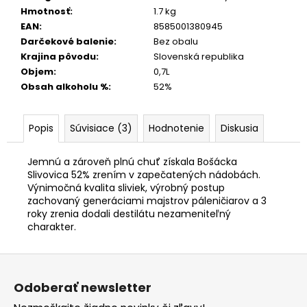
Hmotnosť
:
1.7 kg
EAN
:
8585001380945
Darčekové balenie
:
Bez obalu
Krajina pôvodu
:
Slovenská republika
Objem
:
0,7L
Obsah alkoholu %
:
52%
Popis
Súvisiace (3)
Hodnotenie
Diskusia
Jemnú a zároveň plnú chuť získala Bošácka
Slivovica 52% zrením v zapečatených nádobách.
Výnimočná kvalita sliviek, výrobný postup
zachovaný generáciami majstrov páleničiarov a 3
roky zrenia dodali destilátu nezameniteľný
charakter.
Z
á
Odoberať newsletter
p