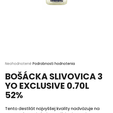
á
j
s
ť
?
HĽADAŤ
Priemerné
Neohodnotené
Podrobnosti hodnotenia
hodnotenie
BOŠÁCKA SLIVOVICA 3
produktu
je
O
YO EXCLUSIVE 0.70L
0,0
d
z
p
52%
5
o
hviezdičiek.
r
ú
Tento destilát najvyššej kvality nadväzuje na