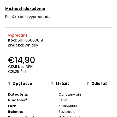
č
a
Možnosti doručenia
m
Položka bola vypredaná…
e
CARAT
Vypredané
EXTRA
Kód:
5011166060819
JEMNÁ
Značka:
Whitley
VODKA
1L
38%
€14,90
€10,50
€12,11 bez DPH
Jednotková
€21,29 / 1 l
cena:
Opýtať sa
Strážiť
Zdieľať
Kategória
:
Ochutený gin
Hmotnosť
:
1.4 kg
EAN
:
5011166060819
Balenie
:
Bez obalu