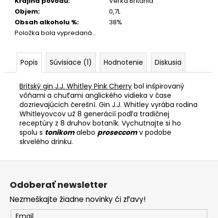
Krajina pôvodu
:
Veľká Británia
Objem
:
0,7L
Obsah alkoholu %
:
38%
Položka bola vypredaná…
Popis
Súvisiace (1)
Hodnotenie
Diskusia
Britský gin J.J. Whitley Pink Cherry
bol inšpirovaný
vôňami a chuťami anglického vidieka v čase
dozrievajúcich čerešní. Gin J.J. Whitley vyrába rodina
Whitleyovcov už 8 generácií podľa tradičnej
receptúry z 8 druhov botaník. Vychutnajte si ho
spolu s
tonikom
alebo
proseccom
v podobe
skvelého drinku.
Z
á
Odoberať newsletter
p
Nezmeškajte žiadne novinky či zľavy!
ä
t
Email