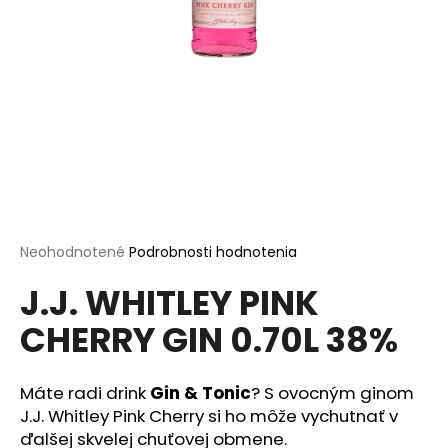
á
j
s
ť
?
HĽADAŤ
Priemerné
Neohodnotené
Podrobnosti hodnotenia
hodnotenie
J.J. WHITLEY PINK
produktu
je
O
CHERRY GIN 0.70L 38%
0,0
d
z
p
5
o
hviezdičiek.
Máte radi drink
Gin & Tonic
? S ovocným ginom
r
J.J. Whitley Pink Cherry si ho môže vychutnať v
ú
ďalšej skvelej chuťovej obmene.