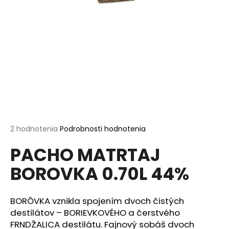
á
j
s
ť
?
HĽADAŤ
Priemerné
2 hodnotenia
Podrobnosti hodnotenia
hodnotenie
PACHO MATRTAJ
produktu
je
O
BOROVKA 0.70L 44%
5,0
d
z
p
5
o
hviezdičiek.
BORÔVKA vznikla spojením dvoch čistých
r
destilátov – BORIEVKOVÉHO a čerstvého
ú
FRNDŽALICA destilátu. Fajnový sobáš dvoch