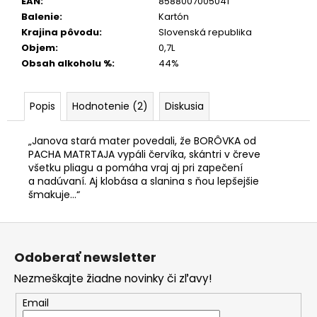
EAN
:
8588007005041
Balenie
:
Kartón
Krajina pôvodu
:
Slovenská republika
Objem
:
0,7L
Obsah alkoholu %
:
44%
Popis
Hodnotenie (2)
Diskusia
„Janova stará mater povedali, že BORÔVKA od
PACHA MATRTAJA vypáli červíka, skántri v čreve
všetku pliagu a pomáha vraj aj pri zapečení
a nadúvaní. Aj klobása a slanina s ňou lepšejšie
šmakuje…“
Z
á
Odoberať newsletter
p
Nezmeškajte žiadne novinky či zľavy!
ä
t
Email