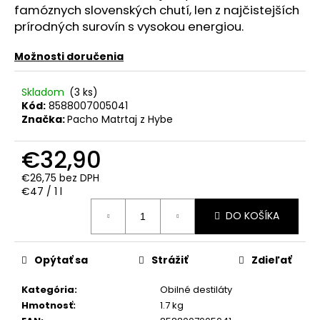
č
famóznych slovenských chutí, len z najčistejších
a
prírodných surovín s vysokou energiou.
m
e
Možnosti doručenia
APPLE
Skladom
(3 ks)
BRANDY
Kód:
8588007005041
QARVANI
Značka:
Pacho Matrtaj z Hybe
0.70L
40%
€32,90
€6,60
€26,75 bez DPH
Jednotková
€47 / 1 l
cena:
DO KOŠÍKA
Opýtať sa
Strážiť
Zdieľať
Kategória
:
Obilné destiláty
Hmotnosť
:
1.7 kg