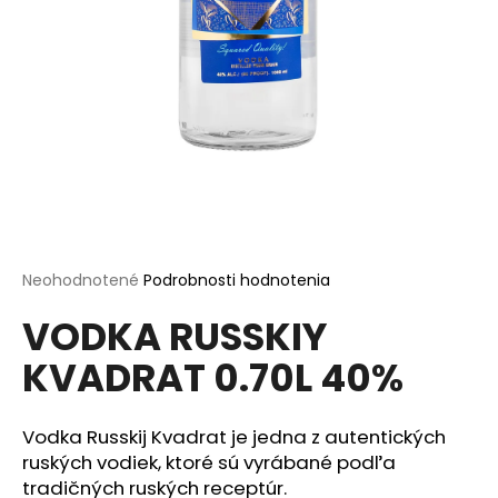
á
j
s
ť
?
HĽADAŤ
Priemerné
Neohodnotené
Podrobnosti hodnotenia
hodnotenie
VODKA RUSSKIY
produktu
je
O
KVADRAT 0.70L 40%
0,0
d
z
p
5
o
hviezdičiek.
Vodka Russkij Kvadrat je jedna z autentických
r
ruských vodiek, ktoré sú vyrábané podľa
ú
tradičných ruských receptúr.