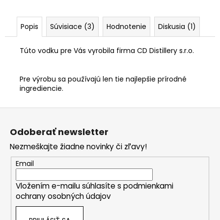
Popis
Súvisiace (3)
Hodnotenie
Diskusia (1)
Túto vodku pre Vás vyrobila firma CD Distillery s.r.o.
Pre výrobu sa používajú len tie najlepšie prírodné
ingrediencie.
Z
á
Odoberať newsletter
p
Nezmeškajte žiadne novinky či zľavy!
ä
t
Email
i
Vložením e-mailu súhlasíte s
podmienkami
e
ochrany osobných údajov