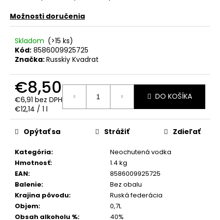
č
a
Možnosti doručenia
m
e
Skladom
(>15 ks)
Kód:
8586009925725
Značka:
Russkiy Kvadrat
REBELLION
SPICED
RUM
€8,50
0.70L
37.5%
DO KOŠÍKA
€6,91 bez DPH
Jednotková
€17,90
€12,14 / 1 l
cena:
Opýtať sa
Strážiť
Zdieľať
Kategória
:
Neochutená vodka
Hmotnosť
:
1.4 kg
EAN
:
8586009925725
Balenie
:
Bez obalu
Krajina pôvodu
:
Ruská federácia
Objem
:
0,7L
Obsah alkoholu %
:
40%