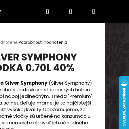
Hľadať
Prihlásenie
Nákupný
y
Doprava a platby
košík
erné
dnotené
Podrobnosti hodnotenia
tenie
LVER SYMPHONY
ktu
DKA 0.70L 40%
ičiek.
a Silver Symphony
(Silver Symphony)
rába s prídavkom strieborných hoblín.
bí nápoj jedinečným. Trieda "Premium"
 sa neudeľuje márne: je to najčistejší
kt vysokej kvality. Upozorňujeme, že
Nasledujúce
borné vločky sú určené na konzumáciu,
e sa nemusíte obávať ich náhodného