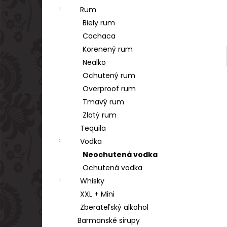
Rum
Biely rum
Cachaca
Korenený rum
Nealko
Ochutený rum
Overproof rum
Tmavý rum
Zlatý rum
Tequila
Vodka
Neochutená vodka
Ochutená vodka
Whisky
XXL + Mini
Zberateľský alkohol
Barmanské sirupy