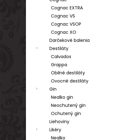
TSARSKAYA CHARKA VODKA GOLD 1L
40%
Cognac EXTRA
€17,90
Cognac VS
Cognac VSOP
Cognac XO
Darčekové balenia
Destiláty
Calvados
Grappa
Obilné destiláty
Ovocné destiláty
Gin
Nealko gin
Neochutený gin
Ochutený gin
Liehoviny
Likéry
Nealko