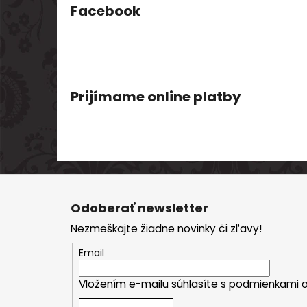
Facebook
Prijímame online platby
Z
á
Odoberať newsletter
p
Nezmeškajte žiadne novinky či zľavy!
ä
t
Email
i
Vložením e-mailu súhlasíte s
podmienkami o
e