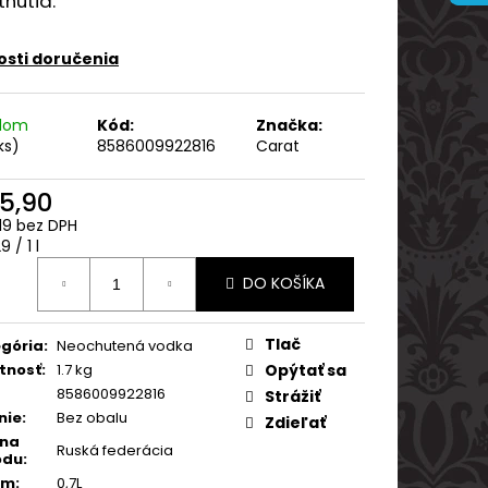
tnutia.
ARVANI 0.70L 40%
sti doručenia
adom
Kód:
Značka:
ks)
8586009922816
Carat
5,90
19 bez DPH
otková
9 / 1 l
:
DO KOŠÍKA
Tlač
gória
:
Neochutená vodka
tnosť
:
1.7 kg
Opýtať sa
8586009922816
Strážiť
nie
:
Bez obalu
Zdieľať
ina
Ruská federácia
odu
:
em
:
0,7L