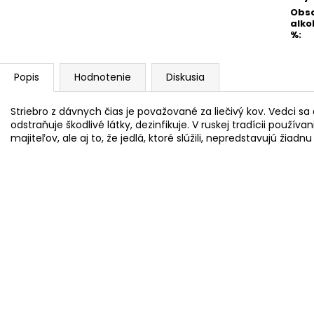
Obs
alko
%
:
Popis
Hodnotenie
Diskusia
Striebro z dávnych čias je považované za liečivý kov. Vedci sa
odstraňuje škodlivé látky, dezinfikuje. V ruskej tradícii používa
majiteľov, ale aj to, že jedlá, ktoré slúžili, nepredstavujú žiadn