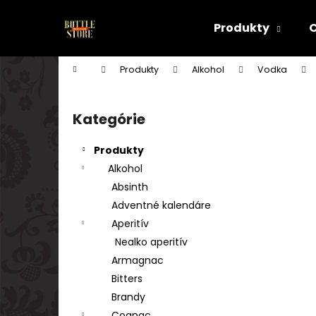
K
Prejsť
na
o
Produkty
obsah
Späť
Späť
š
do
do
í
Domov
Produkty
Alkohol
Vodka
k
obchodu
obchodu
B
o
Kategórie
Preskočiť
č
kategórie
n
Produkty
ý
Alkohol
p
Absinth
a
Adventné kalendáre
n
Aperitív
e
Nealko aperitív
l
Armagnac
Bitters
Brandy
Cognac