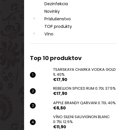
Dezinfekcia
Novinky
Príslušenstvo
TOP produkty
Víno
Top 10 produktov
TSARSKAYA CHARKA VODKA GOLD
1L 40%
€17,90
REBELLION SPICED RUM 0.70L 37.5%
€17,90
APPLE BRANDY QARVANI 0.70L 40%
€6,60
VÍNO SILENI SAUVIGNON BLANC
0.75L 12.5%
€11,90