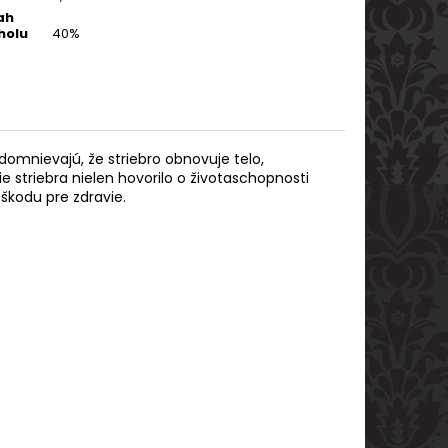
ah
holu
40%
 domnievajú, že striebro obnovuje telo,
nie striebra nielen hovorilo o životaschopnosti
u škodu pre zdravie.