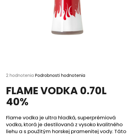
á
j
s
ť
?
HĽADAŤ
Priemerné
2 hodnotenia
Podrobnosti hodnotenia
hodnotenie
FLAME VODKA 0.70L
produktu
je
O
40%
5,0
d
z
p
5
o
hviezdičiek.
Flame vodka je ultra hladká, superprémiová
r
vodka, ktorá je destilovaná z vysoko kvalitného
ú
liehu a s použitým horskej pramenitej vody. Táto