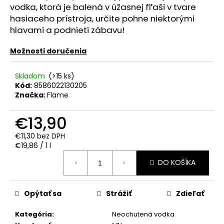
č
vodka, ktorá je balená v úžasnej fľaši v tvare
a
hasiaceho prístroja, určite pohne niektorými
m
hlavami a podnieti zábavu!
e
Možnosti doručenia
PROSECCO
ASOLO
Skladom
(>15 ks)
EXTRA
Kód:
8586022130205
BRUT
Značka:
Flame
0.75L
11%
€13,90
€8,90
€11,30 bez DPH
Jednotková
€19,86 / 1 l
cena:
DO KOŠÍKA
Opýtať sa
Strážiť
Zdieľať
Kategória
:
Neochutená vodka