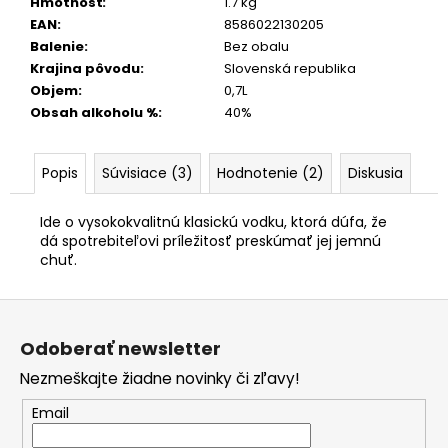
Hmotnosť
:
1.7 kg
EAN
:
8586022130205
Balenie
:
Bez obalu
Krajina pôvodu
:
Slovenská republika
Objem
:
0,7L
Obsah alkoholu %
:
40%
Popis
Súvisiace (3)
Hodnotenie (2)
Diskusia
Ide o vysokokvalitnú klasickú vodku, ktorá dúfa, že
dá spotrebiteľovi príležitosť preskúmať jej jemnú
chuť.
Z
á
Odoberať newsletter
p
Nezmeškajte žiadne novinky či zľavy!
ä
t
Email
i