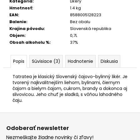
Kategória
:
Likéry
Hmotnosť
:
1.4 kg
EAN
:
8588005128223
Balenie
:
Bez obalu
Krajina pôvodu
:
Slovenská republika
Objem
:
0,7L
Obsah alkoholu %
:
37%
Popis
Súvisiace (3)
Hodnotenie
Diskusia
T
atratea je klasický Slovenský čajovo-bylinný likér. Je
tvorený najkvalitnejším liehom, bylinami, čiernym
čajom a bielym čajom, cukrom, brandy a dokonca aj
slivovicou. Jeho chuť je sladká, s vôňou lahodného
čaju.
Z
á
Odoberať newsletter
p
Nezmeškajte žiadne novinky či zľavy!