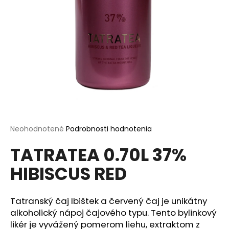
á
j
s
ť
?
HĽADAŤ
Priemerné
Neohodnotené
Podrobnosti hodnotenia
hodnotenie
TATRATEA 0.70L 37%
produktu
je
O
HIBISCUS RED
0,0
d
z
p
5
o
hviezdičiek.
Tatranský čaj Ibištek a červený čaj je unikátny
r
alkoholický nápoj čajového typu. Tento bylinkový
ú
likér je vyvážený pomerom liehu, extraktom z