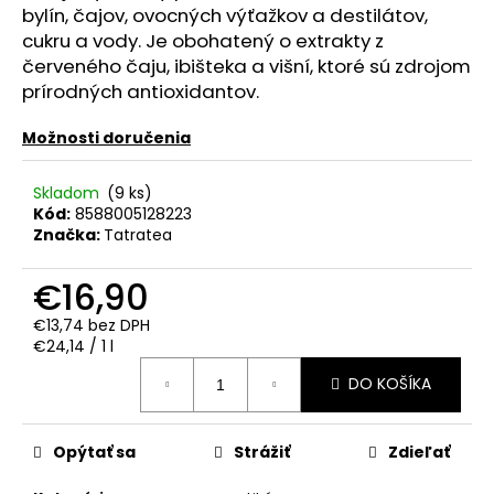
č
bylín, čajov, ovocných výťažkov a destilátov,
a
cukru a vody. Je obohatený o extrakty z
m
červeného čaju, ibišteka a višní, ktoré sú zdrojom
e
prírodných antioxidantov.
Možnosti doručenia
ABBAZIA
CUVEÉ
PRESTIGE
Skladom
(9 ks)
EXTRA
Kód:
8588005128223
DRY
0.75L
Značka:
Tatratea
11%
€5,20
€16,90
€13,74 bez DPH
Jednotková
€24,14 / 1 l
cena:
DO KOŠÍKA
Opýtať sa
Strážiť
Zdieľať