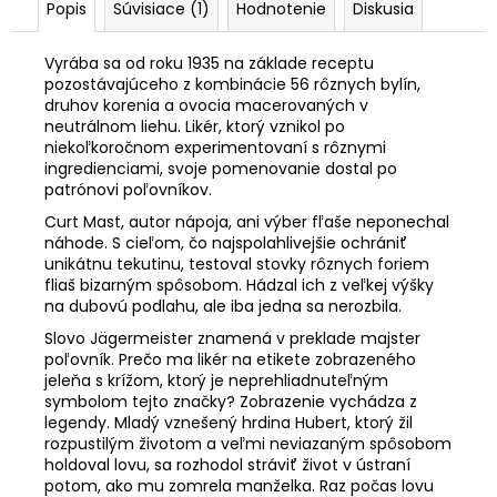
Popis
Súvisiace (1)
Hodnotenie
Diskusia
Vyrába sa od roku 1935 na základe receptu
pozostávajúceho z kombinácie 56 rôznych bylín,
druhov korenia a ovocia macerovaných v
neutrálnom liehu. Likér, ktorý vznikol po
niekoľkoročnom experimentovaní s rôznymi
ingredienciami, svoje pomenovanie dostal po
patrónovi poľovníkov.
Curt Mast, autor nápoja, ani výber fľaše neponechal
náhode. S cieľom, čo najspolahlivejšie ochrániť
unikátnu tekutinu, testoval stovky rôznych foriem
fliaš bizarným spôsobom. Hádzal ich z veľkej výšky
na dubovú podlahu, ale iba jedna sa nerozbila.
Slovo Jägermeister znamená v preklade majster
poľovník. Prečo ma likér na etikete zobrazeného
jeleňa s krížom, ktorý je neprehliadnuteľným
symbolom tejto značky? Zobrazenie vychádza z
legendy. Mladý vznešený hrdina Hubert, ktorý žil
rozpustilým životom a veľmi neviazaným spôsobom
holdoval lovu, sa rozhodol stráviť život v ústraní
potom, ako mu zomrela manželka. Raz počas lovu