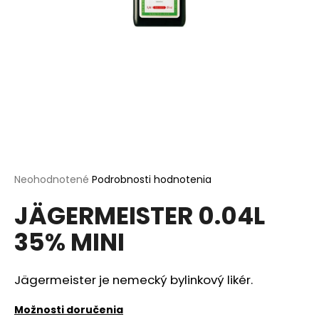
á
j
s
ť
?
HĽADAŤ
Priemerné
Neohodnotené
Podrobnosti hodnotenia
hodnotenie
JÄGERMEISTER 0.04L
produktu
je
O
35% MINI
0,0
d
z
p
5
o
hviezdičiek.
Jägermeister je nemecký bylinkový likér.
r
ú
Možnosti doručenia