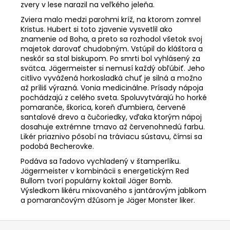
zvery v lese narazil na veľkého jeleňa.
Zviera malo medzi parohmi kríž, na ktorom zomrel
Kristus. Hubert si toto zjavenie vysvetlil ako
znamenie od Boha, a preto sa rozhodol všetok svoj
majetok darovať chudobným. Vstúpil do kláštora a
neskôr sa stal biskupom. Po smrti bol vyhlásený za
svätca. Jägermeister si nemusí každý obľúbiť. Jeho
citlivo vyvážená horkosladká chuť je silná a možno
až príliš výrazná. Vonia medicinálne. Prísady nápoja
pochádzajú z celého sveta. Spoluvytvárajú ho horké
pomaranče, škorica, koreň ďumbiera, červené
santalové drevo a čučoriedky, vďaka ktorým nápoj
dosahuje extrémne tmavo až červenohnedú farbu.
Likér priaznivo pôsobí na tráviacu sústavu, čímsi sa
podobá Becherovke.
Podáva sa ľadovo vychladený v štamperlíku.
Jägermeister v kombinácii s energetickým Red
Bullom tvorí populárny koktail Jäger Bomb.
Výsledkom likéru mixovaného s jantárovým jablkom
a pomarančovým džúsom je Jäger Monster liker.
Z