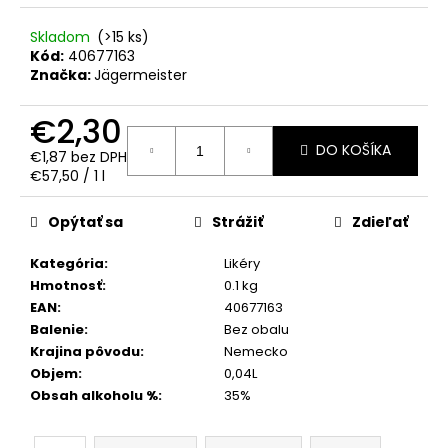
č
a
Skladom
(>15 ks)
m
Kód:
40677163
e
Značka:
Jägermeister
€2,30
VODKA
WITH
DO KOŠÍKA
€1,87 bez DPH
SILVER
Jednotková
€57,50 / 1 l
PREMIUM
cena:
CHAMPION
GOLD
Opýtať sa
Strážiť
Zdieľať
BALL
0.50L
40%
Kategória
:
Likéry
Hmotnosť
:
0.1 kg
€7,50
EAN
:
40677163
Balenie
:
Bez obalu
Krajina pôvodu
:
Nemecko
Objem
:
0,04L
Obsah alkoholu %
:
35%