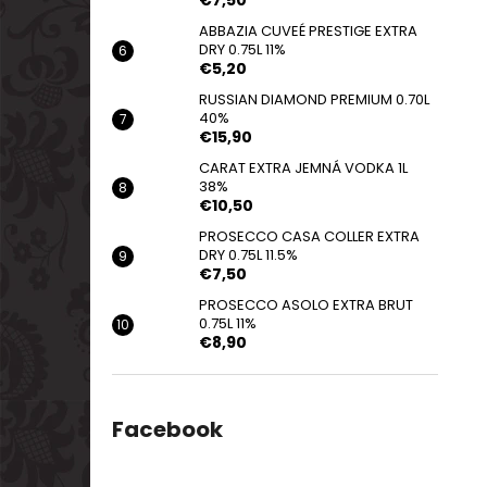
€7,50
ABBAZIA CUVEÉ PRESTIGE EXTRA
DRY 0.75L 11%
€5,20
RUSSIAN DIAMOND PREMIUM 0.70L
40%
€15,90
CARAT EXTRA JEMNÁ VODKA 1L
38%
€10,50
PROSECCO CASA COLLER EXTRA
DRY 0.75L 11.5%
€7,50
PROSECCO ASOLO EXTRA BRUT
0.75L 11%
€8,90
Facebook