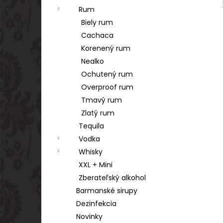
Rum
Biely rum
Cachaca
Korenený rum
Nealko
Ochutený rum
Overproof rum
Tmavý rum
Zlatý rum
Tequila
Vodka
Whisky
XXL + Mini
Zberateľský alkohol
Barmanské sirupy
Dezinfekcia
Novinky