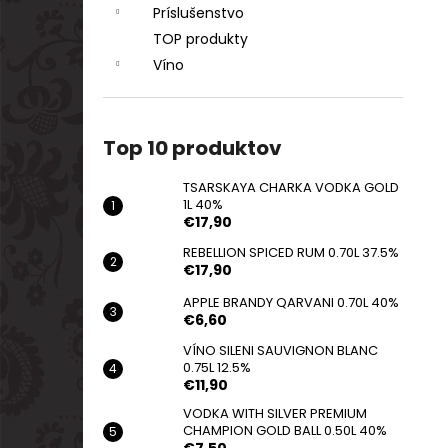
Príslušenstvo
TOP produkty
Víno
Top 10 produktov
TSARSKAYA CHARKA VODKA GOLD
1L 40%
€17,90
REBELLION SPICED RUM 0.70L 37.5%
€17,90
APPLE BRANDY QARVANI 0.70L 40%
€6,60
VÍNO SILENI SAUVIGNON BLANC
0.75L 12.5%
€11,90
VODKA WITH SILVER PREMIUM
CHAMPION GOLD BALL 0.50L 40%