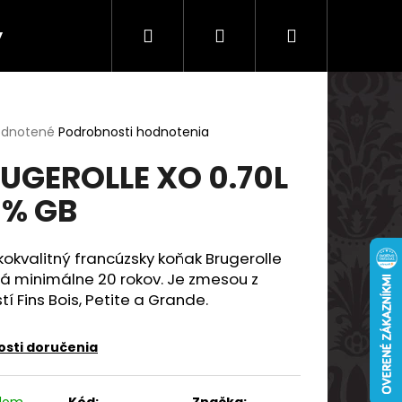
Hľadať
Prihlásenie
Nákupný
y
Doprava a platby
košík
erné
dnotené
Podrobnosti hodnotenia
tenie
UGEROLLE XO 0.70L
ktu
% GB
ičiek.
okvalitný francúzsky koňak
Brugerolle
á minimálne
20 rokov.
Je zmesou z
tí
Fins Bois, Petite
a
Grande.
sti doručenia
Nasledujúce
adom
Kód:
Značka: