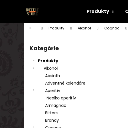
K
Prejsť
na
o
Produkty
obsah
Späť
Späť
š
do
do
í
Domov
Produkty
Alkohol
Cognac
k
obchodu
obchodu
B
o
Kategórie
Preskočiť
č
kategórie
n
Produkty
ý
Alkohol
p
Absinth
a
Adventné kalendáre
n
Aperitív
e
Nealko aperitív
l
Armagnac
Bitters
Brandy
Cognac