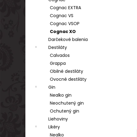
TSARSKAYA CHARKA VODKA GOLD 1L
40%
Cognac EXTRA
€17,90
Cognac VS
Cognac VSOP
Cognac XO
Darčekové balenia
Destiláty
Calvados
Grappa
Obilné destiláty
Ovocné destiláty
Gin
Nealko gin
Neochutený gin
Ochutený gin
Liehoviny
Likéry
Nealko