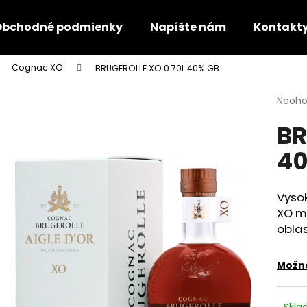
Obchodné podmienky
Napíšte nám
Kontakt
Cognac XO
BRUGEROLLE XO 0.70L 40% GB
Čo potrebujete nájsť?
Priem
Neoho
hodno
BR
produ
HĽADAŤ
je
40
0,0
z
5
Odporúčame
hviezd
Vysok
XO
m
oblas
Možno
Skl