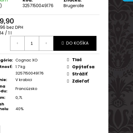
ARVANI 0.70L 40%
s)
3257150049176
Brugerolle
9,90
96 bez DPH
otková
4 / 1 l
:
DO KOŠÍKA
Tlač
gória
:
Cognac XO
tnosť
:
1.7 kg
Opýtať sa
3257150049176
Strážiť
nie
:
V krabici
Zdieľať
ina
Francúzsko
odu
:
em
:
0,7L
ah
holu
40%