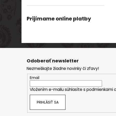
Prijímame online platby
Z
á
Odoberať newsletter
p
Nezmeškajte žiadne novinky či zľavy!
ä
t
Email
i
Vložením e-mailu súhlasíte s
podmienkami o
e
PRIHLÁSIŤ SA