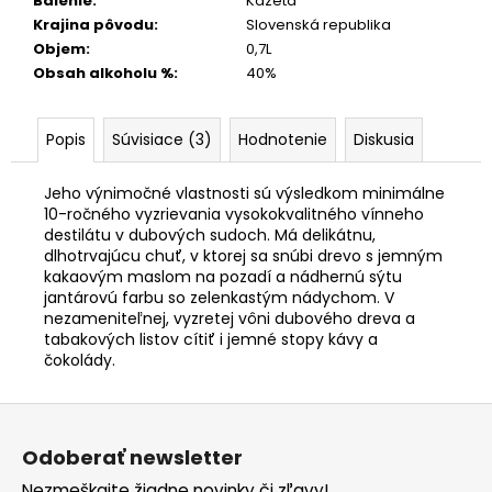
Balenie
:
Kazeta
Krajina pôvodu
:
Slovenská republika
Objem
:
0,7L
Obsah alkoholu %
:
40%
Popis
Súvisiace (3)
Hodnotenie
Diskusia
Jeho výnimočné vlastnosti sú výsledkom minimálne
10-ročného vyzrievania vysokokvalitného vínneho
destilátu v dubových sudoch. Má delikátnu,
dlhotrvajúcu chuť, v ktorej sa snúbi drevo s jemným
kakaovým maslom na pozadí a nádhernú sýtu
jantárovú farbu so zelenkastým nádychom. V
nezameniteľnej, vyzretej vôni dubového dreva a
tabakových listov cítiť i jemné stopy kávy a
čokolády.
Z
á
Odoberať newsletter
p
Nezmeškajte žiadne novinky či zľavy!