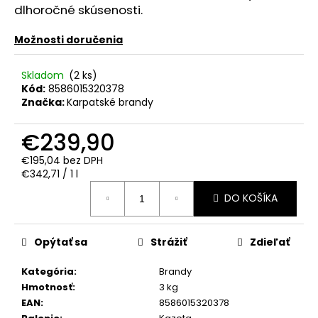
č
dlhoročné skúsenosti.
a
m
Možnosti doručenia
e
Skladom
(2 ks)
Kód:
8586015320378
REBELLION
SPICED
Značka:
Karpatské brandy
RUM
0.70L
€239,90
37.5%
€17,90
€195,04 bez DPH
Jednotková
€342,71 / 1 l
cena:
DO KOŠÍKA
Opýtať sa
Strážiť
Zdieľať
Kategória
:
Brandy
Hmotnosť
:
3 kg
EAN
:
8586015320378