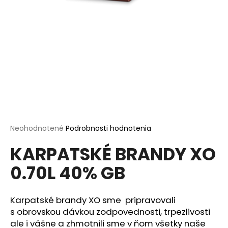
á
j
s
ť
?
HĽADAŤ
Priemerné
Neohodnotené
Podrobnosti hodnotenia
hodnotenie
KARPATSKÉ BRANDY XO
produktu
je
O
0.70L 40% GB
0,0
d
z
p
5
o
hviezdičiek.
Karpatské brandy XO sme pripravovali
r
s obrovskou dávkou zodpovednosti, trpezlivosti
ú
ale i vášne a zhmotnili sme v ňom všetky naše