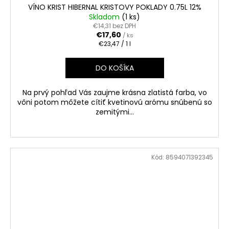
VÍNO KRIST HIBERNAL KRISTOVY POKLADY 0.75L 12%
Skladom
(1 ks)
€14,31 bez DPH
€17,60
/ ks
Jednotková
€23,47 / 1 l
cena:
DO KOŠÍKA
Na prvý pohľad Vás zaujme krásna zlatistá farba, vo
vôni potom môžete cítiť kvetinovú arómu snúbenú so
zemitými...
Kód:
8594071392345