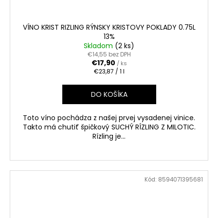
VÍNO KRIST RIZLING RÝNSKY KRISTOVY POKLADY 0.75L
13%
Skladom
(2 ks)
€14,55 bez DPH
€17,90
/ ks
Jednotková
€23,87 / 1 l
cena:
DO KOŠÍKA
Toto víno pochádza z našej prvej vysadenej vinice.
Takto má chutiť špičkový SUCHÝ RÍZLING Z MILOTIC.
Rízling je...
Kód:
8594071395681