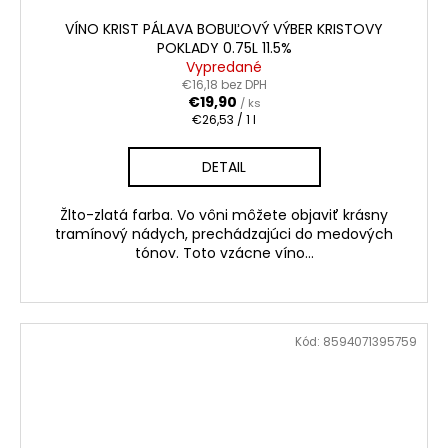
VÍNO KRIST PÁLAVA BOBUĽOVÝ VÝBER KRISTOVY
POKLADY 0.75L 11.5%
Vypredané
€16,18 bez DPH
€19,90
/ ks
Jednotková
€26,53 / 1 l
cena:
DETAIL
Žlto-zlatá farba. Vo vôni môžete objaviť krásny
tramínový nádych, prechádzajúci do medových
tónov. Toto vzácne víno...
Kód:
8594071395759