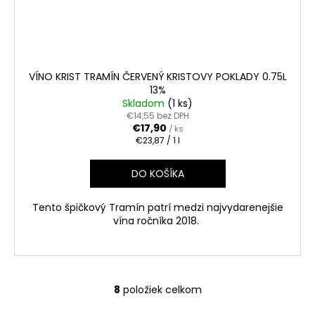
VÍNO KRIST TRAMÍN ČERVENÝ KRISTOVY POKLADY 0.75L
13%
Skladom
(1 ks)
€14,55 bez DPH
€17,90
/ ks
Jednotková
€23,87 / 1 l
cena:
DO KOŠÍKA
Tento špičkový Tramín patrí medzi najvydarenejšie
vína ročníka 2018.
8
položiek celkom
O
v