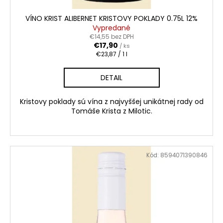
č
a
VÍNO KRIST ALIBERNET KRISTOVY POKLADY 0.75L 12%
m
Vypredané
e
€14,55 bez DPH
€17,90
/ ks
Jednotková
€23,87 / 1 l
cena:
ABBAZIA
CUVÉE
DETAIL
PRESTIGE
ROSÉ
BRUT
Kristovy poklady sú vína z najvyššej unikátnej rady od
0.75L
Tomáše Krista z Milotic.
11%
€5,20
Kód:
8594071390846