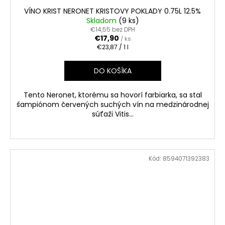
VÍNO KRIST NERONET KRISTOVY POKLADY 0.75L 12.5%
Skladom
(9 ks)
€14,55 bez DPH
€17,90
/ ks
Jednotková
€23,87 / 1 l
cena:
DO KOŠÍKA
Tento Neronet, ktorému sa hovorí farbiarka, sa stal
šampiónom červených suchých vín na medzinárodnej
súťaži Vitis...
Kód:
8594071392383