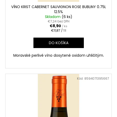
VÍNO KRIST CABERNET SAUVIGNON ROSE BUBLINY 0.75L
12.5%
Skladom
(6 ks)
€7,24 bez DPH
€8,90
/ ks
Jednotková
€11,87 / 1 l
cena:
DO KOŠÍKA
Moravské perlivé víno dosytené oxidom uhličitým.
Kód:
8594071395667