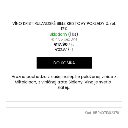
VÍNO KRIST RULANDSKÉ BIELE KRISTOVY POKLADY 0.75L
12%
Skladom
(1 ks)
€14,55 bez DPH
€17,90
/ ks
Jednotková
€23,87 / 1 l
cena:
DO KOŠÍKA
Hrozno pochádza z našej najlepšie položenej vinice z
Miltoiciach, z viničnej trate Šidleny. Víno je svetlo-
zlatej...
Kód:
8594071392376