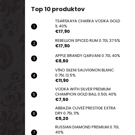
TSARSKAYA CHARKA VODKA GOLD 1L
40%
Top 10 produktov
€17,90
TSARSKAYA CHARKA VODKA GOLD
1L 40%
€17,90
REBELLION SPICED RUM 0.70L 37.5%
€17,90
APPLE BRANDY QARVANI 0.70L 40%
€6,60
VÍNO SILENI SAUVIGNON BLANC
0.75L 12.5%
€11,90
VODKA WITH SILVER PREMIUM
CHAMPION GOLD BALL 0.50L 40%
€7,50
ABBAZIA CUVEÉ PRESTIGE EXTRA
DRY 0.75L 11%
€5,20
RUSSIAN DIAMOND PREMIUM 0.70L
40%