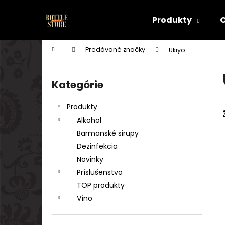
K
Prejsť
na
o
Produkty
obsah
Späť
Späť
š
do
do
í
Domov
Predávané značky
Ukiyo
k
obchodu
obchodu
B
o
Kategórie
Preskočiť
č
kategórie
n
Produkty
ý
Alkohol
p
Barmanské sirupy
a
Dezinfekcia
n
Novinky
e
Príslušenstvo
l
TOP produkty
Víno