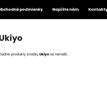
Obchodné podmienky
Napíšte nám
Kontakt
Čo potrebujete nájsť?
Ukiyo
HĽADAŤ
Žiadne produkty značky
Ukiyo
sa nenašli...
Odporúčame