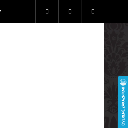
Hľadať
Prihlásenie
Nákupný
y
Doprava a platby
košík
Nasledujúce