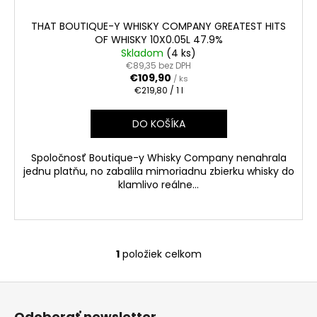
č
a
THAT BOUTIQUE-Y WHISKY COMPANY GREATEST HITS
m
OF WHISKY 10X0.05L 47.9%
e
Skladom
(4 ks)
€89,35 bez DPH
€109,90
/ ks
RUSSIAN
Jednotková
€219,80 / 1 l
DIAMOND
cena:
PREMIUM
DO KOŠÍKA
0.70L
40%
€15,90
Spoločnosť Boutique-y Whisky Company nenahrala
jednu platňu, no zabalila mimoriadnu zbierku whisky do
klamlivo reálne...
1
položiek celkom
O
v
Z
l
á
á
Odoberať newsletter