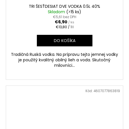
TRI ŠESŤDESIAT DVE VODKA 0.5L 40%
Skladom
(>15 ks)
€5,61 bez DPH
€6,90
/ ks
Jednotková
€13,80 / 1 l
cena:
DO KOŠÍKA
Tradičná Ruská vodka. Na prípravu tejto jemnej vodky
je použitý kvalitný obilný lieh a voda. Skutočný
milovníci...
Kód:
4607077863819