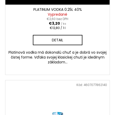
č
a
PLATINUM VODKA 0.25L 40%
m
Vypredané
e
€2,60 bez DPH
€3,20
/ ks
Jednotková
€12,80 / 1 l
cena:
PROSECCO
CASA
DETAIL
COLLER
EXTRA
DRY
Platinová vodka má dokonalú chuť a je dobrá vo svojej
0.75L
čistej forme. Vďaka svojej klasickej chuti je ideálnym
11.5%
základom...
€7,50
Kód:
4607077862140