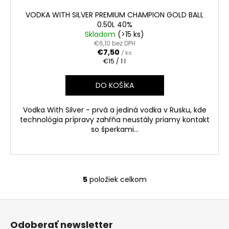
VODKA WITH SILVER PREMIUM CHAMPION GOLD BALL
0.50L 40%
Skladom
(>15 ks)
€6,10 bez DPH
€7,50
/ ks
Jednotková
€15 / 1 l
cena:
DO KOŠÍKA
Vodka With Silver - prvá a jediná vodka v Rusku, kde
technológia prípravy zahŕňa neustály priamy kontakt
so šperkami...
5
položiek celkom
O
v
Z
l
á
á
Odoberať newsletter