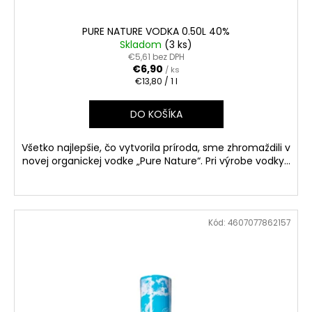
PURE NATURE VODKA 0.50L 40%
Skladom
(3 ks)
€5,61 bez DPH
€6,90
/ ks
Jednotková
€13,80 / 1 l
cena:
DO KOŠÍKA
Všetko najlepšie, čo vytvorila príroda, sme zhromaždili v
novej organickej vodke „Pure Nature“. Pri výrobe vodky...
Kód:
4607077862157