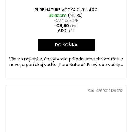
PURE NATURE VODKA 0.70L 40%
Skladom
(>15 ks)
€7,24 bez DPH
€8,90
/ ks
Jednotková
€12,71 / 1 l
cena:
DO KOŠÍKA
Všetko najlepšie, čo vytvorila príroda, sme zhromaždili v
novej organickej vodke „Pure Nature“. Pri výrobe vodky...
Kód:
4260010129252